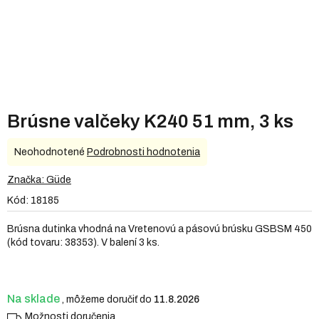
Brúsne valčeky K240 51 mm, 3 ks
Priemerné
Neohodnotené
Podrobnosti hodnotenia
hodnotenie
produktu
Značka:
Güde
je
Kód:
18185
0,0
z
Brúsna dutinka vhodná na Vretenovú a pásovú brúsku GSBSM 450
5
(kód tovaru: 38353). V balení 3 ks.
hviezdičiek.
Na sklade
11.8.2026
Možnosti doručenia