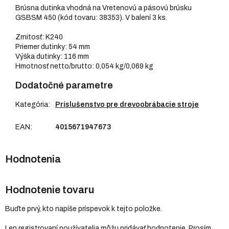
Brúsna dutinka vhodná na Vretenovú a pásovú brúsku
GSBSM 450 (kód tovaru: 38353). V balení 3 ks.
Zrnitosť: K240
Priemer dutinky: 54 mm
Výška dutinky: 116 mm
Hmotnosť netto/brutto: 0,054 kg/0,069 kg
Dodatočné parametre
Kategória
:
Príslušenstvo pre drevoobrábacie stroje
EAN
:
4015671947673
Hodnotenie tovaru
Buďte prvý, kto napíše príspevok k tejto položke.
Len registrovaní používatelia môžu pridávať hodnotenie. Prosím