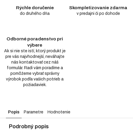
Rýchle doručenie
Skompletizovanie zdarma
do druhého dňa
v predajni či po dohode
Odborné poradenstvo pri
výbere
Ak si nie ste istí, ktorý produkt je
pre vás najvhodnejší, neváhajte
nás kontaktovať cez náš
formulár. Radi vám poradíme a
pomôžeme vybrať správny
výrobok podľa vašich potrieb a
požiadaviek.
Popis
Parametre
Hodnotenie
Podrobný popis