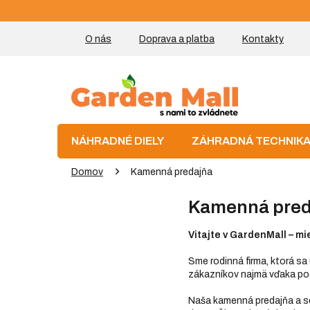
Prejsť
na
obsah
O nás
Doprava a platba
Kontakty
NÁHRADNÉ DIELY
ZÁHRADNÁ TECHNIK
Domov
Kamenná predajňa
Kamenná pred
Vitajte v GardenMall – mi
Sme rodinná firma, ktorá sa
zákazníkov najmä vďaka poc
Naša kamenná predajňa a s