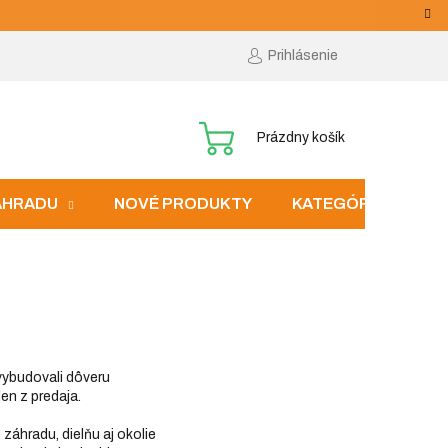
Prihlásenie
NÁKUPNÝ
Prázdny košík
KOŠÍK
ZÁHRADU
NOVÉ PRODUKTY
KATEGÓRIE
 vybudovali dôveru
en z predaja.
 záhradu, dielňu aj okolie