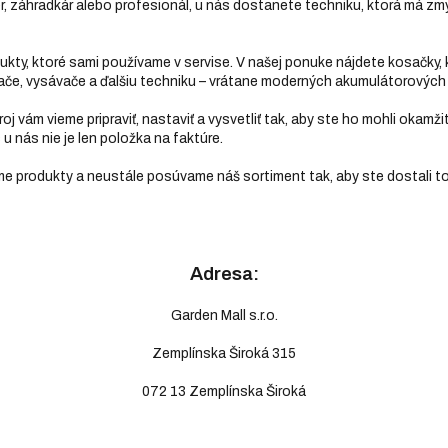
, záhradkár alebo profesionál, u nás dostanete techniku, ktorá má zmys
y, ktoré sami používame v servise. V našej ponuke nájdete kosačky, krov
úkače, vysávače a ďalšiu techniku – vrátane moderných akumulátorových 
roj vám vieme pripraviť, nastaviť a vysvetliť tak, aby ste ho mohli okamž
u nás nie je len položka na faktúre.
e produkty a neustále posúvame náš sortiment tak, aby ste dostali to n
Adresa:
Garden Mall s.r.o.
Zemplínska Široká 315
072 13 Zemplínska Široká