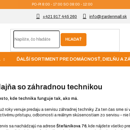
PO-PI 8:00 - 17:00 SO 08:00 - 12:00
+421 917 445 260
info@gardenmall.sk
HĽADAŤ
A
ĎALŠÍ SORTIMENT PRE DOMÁCNOSŤ, DIELŇU A 
ajňa so záhradnou technikou
esto, kde technika funguje tak, ako má.
 už roky venuje predaju a servisu záhradnej techniky. Za ten čas sme si
tivému prístupu, odbornosti a reálnym skúsenostiam zo servisu – nie l
ervis sa nachádzajú na adrese
Štefánikova 76
, kde nájdete všetko pre