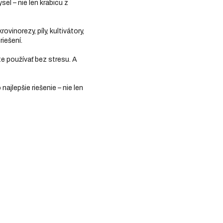
el – nie len krabicu z
inorezy, píly, kultivátory,
riešení.
ite používať bez stresu. A
ajlepšie riešenie – nie len