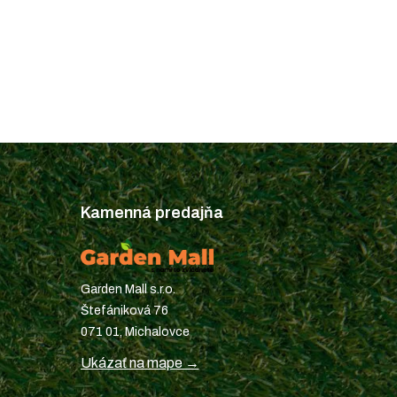
Kamenná predajňa
Garden Mall s.r.o.
Štefániková 76
071 01, Michalovce
Ukázať na mape →