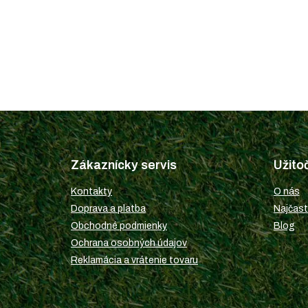
Z
á
p
Zákaznícky servis
Užito
ä
t
Kontakty
O nás
i
Doprava a platba
Najčast
e
Obchodné podmienky
Blog
Ochrana osobných údajov
Reklamácia a vrátenie tovaru