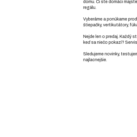
domu. Či ste domáci majster
regálu.
Vyberáme a ponúkame produkt
štiepačky, vertikutátory, f
Nejde len o predaj. Každý st
keď sa niečo pokazí? Servis 
Sledujeme novinky, testujem
najlacnejšie.