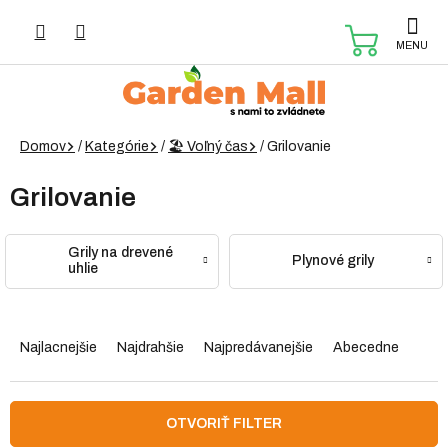
Prejsť
na
NÁKUP
obsah
KOŠÍK
Domov
/
Kategórie
/
🏖️ Voľný čas
/
Grilovanie
Grilovanie
Grily na drevené
Plynové grily
uhlie
R
a
Najlacnejšie
Najdrahšie
Najpredávanejšie
Abecedne
d
e
n
OTVORIŤ FILTER
i