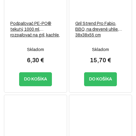
Podpaľovač PE-PO®
Gril Strend Pro Fabio,
tekutý, 1000 ml,
BBQ, na drevené uhlie,
rozpaľovač na gril, kachle,
38x38x55 cm
krby, pece
Skladom
Skladom
6,30 €
15,70 €
DO KOŠÍKA
DO KOŠÍKA