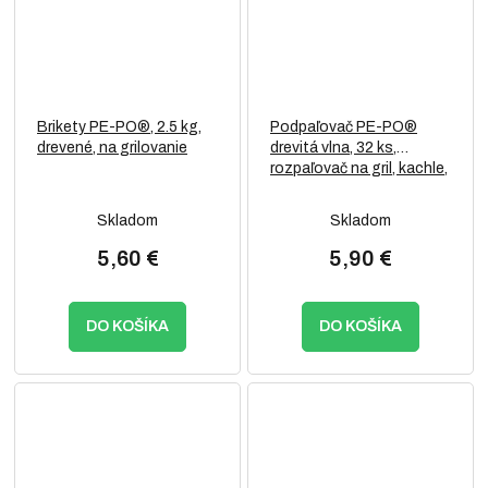
Brikety PE-PO®, 2.5 kg,
Podpaľovač PE-PO®
drevené, na grilovanie
drevitá vlna, 32 ks,
rozpaľovač na gril, kachle,
krby, pece
Skladom
Skladom
5,60 €
5,90 €
DO KOŠÍKA
DO KOŠÍKA