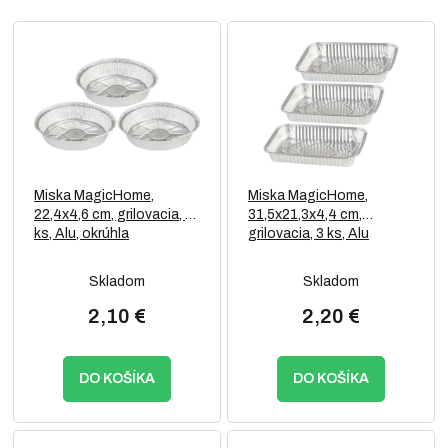
e
V
p
ý
r
p
o
i
d
s
u
p
k
r
t
o
o
Miska MagicHome,
Miska MagicHome,
d
v
22,4x4,6 cm, grilovacia, 3
31,5x21,3x4,4 cm,
u
ks, Alu, okrúhla
grilovacia, 3 ks, Alu
k
t
Skladom
Skladom
o
v
2,10 €
2,20 €
DO KOŠÍKA
DO KOŠÍKA