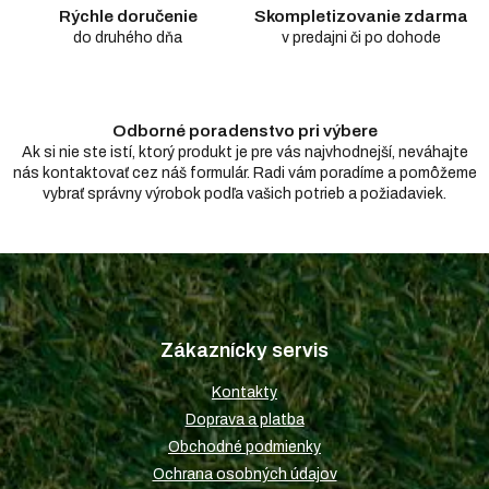
r
Rýchle doručenie
Skompletizovanie zdarma
v
do druhého dňa
v predajni či po dohode
k
y
v
ý
Odborné poradenstvo pri výbere
p
i
Ak si nie ste istí, ktorý produkt je pre vás najvhodnejší, neváhajte
s
nás kontaktovať cez náš formulár. Radi vám poradíme a pomôžeme
u
vybrať správny výrobok podľa vašich potrieb a požiadaviek.
Z
á
p
Zákaznícky servis
ä
t
Kontakty
i
Doprava a platba
e
Obchodné podmienky
Ochrana osobných údajov