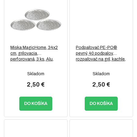
Miska MagicHome, 34x2
Podpaľovač PE-PO®
cm, grilovacia,
pevný, 40 podpalov,
perforovaná, 3 ks, Alu,
rozpaľovač na gril, kachle,
okrúhla
krby, pece
Skladom
Skladom
2,50 €
2,50 €
DO KOŠÍKA
DO KOŠÍKA