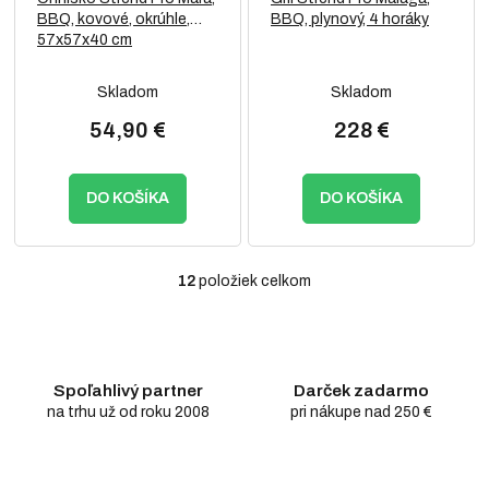
BBQ, kovové, okrúhle,
BBQ, plynový, 4 horáky
57x57x40 cm
Skladom
Skladom
54,90 €
228 €
DO KOŠÍKA
DO KOŠÍKA
12
položiek celkom
O
v
l
á
d
Spoľahlivý partner
Darček zadarmo
a
c
na trhu už od roku 2008
pri nákupe nad 250 €
i
e
p