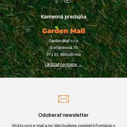
Kamenná predajňa
Garden Mall s.r.o.
Štefániková 76
071 01, Michalovce
Ukázať na mape →
Odoberať newsletter
Vložte svoj e-mail a my Vám budeme zasielať informácie o