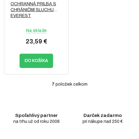
OCHRANNÁ PRILBA S
CHRÁNIČMI SLUCHU
EVEREST
Na sklade
23,59 €
DO KOŠÍKA
7
položiek celkom
O
v
l
á
d
Spoľahlivý partner
Darček zadarmo
a
c
na trhu už od roku 2008
pri nákupe nad 250 €
i
e