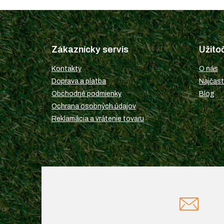
Z
á
p
Zákaznícky servis
Užito
ä
t
Kontakty
O nás
i
Doprava a platba
Najčast
e
Obchodné podmienky
Blog
Ochrana osobných údajov
Reklamácia a vrátenie tovaru