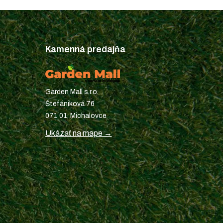
Kamenná predajňa
Garden Mall s.r.o.
Štefániková 76
071 01, Michalovce
Ukázať na mape →