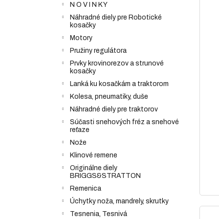
N O V I N K Y
Náhradné diely pre Robotické
kosačky
Motory
Pružiny regulátora
Prvky krovinorezov a strunové
kosačky
Lanká ku kosačkám a traktorom
Kolesa, pneumatiky, duše
Náhradné diely pre traktorov
Súčasti snehových fréz a snehové
reťaze
Nože
Klinové remene
Originálne diely
BRIGGS&STRATTON
Remenica
Úchytky noža, mandrely, skrutky
Tesnenia, Tesnivá