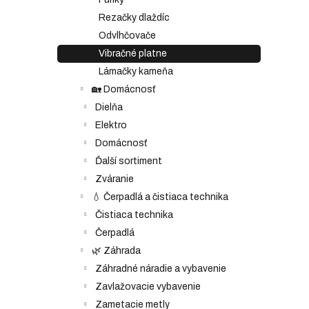
Rezačky dlaždíc
Odvlhčovače
Vibračné platne
Lámačky kameňa
🏡 Domácnosť
Dielňa
Elektro
Domácnosť
Ďalší sortiment
Zváranie
💧 Čerpadlá a čistiaca technika
Čistiaca technika
Čerpadlá
🌿 Záhrada
Záhradné náradie a vybavenie
Zavlažovacie vybavenie
Zametacie metly