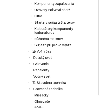
Komponenty zapaľovania
Uzávery, Palivová nádrž
Filtre
Startery, súčasti štartérov
Karburátory, komponenty
karburátorov
súčasťou motorov
Súčasti píl, pílové reťaze
🏖️ Voľný čas
Detský svet
Grilovanie
Repelenty
Vodný svet
🏗️ Stavebná technika
Stavebná technika
Miešačky
Ohrievače
Fúriky