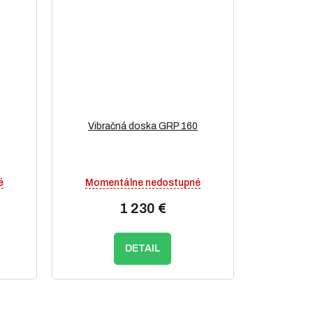
Vibračná doska GRP 160
é
Momentálne nedostupné
1 230 €
DETAIL