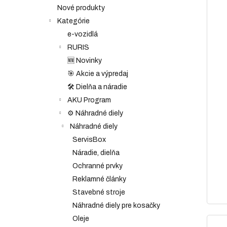
Nové produkty
Kategórie
e-vozidlá
RURIS
🆕 Novinky
🎯 Akcie a výpredaj
🛠️ Dielňa a náradie
AKU Program
⚙️ Náhradné diely
Náhradné diely
ServisBox
Náradie, dielňa
Ochranné prvky
Reklamné články
Stavebné stroje
Náhradné diely pre kosačky
Oleje