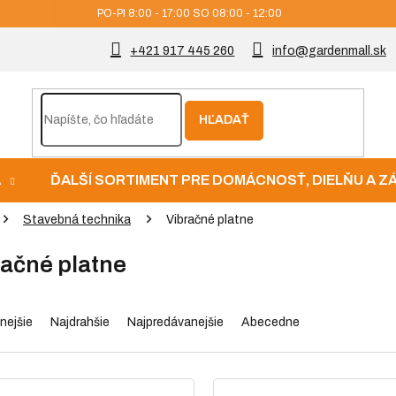
PO-PI 8:00 - 17:00 SO 08:00 - 12:00
+421 917 445 260
info@gardenmall.sk
HĽADAŤ
A
ĎALŠÍ SORTIMENT PRE DOMÁCNOSŤ, DIELŇU A 
Stavebná technika
Vibračné platne
račné platne
nejšie
Najdrahšie
Najpredávanejšie
Abecedne