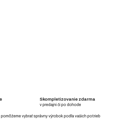
e
Skompletizovanie zdarma
v predajni či po dohode
e a pomôžeme vybrať správny výrobok podľa vašich potrieb