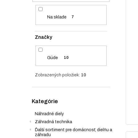
i
ý
e
e
p
l
p
i
Na sklade
7
r
s
o
p
d
r
Značky
u
o
k
d
t
u
Güde
10
o
k
v
t
o
Zobrazených položiek:
10
v
Preskočiť
Kategórie
kategórie
Náhradné diely
Záhradná technika
Ďalší sortiment pre domácnosť, dielňu a
záhradu