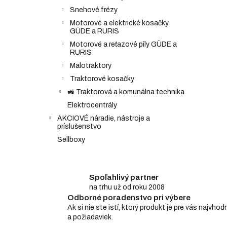
Snehové frézy
Motorové a elektrické kosačky
GÜDE a RURIS
Motorové a reťazové píly GÜDE a
RURIS
Malotraktory
Traktorové kosačky
🚜 Traktorová a komunálna technika
Elektrocentrály
AKCIOVÉ náradie, nástroje a
príslušenstvo
Sellboxy
Spoľahlivý partner
na trhu už od roku 2008
Odborné poradenstvo pri výbere
Ak si nie ste istí, ktorý produkt je pre vás najv
a požiadaviek.