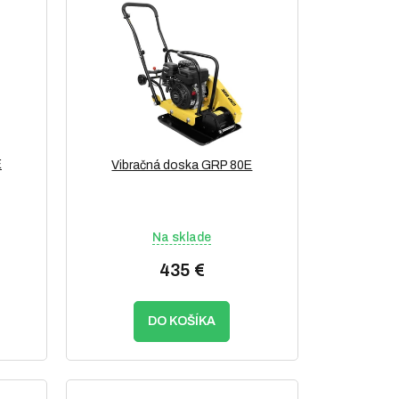
E
Vibračná doska GRP 80E
Na sklade
435 €
DO KOŠÍKA