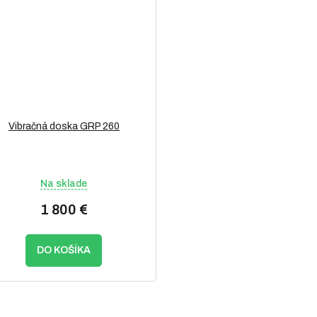
Vibračná doska GRP 260
Na sklade
1 800 €
DO KOŠÍKA
O