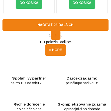
DO KOŠÍKA
DO KOŠÍKA
NAČÍTAŤ 24 ĎALŠÍCH
S
1
5
t
O
r
101
položiek celkom
v
á
l
n
HORE
á
k
d
o
v
a
a
c
n
i
i
e
Spoľahlivý partner
Darček zadarmo
e
p
na trhu už od roku 2008
pri nákupe nad 250 €
r
v
k
y
Rýchle doručenie
Skompletizovanie zdarma
v
do druhého dňa
v predajni či po dohode
ý