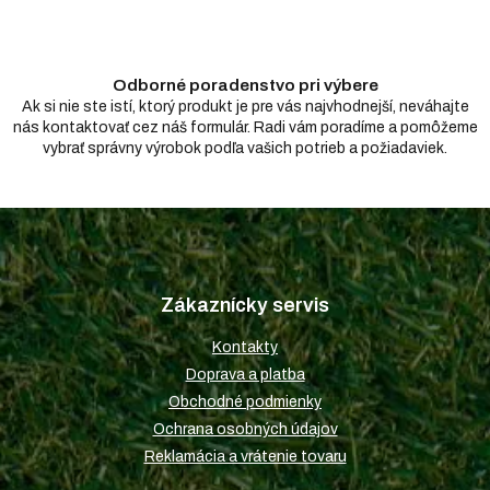
p
i
s
u
Odborné poradenstvo pri výbere
Ak si nie ste istí, ktorý produkt je pre vás najvhodnejší, neváhajte
nás kontaktovať cez náš formulár. Radi vám poradíme a pomôžeme
vybrať správny výrobok podľa vašich potrieb a požiadaviek.
Z
á
p
Zákaznícky servis
ä
t
Kontakty
i
Doprava a platba
e
Obchodné podmienky
Ochrana osobných údajov
Reklamácia a vrátenie tovaru