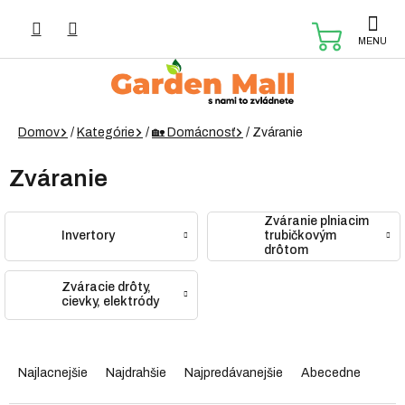
Prejsť
na
NÁKUP
obsah
KOŠÍK
Domov
/
Kategórie
/
🏡 Domácnosť
/
Zváranie
Zváranie
Zváranie plniacim
Invertory
trubičkovým
drôtom
Zváracie drôty,
cievky, elektródy
R
a
Najlacnejšie
Najdrahšie
Najpredávanejšie
Abecedne
d