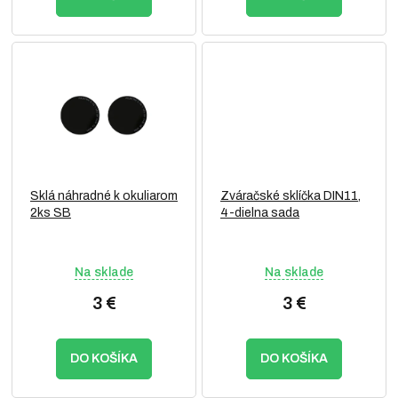
Sklá náhradné k okuliarom
Zváračské sklíčka DIN11,
2ks SB
4-dielna sada
Na sklade
Na sklade
3 €
3 €
DO KOŠÍKA
DO KOŠÍKA