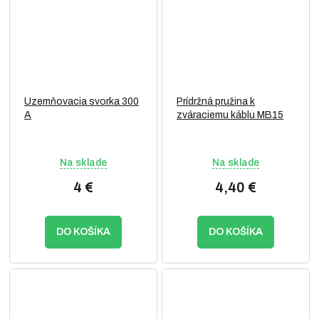
Uzemňovacia svorka 300
Prídržná pružina k
A
zváraciemu káblu MB15
Na sklade
Na sklade
4 €
4,40 €
DO KOŠÍKA
DO KOŠÍKA