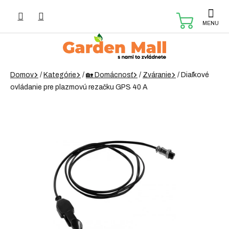
Prejsť
na
NÁKUP
obsah
KOŠÍK
Domov
/
Kategórie
/
🏡 Domácnosť
/
Zváranie
/
Diaľkové
ovládanie pre plazmovú rezačku GPS 40 A