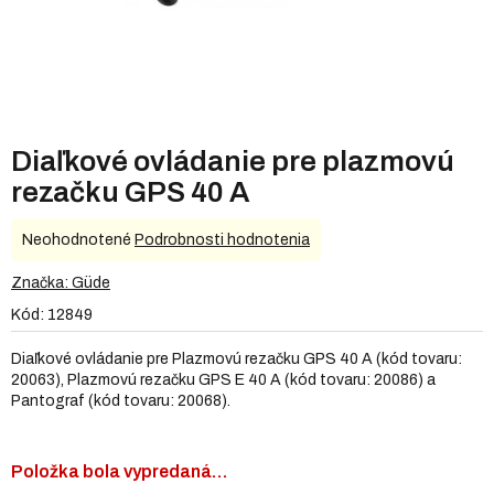
Diaľkové ovládanie pre plazmovú
rezačku GPS 40 A
Priemerné
Neohodnotené
Podrobnosti hodnotenia
hodnotenie
produktu
Značka:
Güde
je
Kód:
12849
0,0
z
Diaľkové ovládanie pre Plazmovú rezačku GPS 40 A (kód tovaru:
5
20063), Plazmovú rezačku GPS E 40 A (kód tovaru: 20086) a
hviezdičiek.
Pantograf (kód tovaru: 20068).
Položka bola vypredaná…