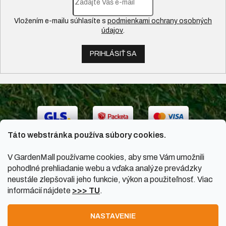
Vložením e-mailu súhlasíte s
podmienkami ochrany osobných
údajov
.
PRIHLÁSIŤ SA
Táto webstránka používa súbory cookies.
V GardenMall používame cookies, aby sme Vám umožnili
pohodlné prehliadanie webu a vďaka analýze prevádzky
neustále zlepšovali jeho funkcie, výkon a použiteľnosť. Viac
informácií nájdete
>>> TU
.
Vytvoril Shoptet
|
Upravil Balkys
NASTAVENIE