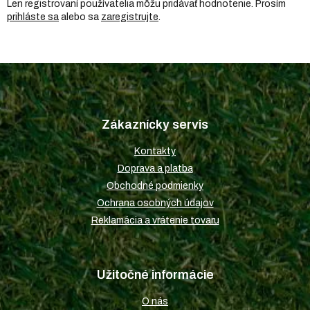
Len registrovaní používatelia môžu pridávať hodnotenie. Prosím
prihláste sa
alebo sa
zaregistrujte
.
Z
á
p
Zákaznícky servis
ä
t
Kontakty
i
Doprava a platba
e
Obchodné podmienky
Ochrana osobných údajov
Reklamácia a vrátenie tovaru
Užitočné informácie
O nás