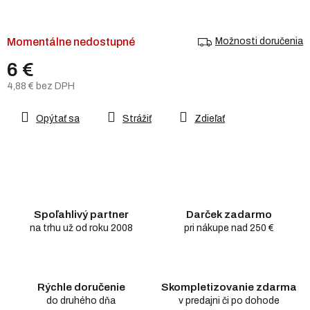
Momentálne nedostupné
Možnosti doručenia
6 €
4,88 € bez DPH
Jednotková
cena:
Opýtať sa
Strážiť
Zdieľať
Spoľahlivý partner
Darček zadarmo
na trhu už od roku 2008
pri nákupe nad 250 €
Rýchle doručenie
Skompletizovanie zdarma
do druhého dňa
v predajni či po dohode