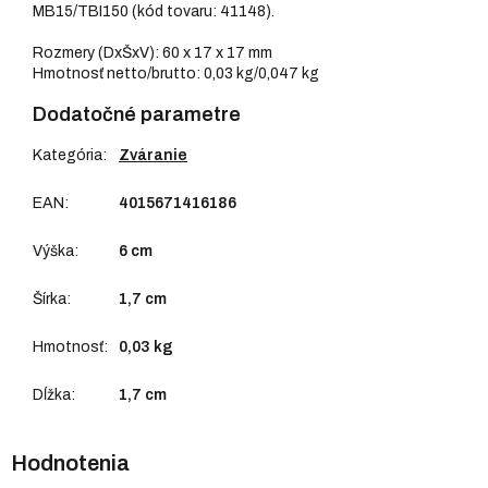
MB15/TBI150 (kód tovaru: 41148).
Rozmery (DxŠxV): 60 x 17 x 17 mm
Hmotnosť netto/brutto: 0,03 kg/0,047 kg
Dodatočné parametre
Kategória
:
Zváranie
EAN
:
4015671416186
Výška
:
6 cm
Šírka
:
1,7 cm
Hmotnosť
:
0,03 kg
Dĺžka
:
1,7 cm