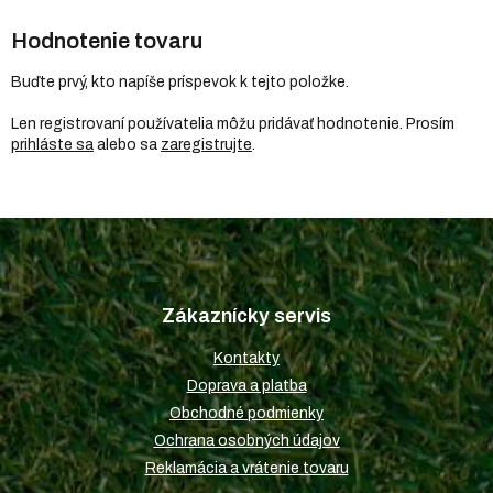
Hodnotenie tovaru
Buďte prvý, kto napíše príspevok k tejto položke.
Len registrovaní používatelia môžu pridávať hodnotenie. Prosím
prihláste sa
alebo sa
zaregistrujte
.
Z
á
p
Zákaznícky servis
ä
t
Kontakty
i
Doprava a platba
e
Obchodné podmienky
Ochrana osobných údajov
Reklamácia a vrátenie tovaru