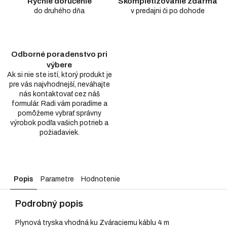
Rýchle doručenie
Skompletizovanie zdarma
do druhého dňa
v predajni či po dohode
Odborné poradenstvo pri
výbere
Ak si nie ste istí, ktorý produkt je
pre vás najvhodnejší, neváhajte
nás kontaktovať cez náš
formulár. Radi vám poradíme a
pomôžeme vybrať správny
výrobok podľa vašich potrieb a
požiadaviek.
Popis
Parametre
Hodnotenie
Podrobný popis
Plynová tryska vhodná ku Zváraciemu káblu 4 m