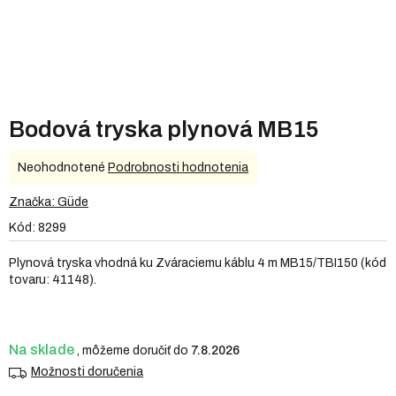
Bodová tryska plynová MB15
Priemerné
Neohodnotené
Podrobnosti hodnotenia
hodnotenie
produktu
Značka:
Güde
je
Kód:
8299
0,0
z
Plynová tryska vhodná ku Zváraciemu káblu 4 m MB15/TBI150 (kód
5
tovaru: 41148).
hviezdičiek.
Na sklade
7.8.2026
Možnosti doručenia