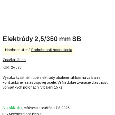
Elektródy 2,5/350 mm SB
Priemerné
Neohodnotené
Podrobnosti hodnotenia
hodnotenie
produktu
Značka:
Güde
je
Kód:
24598
0,0
z
Vysoko kvalitné hrubé elektródy obalené rutilom na zváranie
5
konštrukčnej a nástrojovej ocele. Veľmi dobré zváracie vlastnosti
hviezdičiek.
vo všetkých polohách. V balení 15 ks.
Na sklade
7.8.2026
Možnosti doručenia