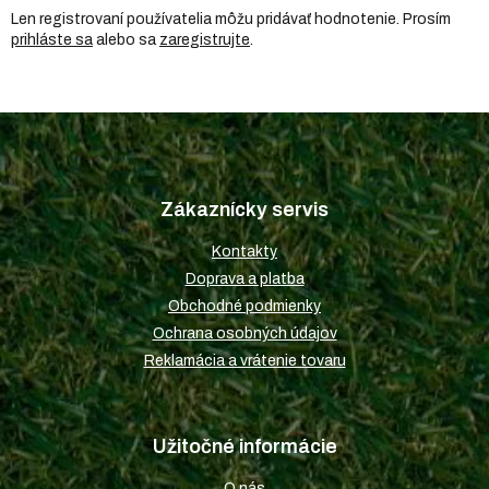
Len registrovaní používatelia môžu pridávať hodnotenie. Prosím
prihláste sa
alebo sa
zaregistrujte
.
Z
á
p
Zákaznícky servis
ä
t
Kontakty
i
Doprava a platba
e
Obchodné podmienky
Ochrana osobných údajov
Reklamácia a vrátenie tovaru
Užitočné informácie
O nás