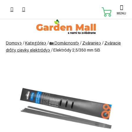
Prejsť
na
NÁKUP
obsah
KOŠÍK
Domov
/
Kategórie
/
🏡 Domácnosť
/
Zváranie
/
Zváracie
drôty, cievky, elektródy
/
Elektródy 2,5/350 mm SB