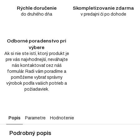
Rýchle doručenie
Skompletizovanie zdarma
do druhého dňa
v predajni či po dohode
Odborné poradenstvo pri
výbere
Ak si nie ste istí, ktorý produkt je
pre vás najvhodnejší, neváhajte
nás kontaktovať cez náš
formulár. Radi vám poradíme a
pomôžeme vybrať správny
výrobok podľa vašich potrieb a
požiadaviek.
Popis
Parametre
Hodnotenie
Podrobný popis