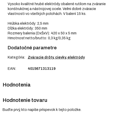
Vysoko kvalitné hrubé elektródy obalené rutilom na zváranie
konštrukčnej a nástrojovej ocele. Veľmi dobré zváracie
vlastnosti vo všetkých polohách. V balení 15 ks.
Hrúbka elektródy: 2,5 mm
Dĺžka elektródy: 350 mm
Rozmery balenia (DxŠxV): 420 x 50 x 5 mm
Hmotnosť netto/brutto: 0,3 kg/0,35 kg
Dodatočné parametre
Kategória
:
Zváracie drôty, cievky, elektródy
EAN
:
4015671313119
Hodnotenie tovaru
Buďte prvý, kto napíše príspevok k tejto položke.