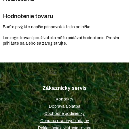
Hodnotenie tovaru
Buďte prvý, kto napíše príspevok k tejto položke.
Len registrovaní používatelia môžu pridávať hodnotenie. Prosím
prihláste sa
alebo sa
zaregistrujte
.
Z
á
p
Zákaznícky servis
ä
t
Kontakty
i
Doprava a platba
e
Obchodné podmienky
Ochrana osobných údajov
Reklamácia a vrátenie tovaru