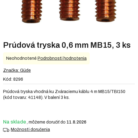
Prúdová tryska 0,6 mm MB15, 3 ks
Priemerné
Neohodnotené
Podrobnosti hodnotenia
hodnotenie
produktu
Značka:
Güde
je
Kód:
8296
0,0
z
Prúdová tryska vhodná ku Zváraciemu káblu 4 m MB15/TBI150
5
(kód tovaru: 41148). V balení 3 ks.
hviezdičiek.
Na sklade
11.8.2026
Možnosti doručenia