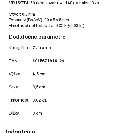
MB15/TBI150 (kód tovaru: 41148). V balení 3 ks.
Otvor: 0,6 mm
Rozmery (DxŠxV): 20 x 5 x 5 mm
Hmotnosť netto/brutto: 0,02 kg/0,03 kg
Dodatočné parametre
Kategória
:
Zváranie
EAN
:
4015671416124
Výška
:
4,5 cm
Šírka
:
0,5 cm
Hmotnosť
:
0,02 kg
Dĺžka
:
3 cm