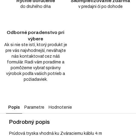
Rýchle doručenie
Skompletizovanie zdarma
do druhého dňa
v predajni či po dohode
Odborné poradenstvo pri
výbere
Ak si nie ste istí, ktorý produkt je
pre vás najvhodnejší, neváhajte
nás kontaktovať cez náš
formulár. Radi vám poradíme a
pomôžeme vybrať správny
výrobok podľa vašich potrieb a
požiadaviek.
Popis
Parametre
Hodnotenie
Podrobný popis
Prúdová tryska vhodná ku Zváraciemu káblu 4 m