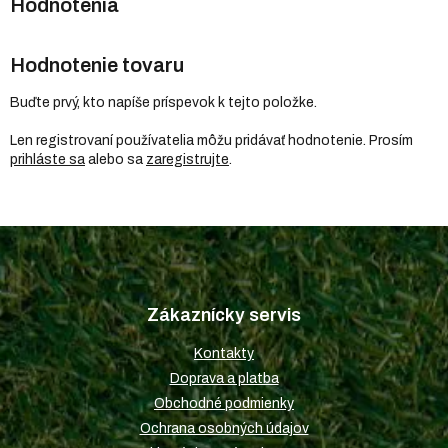
Hodnotenie tovaru
Buďte prvý, kto napíše príspevok k tejto položke.
Len registrovaní používatelia môžu pridávať hodnotenie. Prosím
prihláste sa
alebo sa
zaregistrujte
.
Z
á
p
Zákaznícky servis
ä
t
Kontakty
i
Doprava a platba
e
Obchodné podmienky
Ochrana osobných údajov