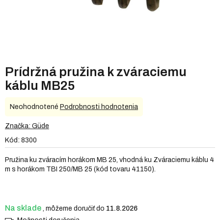
Prídržná pružina k zváraciemu
káblu MB25
Priemerné
Neohodnotené
Podrobnosti hodnotenia
hodnotenie
produktu
Značka:
Güde
je
Kód:
8300
0,0
z
Pružina ku zváracím horákom MB 25, vhodná ku Zváraciemu káblu 4
5
m s horákom TBI 250/MB 25 (kód tovaru 41150).
hviezdičiek.
Na sklade
11.8.2026