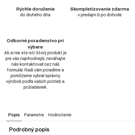
Rýchle doručenie
Skompletizovanie zdarma
do druhého dňa
v predajni či po dohode
Odborné poradenstvo pri
výbere
Ak si nie ste istí, ktorý produkt je
pre vás najvhodnejší, neváhajte
nás kontaktovať cez náš
formulár. Radi vám poradíme a
pomôžeme vybrať správny
výrobok podľa vašich potrieb a
požiadaviek.
Popis
Parametre
Hodnotenie
Podrobný popis