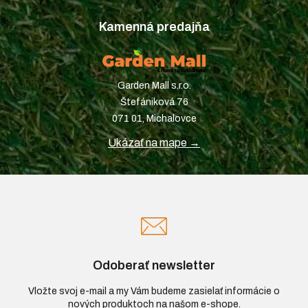
Kamenná predajňa
Garden Mall s.r.o.
Štefániková 76
071 01, Michalovce
Ukázať na mape →
Odoberať newsletter
Vložte svoj e-mail a my Vám budeme zasielať informácie o
nových produktoch na našom e-shope.