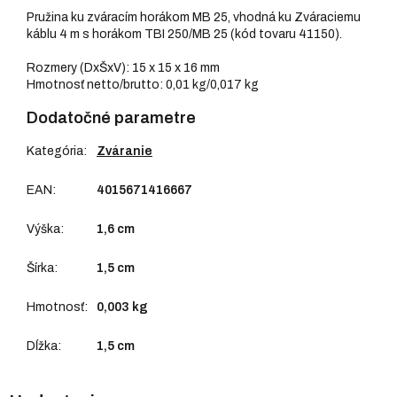
Pružina ku zváracím horákom MB 25, vhodná ku Zváraciemu
káblu 4 m s horákom TBI 250/MB 25 (kód tovaru 41150).
Rozmery (DxŠxV): 15 x 15 x 16 mm
Hmotnosť netto/brutto: 0,01 kg/0,017 kg
Dodatočné parametre
Kategória
:
Zváranie
EAN
:
4015671416667
Výška
:
1,6 cm
Šírka
:
1,5 cm
Hmotnosť
:
0,003 kg
Dĺžka
:
1,5 cm