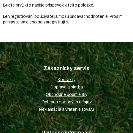
Buďte prvý, kto napíše príspevok k tejto položke.
Len registrovaní používatelia môžu pridávať hodnotenie. Prosím
prihláste sa
alebo sa
zaregistrujte
.
Z
á
p
Zákaznícky servis
ä
t
Kontakty
i
Doprava a platba
e
Obchodné podmienky
Ochrana osobných údajov
Reklamácia a vrátenie tovaru
Užitočné informácie