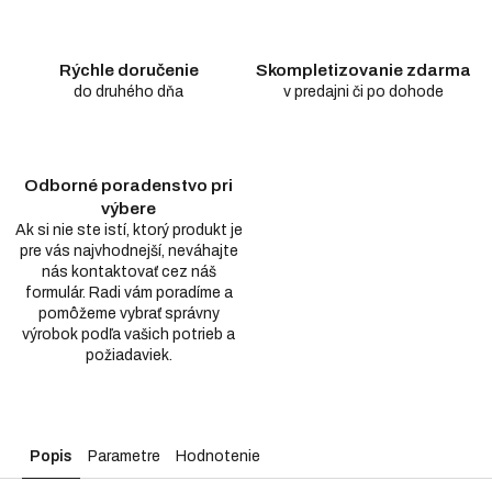
Rýchle doručenie
Skompletizovanie zdarma
do druhého dňa
v predajni či po dohode
Odborné poradenstvo pri
výbere
Ak si nie ste istí, ktorý produkt je
pre vás najvhodnejší, neváhajte
nás kontaktovať cez náš
formulár. Radi vám poradíme a
pomôžeme vybrať správny
výrobok podľa vašich potrieb a
požiadaviek.
Popis
Parametre
Hodnotenie