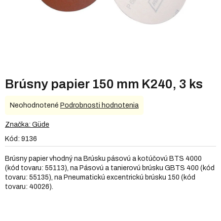
Brúsny papier 150 mm K240, 3 ks
Priemerné
Neohodnotené
Podrobnosti hodnotenia
hodnotenie
produktu
Značka:
Güde
je
Kód:
9136
0,0
z
Brúsny papier vhodný na Brúsku pásovú a kotúčovú BTS 4000
5
(kód tovaru: 55113), na Pásovú a tanierovú brúsku GBTS 400 (kód
hviezdičiek.
tovaru: 55135), na Pneumatickú excentrickú brúsku 150 (kód
tovaru: 40026).