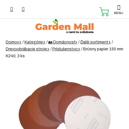
Prejsť
na
NÁKUP
obsah
KOŠÍK
Domov
/
Kategórie
/
🏡 Domácnosť
/
Ďalší sortiment
/
Drevoobrábacie stroje
/
Príslušenstvo
/
Brúsny papier 150 mm
K240, 3 ks