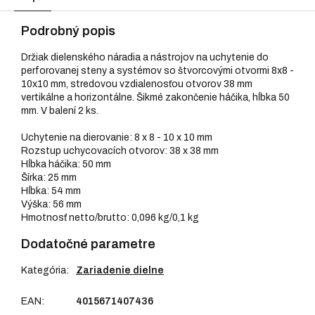
Podrobný popis
Držiak dielenského náradia a nástrojov na uchytenie do
perforovanej steny a systémov so štvorcovými otvormi 8x8 -
10x10 mm, stredovou vzdialenosťou otvorov 38 mm
vertikálne a horizontálne. Šikmé zakončenie háčika, hĺbka 50
mm. V balení 2 ks.
Uchytenie na dierovanie: 8 x 8 - 10 x 10 mm
Rozstup uchycovacích otvorov: 38 x 38 mm
Hĺbka háčika: 50 mm
Šírka: 25 mm
Hĺbka: 54 mm
Výška: 56 mm
Hmotnosť netto/brutto: 0,096 kg/0,1 kg
Dodatočné parametre
Kategória
:
Zariadenie dielne
EAN
:
4015671407436