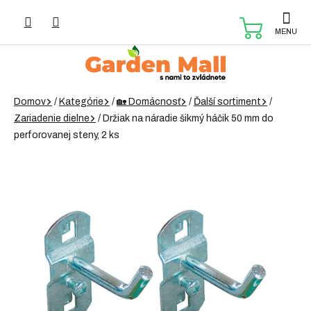
Prejsť
na
NÁKUP
obsah
KOŠÍK
Domov
/
Kategórie
/
🏡 Domácnosť
/
Ďalší sortiment
/
Zariadenie dielne
/
Držiak na náradie šikmý háčik 50 mm do
perforovanej steny, 2 ks