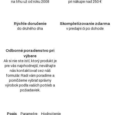
na trhu už od roku 2008
pri nákupe nad 250 €
Rýchle doručenie
Skompletizovanie zdarma
do druhého dňa
v predajni či po dohode
Odborné poradenstvo pri
výbere
Ak si nie ste istí, ktorý produkt je
pre vás najvhodnejší, neváhajte
nás kontaktovať cez náš
formulár. Radi vám poradíme a
pomôžeme vybrať správny
výrobok podľa vašich potrieb a
požiadaviek.
Popis
Parametre
Hodnotenie