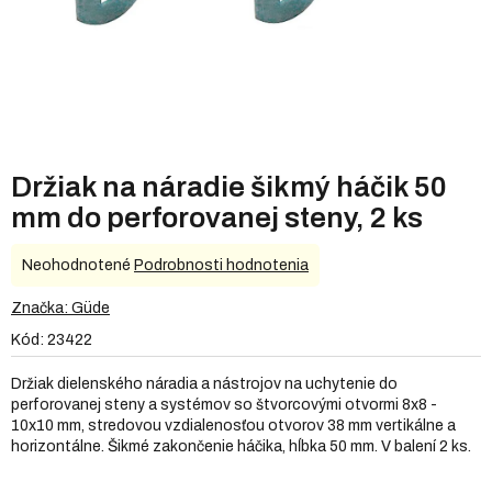
Držiak na náradie šikmý háčik 50
mm do perforovanej steny, 2 ks
Priemerné
Neohodnotené
Podrobnosti hodnotenia
hodnotenie
produktu
Značka:
Güde
je
Kód:
23422
0,0
z
Držiak dielenského náradia a nástrojov na uchytenie do
5
perforovanej steny a systémov so štvorcovými otvormi 8x8 -
hviezdičiek.
10x10 mm, stredovou vzdialenosťou otvorov 38 mm vertikálne a
horizontálne. Šikmé zakončenie háčika, hĺbka 50 mm. V balení 2 ks.