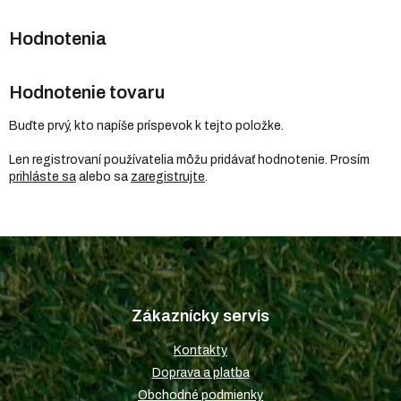
Hodnotenie tovaru
Buďte prvý, kto napíše príspevok k tejto položke.
Len registrovaní používatelia môžu pridávať hodnotenie. Prosím
prihláste sa
alebo sa
zaregistrujte
.
Z
á
p
Zákaznícky servis
ä
t
Kontakty
i
Doprava a platba
e
Obchodné podmienky