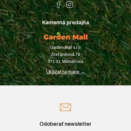
Kamenná predajňa
Garden Mall s.r.o.
Štefániková 76
071 01, Michalovce
Ukázať na mape →
Odoberať newsletter