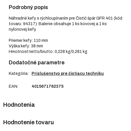
Podrobný popis
Náhradné kefy s rýchloupínaním pre Čistič špár GFR 401 (kód
tovaru: 94317). Balenie obsahuje 1 ks kovovej a 1 ks
nylonovej kefy.
Priemer kefy: 110 mm
Výška kefy: 38 mm
Hmotnosť netto/brutto: 0,228 kg/0,281 kg
Dodatočné parametre
Kategória
:
Príslušenstvo pre čistiacu techniku
EAN
:
4015671762375
Hodnotenie tovaru