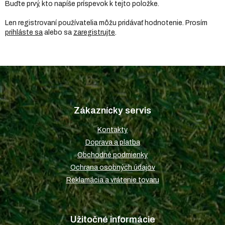
Buďte prvý, kto napíše príspevok k tejto položke.
Len registrovaní používatelia môžu pridávať hodnotenie. Prosím
prihláste sa
alebo sa
zaregistrujte
.
Z
á
p
Zákaznícky servis
ä
t
Kontakty
i
Doprava a platba
e
Obchodné podmienky
Ochrana osobných údajov
Reklamácia a vrátenie tovaru
Užitočné informácie