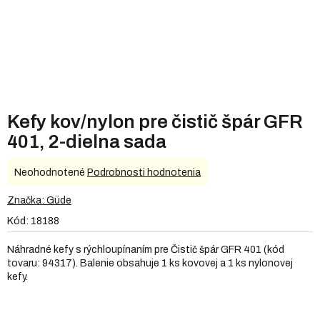
Kefy kov/nylon pre čistič špár GFR
401, 2-dielna sada
Priemerné
Neohodnotené
Podrobnosti hodnotenia
hodnotenie
produktu
Značka:
Güde
je
Kód:
18188
0,0
z
Náhradné kefy s rýchloupínaním pre Čistič špár GFR 401 (kód
5
tovaru: 94317). Balenie obsahuje 1 ks kovovej a 1 ks nylonovej
hviezdičiek.
kefy.