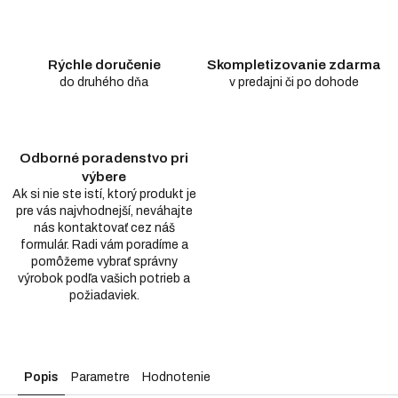
Rýchle doručenie
Skompletizovanie zdarma
do druhého dňa
v predajni či po dohode
Odborné poradenstvo pri
výbere
Ak si nie ste istí, ktorý produkt je
pre vás najvhodnejší, neváhajte
nás kontaktovať cez náš
formulár. Radi vám poradíme a
pomôžeme vybrať správny
výrobok podľa vašich potrieb a
požiadaviek.
Popis
Parametre
Hodnotenie