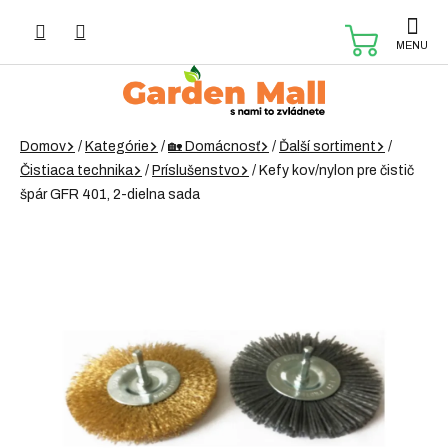
Prejsť
na
NÁKUP
obsah
KOŠÍK
Domov
/
Kategórie
/
🏡 Domácnosť
/
Ďalší sortiment
/
Čistiaca technika
/
Príslušenstvo
/
Kefy kov/nylon pre čistič
špár GFR 401, 2-dielna sada