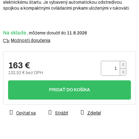
elektrickému štartu. Je vybavený automatickou odstredivou
hviezdičiek.
spojkou a kompaktnými ovládacími prvkami uloženými v rukoväti.
Na sklade
11.8.2026
Možnosti doručenia
163 €
132,52 € bez DPH
Jednotková
cena:
PRIDAŤ DO KOŠÍKA
Opýtať sa
Strážiť
Zdieľať