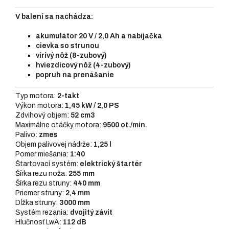
V balení sa nachádza:
akumulátor 20 V / 2,0 Ah a nabíjačka
cievka so strunou
vírivý nôž (8-zubový)
hviezdicový nôž (4-zubový)
popruh na prenášanie
Typ motora:
2-takt
Výkon motora:
1,45 kW / 2,0 PS
Zdvihový objem:
52 cm3
Maximálne otáčky motora:
9500 ot./min.
Palivo:
zmes
Objem palivovej nádrže:
1,25 l
Pomer miešania:
1:40
Štartovací systém:
elektrický štartér
Šírka rezu noža:
255 mm
Šírka rezu struny:
440 mm
Priemer struny:
2,4 mm
Dĺžka struny:
3000 mm
Systém rezania:
dvojitý závit
Hlučnosť LwA:
112 dB