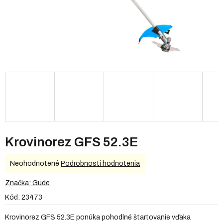
Krovinorez GFS 52.3E
Priemerné
Neohodnotené
Podrobnosti hodnotenia
hodnotenie
produktu
Značka:
Güde
je
Kód:
23473
0,0
z
Krovinorez GFS 52.3E ponúka pohodlné štartovanie vďaka
5