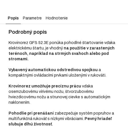
Popis
Parametre
Hodnotenie
Podrobný popis
Krovinorez GFS 52.3E ponúka pohodlné štartovanie vďaka
elektrickému štartu, je vhodný
na použitie v zarastených
terénoch, napríklad na strmých svahoch alebo pod
stromami.
Vybavený automatickou odstredivou spojkou
a
kompaktnými ovládacími prvkami uloženými v rukoväti.
Krovinorez umožňuje precíznu prácu
vďaka
osemzubovému vírivému nožu, štvorzubovému
hviezdicovému nožu a strunovej cievke s automatickým
naklonením.
Pohodlie pri prenášaní
zabezpečuje systém popruhov a
multifunkčná rukoväť s nízkymi vibráciami.
Pevný hriadeľ
sľubuje dlhú životnosť.