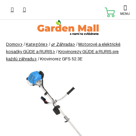
Prejsť
na
NÁKUP
obsah
KOŠÍK
Domov
/
Kategórie
/
🌿 Záhrada
/
Motorové a elektrické
kosačky GÜDE a RURIS
/
Krovinorezy GÜDE a RURIS pre
každú záhradu
/
Krovinorez GFS 52.3E