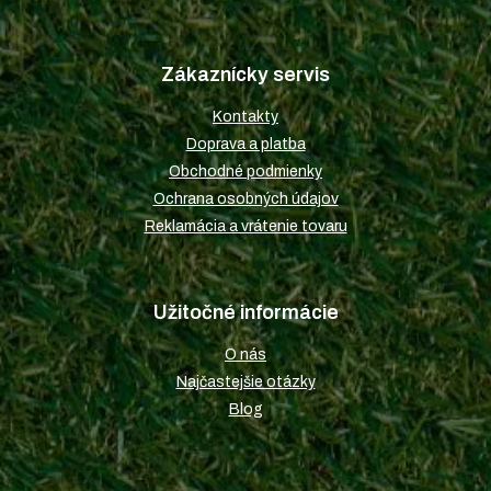
Z
á
p
Zákaznícky servis
ä
t
Kontakty
i
Doprava a platba
e
Obchodné podmienky
Ochrana osobných údajov
Reklamácia a vrátenie tovaru
Užitočné informácie
O nás
Najčastejšie otázky
Blog