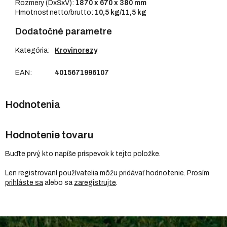
Rozmery (DxŠxV):
1870 x 670 x 380 mm
Hmotnosť netto/brutto:
10,5 kg/11,5 kg
Dodatočné parametre
Kategória
:
Krovinorezy
EAN
:
4015671996107
Hodnotenie tovaru
Buďte prvý, kto napíše príspevok k tejto položke.
Len registrovaní používatelia môžu pridávať hodnotenie. Prosím
prihláste sa
alebo sa
zaregistrujte
.