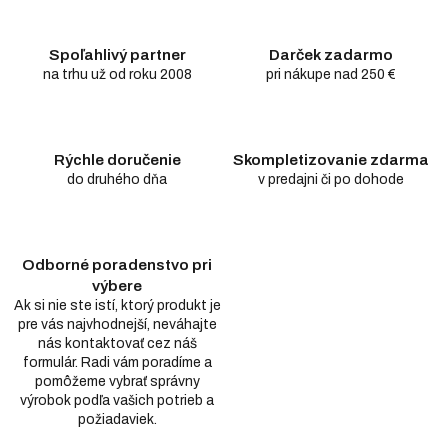
Spoľahlivý partner
Darček zadarmo
na trhu už od roku 2008
pri nákupe nad 250 €
Rýchle doručenie
Skompletizovanie zdarma
do druhého dňa
v predajni či po dohode
Odborné poradenstvo pri
výbere
Ak si nie ste istí, ktorý produkt je
pre vás najvhodnejší, neváhajte
nás kontaktovať cez náš
formulár. Radi vám poradíme a
pomôžeme vybrať správny
výrobok podľa vašich potrieb a
požiadaviek.