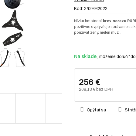
je
Kód:
242RR2022
0,0
z
Nízka hmotnosť
krovinorezu RUR
5
pozitívne ovplyvňuje správanie sa k
hviezdičiek.
používať ženy, nielen muži.
Na sklade
256 €
208,13 € bez DPH
Jednotková
cena:
Opýtať sa
Stráži