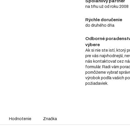
Spoľahlivý partner
na trhu už od roku 2008
Rýchle doručenie
do druhého dňa
Odborné poradenstv
výbere
Ak si nie ste istí, ktorý 
pre vás najvhodnejší, n
nás kontaktovať cez ná
formulár. Radi vám pora
pomôžeme vybrať správ
výrobok podľa vašich po
požiadaviek.
Hodnotenie
Značka