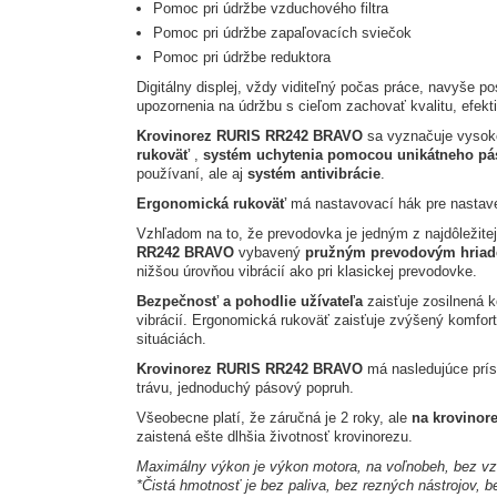
Pomoc pri údržbe vzduchového filtra
Pomoc pri údržbe zapaľovacích sviečok
Pomoc pri údržbe reduktora
Digitálny displej, vždy viditeľný počas práce, navyše p
upozornenia na údržbu s cieľom zachovať kvalitu, efe
Krovinorez RURIS RR242
BRAVO
sa vyznačuje vysok
rukoväť
,
systém uchytenia pomocou unikátneho pá
používaní, ale aj
systém antivibrácie
.
Ergonomická rukoväť
má nastavovací hák pre nastaven
Vzhľadom na to, že prevodovka je jedným z najdôležite
RR242
BRAVO
vybavený
pružným prevodovým hriad
nižšou úrovňou vibrácií ako pri klasickej prevodovke.
Bezpečnosť a pohodlie užívateľa
zaisťuje zosilnená 
vibrácií.
Ergonomická rukoväť zaisťuje zvýšený komfort 
situáciách.
Krovinorez RURIS RR242 BRAVO
má nasledujúce prísl
trávu, jednoduchý pásový popruh.
Všeobecne platí, že záručná je 2 roky, ale
na krovino
zaistená ešte dlhšia životnosť krovinorezu.
Maximálny výkon je výkon motora, na voľnobeh, bez vzd
*Čistá hmotnosť je bez paliva, bez rezných nástrojov, 