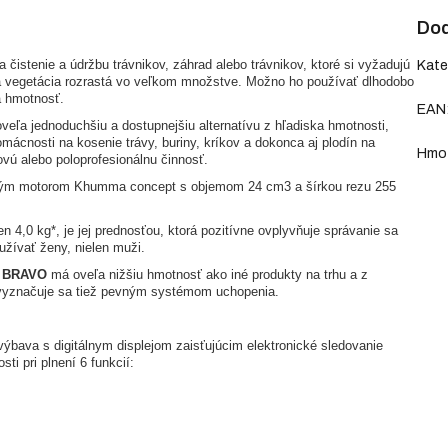
Dod
a čistenie a údržbu trávnikov, záhrad alebo trávnikov, ktoré si vyžadujú
Kate
a vegetácia rozrastá vo veľkom množstve. Možno ho používať dlhodobo
á hmotnosť.
EAN
oveľa jednoduchšiu a dostupnejšiu alternatívu z hľadiska hmotnosti,
omácnosti na kosenie trávy, buriny, kríkov a dokonca aj plodín na
Hmo
ovú alebo poloprofesionálnu činnosť.
ným motorom Khumma concept s objemom 24 cm3 a šírkou rezu 255
en 4,0 kg*, je jej prednosťou, ktorá pozitívne ovplyvňuje správanie sa
užívať ženy, nielen muži.
2 BRAVO
má oveľa nižšiu hmotnosť ako iné produkty na trhu a z
a vyznačuje sa tiež pevným systémom uchopenia.
ýbava s digitálnym displejom zaisťujúcim elektronické sledovanie
ti pri plnení 6 funkcií: