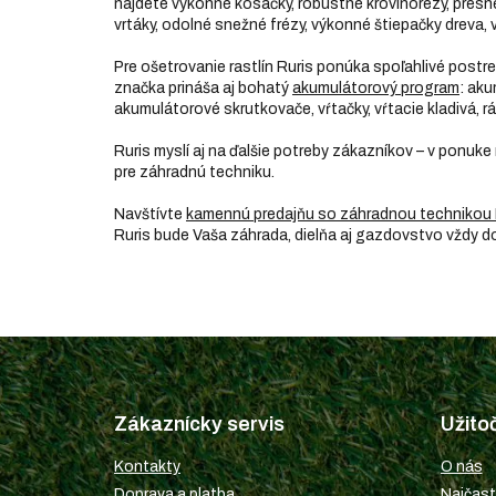
nájdete výkonné kosačky, robustné krovinorezy, presné p
vrtáky, odolné snežné frézy, výkonné štiepačky dreva, v
Pre ošetrovanie rastlín Ruris ponúka spoľahlivé post
značka prináša aj bohatý
akumulátorový program
: aku
akumulátorové skrutkovače, vŕtačky, vŕtacie kladivá, rá
Ruris myslí aj na ďalšie potreby zákazníkov – v ponuke
pre záhradnú techniku.
Navštívte
kamennú predajňu so záhradnou technikou 
Ruris bude Vaša záhrada, dielňa aj gazdovstvo vždy 
Z
á
p
Zákaznícky servis
Užito
ä
t
Kontakty
O nás
i
Doprava a platba
Najčast