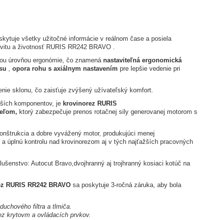
oskytuje všetky užitočné informácie v reálnom čase a posiela
ktivitu a životnosť RURIS RR242 BRAVO
.
ou úrovňou ergonómie, čo znamená
nastaviteľná ergonomická
su
,
opora rohu s axiálnym nastavením
pre lepšie vedenie pri
ie sklonu, čo zaisťuje zvýšený užívateľský komfort.
jších komponentov, je
krovinorez RURIS
eľom,
ktorý zabezpečuje prenos rotačnej sily generovanej motorom s
konštrukcia a dobre vyvážený motor, produkujúci menej
a úplnú kontrolu nad krovinorezom aj v tých najťažších pracovných
ušenstvo: Autocut Bravo,dvojhranný aj trojhranný kosiaci kotúč na
rez RURIS RR242 BRAVO
sa poskytuje 3-ročná záruka, aby bola
uchového filtra a tlmiča.
bez krytovm a ovládacích prvkov.