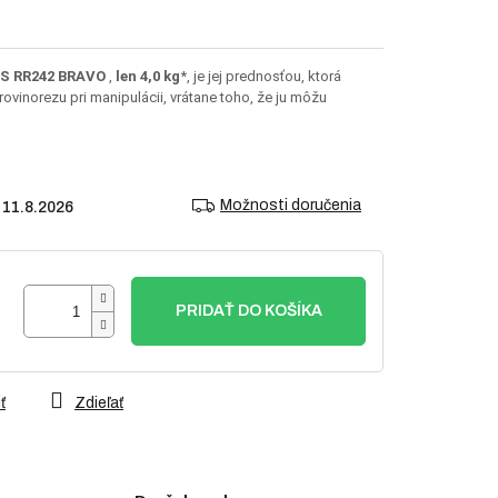
IS RR242 BRAVO
,
len 4,0 kg
*, je jej prednosťou, ktorá
rovinorezu pri manipulácii, vrátane toho, že ju môžu
Možnosti doručenia
11.8.2026
PRIDAŤ DO KOŠÍKA
ť
Zdieľať