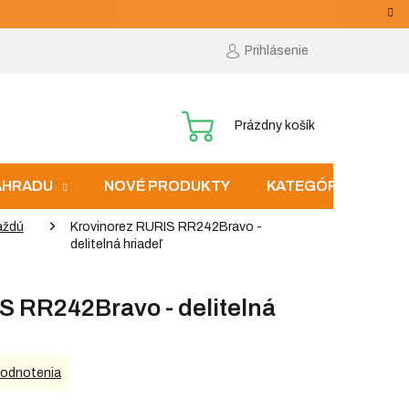
Prihlásenie
NÁKUPNÝ
Prázdny košík
KOŠÍK
ZÁHRADU
NOVÉ PRODUKTY
KATEGÓRIE
aždú
Krovinorez RURIS RR242Bravo -
delitelná hriadeľ
S RR242Bravo - delitelná
hodnotenia