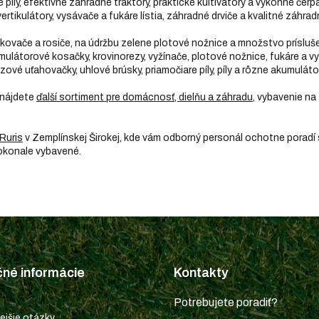
íly, efektívne záhradné traktory, praktické kultivátory a výkonné čerpa
ertikulátory, vysávače a fukáre lístia, záhradné drviče a kvalitné záhrad
rekovače a rosiče, na údržbu zelene plotové nožnice a množstvo prísl
mulátorové kosačky, krovinorezy, vyžínače, plotové nožnice, fukáre a v
zové uťahovačky, uhlové brúsky, priamočiare píly, píly a rôzne akumulát
 nájdete
ďalší sortiment pre domácnosť, dielňu a záhradu
, vybavenie na 
Ruris
v Zemplínskej Širokej, kde vám odborný personál ochotne poradí
dokonale vybavené.
čné informácie
Kontakty
Potrebujete poradiť?
ejšie otázky