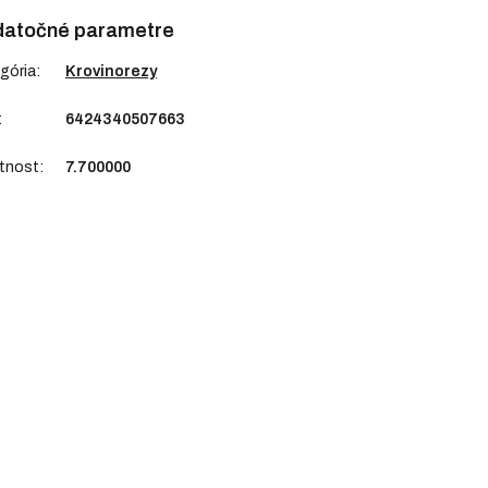
atočné parametre
gória
:
Krovinorezy
:
6424340507663
tnost
:
7.700000