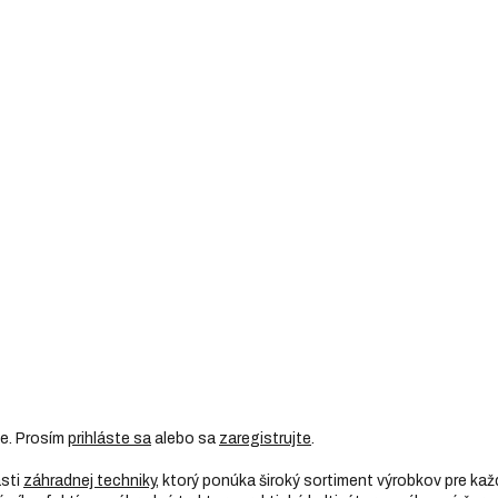
ie. Prosím
prihláste sa
alebo sa
zaregistrujte
.
asti
záhradnej techniky
, ktorý ponúka široký sortiment výrobkov pre kaž