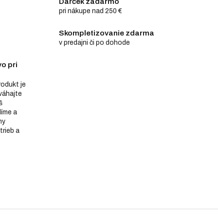
Darček zadarmo
pri nákupe nad 250 €
Skompletizovanie zdarma
v predajni či po dohode
o pri
produkt je
eváhajte
š
díme a
ny
trieb a