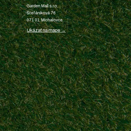
Garden Mall s.r.o.
Štefániková 76
071 01, Michalovce
Ukázať na mape →