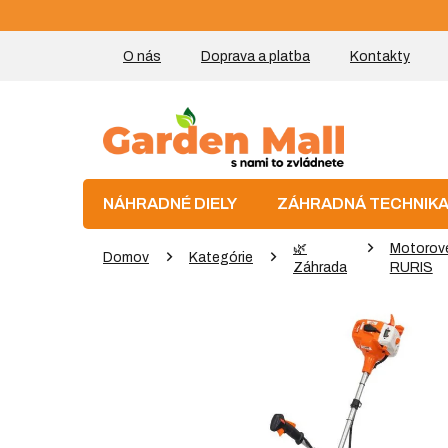
Prejsť
na
obsah
O nás
Doprava a platba
Kontakty
NÁHRADNÉ DIELY
ZÁHRADNÁ TECHNIK
🌿
Motorové
Domov
Kategórie
Záhrada
RURIS