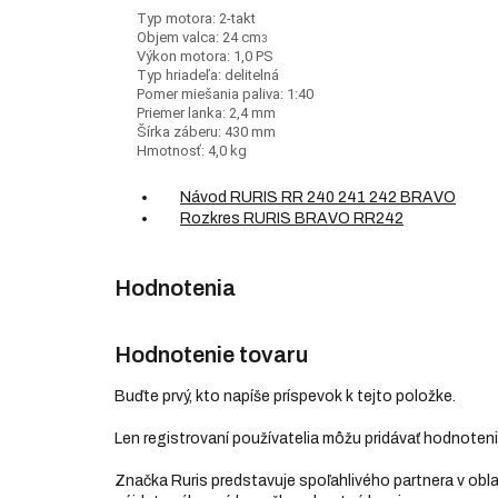
Typ motora: 2-takt
Objem valca: 24 cm
3
Výkon motora: 1,0 PS
Typ hriadeľa: delitelná
Pomer miešania paliva: 1:40
Priemer lanka: 2,4 mm
Šírka záberu: 430 mm
Hmotnosť: 4,0 kg
Návod RURIS RR 240 241 242 BRAVO
Rozkres RURIS BRAVO RR242
Hodnotenie tovaru
Buďte prvý, kto napíše príspevok k tejto položke.
Len registrovaní používatelia môžu pridávať hodnoten
Značka Ruris predstavuje spoľahlivého partnera v obl