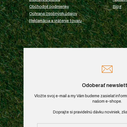
e
Obchodné podmienky
Blog
Ochrana osobných údajov
Reklamácia a vrátenie tovaru
Odoberať newslett
Vložte svoj e-mail a my Vám budeme zasielať infor
našom e-shope.