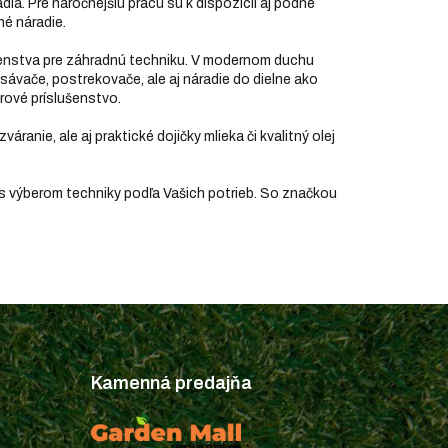
dlá. Pre náročnejšiu prácu sú k dispozícii aj pôdne
né náradie.
ušenstva pre záhradnú techniku. V modernom duchu
ysávače, postrekovače, ale aj náradie do dielne ako
orové príslušenstvo.
zváranie, ale aj praktické dojičky mlieka či kvalitný olej
 s výberom techniky podľa Vašich potrieb. So značkou
Kamenná predajňa