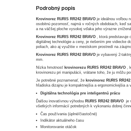
Podrobný popis
Krovinorez RURIS RR242 BRAVO
je ideálnou voľbou n
osobitnú pozornosť, najmä v ročných obdobiach, keď s
a na väčšej ploche vysokej vďaka jeho výrazne znížen
Krovinorez RURIS RR242 BRAVO
, ktorá predstavuje 
digitálnej technológie a ceny,
je riešením pre vidiecke d
poliach, ako aj využitie v mestskom prostredí na záujm
Krovinorez RURIS RR242 BRAVO
je vybavený 2-takt
mm.
Nízka hmotnosť
krovinorezu RURIS RR242 BRAVO
, l
krovinorezu pri manipulácii, vrátane toho, že ju môžu po
Je potrebné poznamenať, že
krovinorez RURIS RR24
hľadiska dizajnu je kompaktnejšia a ergonomickejšia 
Digitálna technológia pre inteligentnú prácu
Ďalšou inovatívnou výhodou
RURIS RR242 BRAVO
je v
všetkých informácií potrebných k vykonaniu dobrej činnos
Čas používania (úplné/čiastočné)
Indikátor aktuálneho času
Monitorovanie otáčok