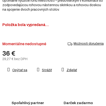
optimálne využitie rohu miestnosti – predovšetkým v kombinácii so
zodpovedajúcou rohovou nástennou skrinkou a rohovou doskou
na spojenie dvoch pracovných stolov.
Položka bola vypredaná…
Momentálne nedostupné
Možnosti doručenia
36 €
29,27 € bez DPH
Jednotková
cena:
Opýtať sa
Strážiť
Zdieľať
Spoľahlivý partner
Darček zadarmo