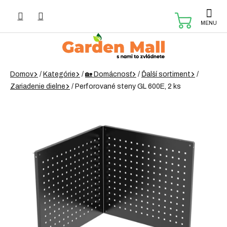
Prejsť
na
NÁKUP
obsah
KOŠÍK
Domov
/
Kategórie
/
🏡 Domácnosť
/
Ďalší sortiment
/
Zariadenie dielne
/
Perforované steny GL 600E, 2 ks