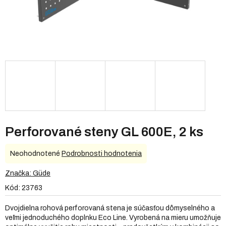
Perforované steny GL 600E, 2 ks
Priemerné
Neohodnotené
Podrobnosti hodnotenia
hodnotenie
produktu
Značka:
Güde
je
Kód:
23763
0,0
z
Dvojdielna rohová perforovaná stena je súčasťou dômyselného a
5
veľmi jednoduchého doplnku Eco Line. Vyrobená na mieru umožňuje
hviezdičiek.