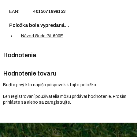
EAN
:
4015671999153
Položka bola vypredaná…
Návod Güde GL 600E
Hodnotenie tovaru
Buďte prvý, kto napíše príspevok k tejto položke.
Len registrovaní používatelia môžu pridávať hodnotenie. Prosím
prihláste sa
alebo sa
zaregistrujte
.
Z