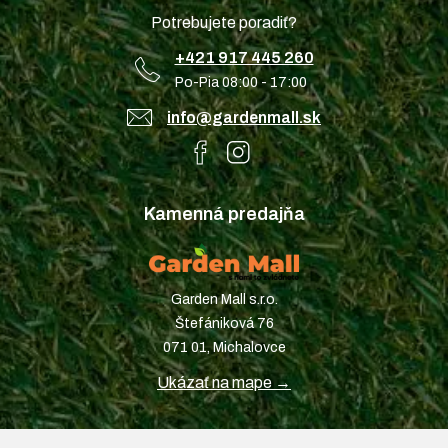
Potrebujete poradiť?
+421 917 445 260
Po-Pia 08:00 - 17:00
info@gardenmall.sk
Kamenná predajňa
Garden Mall s.r.o.
Štefániková 76
071 01, Michalovce
Ukázať na mape →