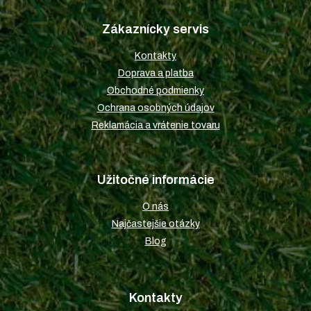
á
p
Zákaznícky servis
ä
t
Kontakty
i
Doprava a platba
e
Obchodné podmienky
Ochrana osobných údajov
Reklamácia a vrátenie tovaru
Užitočné informácie
O nás
Najčastejšie otázky
Blog
Kontakty