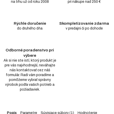
na trhu už od roku 2008
pri nákupe nad 250 €
Rýchle doručenie
Skompletizovanie zdarma
do druhého dňa
v predajni či po dohode
Odborné poradenstvo pri
výbere
Ak si nie ste istí, ktorý produkt je
pre vás najvhodnejší, neváhajte
nás kontaktovať cez náš
formulár. Radi vám poradíme a
pomôžeme vybrať správny
výrobok podľa vašich potrieb a
požiadaviek.
Popis
Parametre
Súvisiace súbory (1)
Hodnotenie