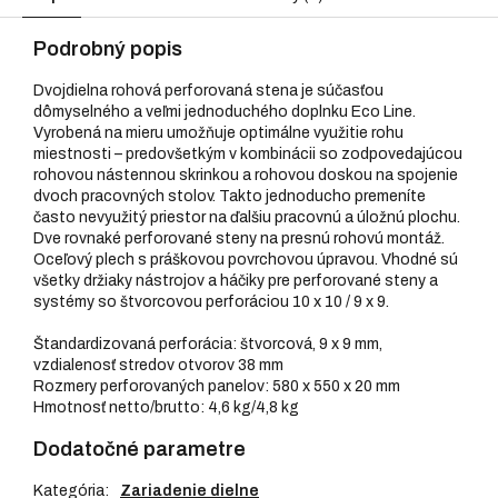
Podrobný popis
Dvojdielna rohová perforovaná stena je súčasťou
dômyselného a veľmi jednoduchého doplnku Eco Line.
Vyrobená na mieru umožňuje optimálne využitie rohu
miestnosti – predovšetkým v kombinácii so zodpovedajúcou
rohovou nástennou skrinkou a rohovou doskou na spojenie
dvoch pracovných stolov. Takto jednoducho premeníte
často nevyužitý priestor na ďalšiu pracovnú a úložnú plochu.
Dve rovnaké perforované steny na presnú rohovú montáž.
Oceľový plech s práškovou povrchovou úpravou. Vhodné sú
všetky držiaky nástrojov a háčiky pre perforované steny a
systémy so štvorcovou perforáciou 10 x 10 / 9 x 9.
Štandardizovaná perforácia: štvorcová, 9 x 9 mm,
vzdialenosť stredov otvorov 38 mm
Rozmery perforovaných panelov: 580 x 550 x 20 mm
Hmotnosť netto/brutto: 4,6 kg/4,8 kg
Dodatočné parametre
Kategória
:
Zariadenie dielne