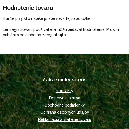
Hodnotenie tovaru
Buďte prvý, kto napíše príspevok k tejto položke.
Len registrovaní používatelia môžu pridávať hodnotenie. Prosím
prihláste sa
alebo sa
zaregistrujte
.
Z
á
p
Zákaznícky servis
ä
t
Kontakty
i
Doprava a platba
e
Obchodné podmienky
Ochrana osobných údajov
Reklamácia a vrátenie tovaru