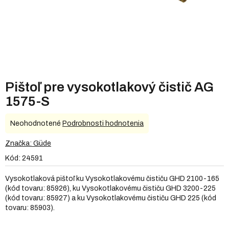
Pištoľ pre vysokotlakový čistič AG
1575-S
Priemerné
Neohodnotené
Podrobnosti hodnotenia
hodnotenie
produktu
Značka:
Güde
je
Kód:
24591
0,0
z
Vysokotlaková pištoľ ku Vysokotlakovému čističu GHD 2100-165
5
(kód tovaru: 85926), ku Vysokotlakovému čističu GHD 3200-225
hviezdičiek.
(kód tovaru: 85927) a ku Vysokotlakovému čističu GHD 225 (kód
tovaru: 85903).