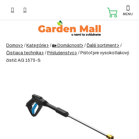
Prejsť
na
NÁKUP
obsah
KOŠÍK
Domov
/
Kategórie
/
🏡 Domácnosť
/
Ďalší sortiment
/
Čistiaca technika
/
Príslušenstvo
/
Pištoľ pre vysokotlakový
čistič AG 1575-S