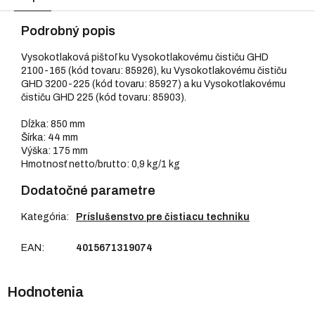
Podrobný popis
Vysokotlaková pištoľ ku Vysokotlakovému čističu GHD
2100-165 (kód tovaru: 85926), ku Vysokotlakovému čističu
GHD 3200-225 (kód tovaru: 85927) a ku Vysokotlakovému
čističu GHD 225 (kód tovaru: 85903).
Dĺžka: 850 mm
Šírka: 44 mm
Výška: 175 mm
Hmotnosť netto/brutto: 0,9 kg/1 kg
Dodatočné parametre
Kategória
:
Príslušenstvo pre čistiacu techniku
EAN
:
4015671319074