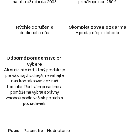
na trhu už od roku 2008
pri nákupe nad 250 €
Rýchle doručenie
Skompletizovanie zdarma
do druhého dňa
v predajni či po dohode
Odborné poradenstvo pri
výbere
Ak si nie ste istí, ktorý produkt je
pre vás najvhodnejší, neváhajte
nás kontaktovať cez náš
formulár. Radi vám poradíme a
pomôžeme vybrať správny
výrobok podľa vašich potrieb a
požiadaviek.
Popis
Parametre
Hodnotenie