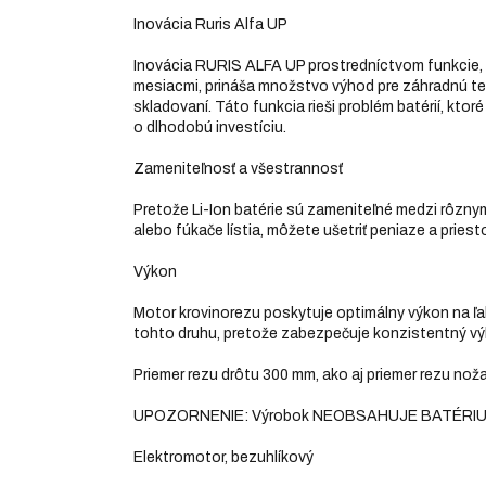
Inovácia Ruris Alfa UP
Inovácia RURIS ALFA UP prostredníctvom funkcie, 
mesiacmi, prináša množstvo výhod pre záhradnú tec
skladovaní. Táto funkcia rieši problém batérií, ktor
o dlhodobú investíciu.
Zameniteľnosť a všestrannosť
Pretože Li-Ion batérie sú zameniteľné medzi rôznymi
alebo fúkače lístia, môžete ušetriť peniaze a priest
Výkon
Motor krovinorezu poskytuje optimálny výkon na ľah
tohto druhu, pretože zabezpečuje konzistentný vý
Priemer rezu drôtu 300 mm, ako aj priemer rezu nož
UPOZORNENIE: Výrobok NEOBSAHUJE BATÉRIU
Elektromotor, bezuhlíkový