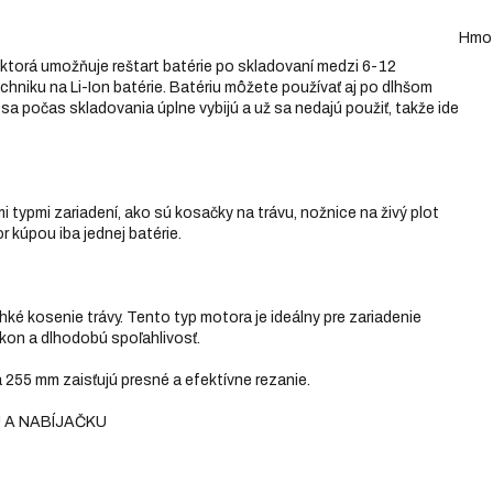
Hmo
ktorá umožňuje reštart batérie po skladovaní medzi 6-12
hniku na Li-Ion batérie. Batériu môžete používať aj po dlhšom
é sa počas skladovania úplne vybijú a už sa nedajú použiť, takže ide
 typmi zariadení, ako sú kosačky na trávu, nožnice na živý plot
or kúpou iba jednej batérie.
ké kosenie trávy. Tento typ motora je ideálny pre zariadenie
kon a dlhodobú spoľahlivosť.
a 255 mm zaisťujú presné a efektívne rezanie.
 A NABÍJAČKU