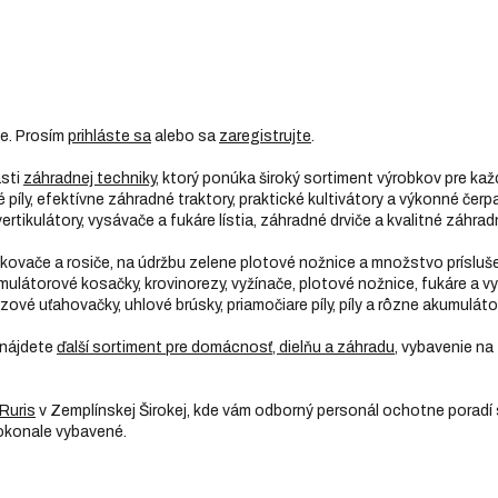
ie. Prosím
prihláste sa
alebo sa
zaregistrujte
.
asti
záhradnej techniky
, ktorý ponúka široký sortiment výrobkov pre kaž
íly, efektívne záhradné traktory, praktické kultivátory a výkonné čerpa
ertikulátory, vysávače a fukáre lístia, záhradné drviče a kvalitné záhrad
rekovače a rosiče, na údržbu zelene plotové nožnice a množstvo prísl
mulátorové kosačky, krovinorezy, vyžínače, plotové nožnice, fukáre a v
zové uťahovačky, uhlové brúsky, priamočiare píly, píly a rôzne akumulát
 nájdete
ďalší sortiment pre domácnosť, dielňu a záhradu
, vybavenie na 
Ruris
v Zemplínskej Širokej, kde vám odborný personál ochotne poradí
dokonale vybavené.