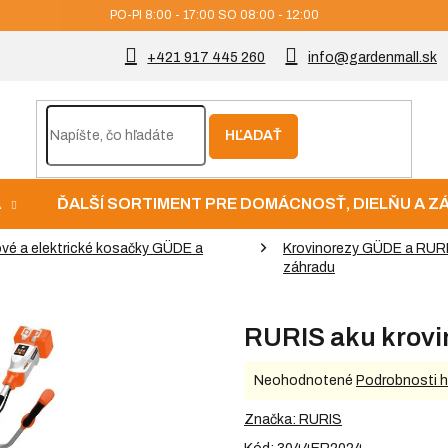
PO-PI 8:00 - 17:00 SO 08:00 - 12:00
+421 917 445 260
info@gardenmall.sk
HĽADAŤ
A
ĎALŠÍ SORTIMENT PRE DOMÁCNOSŤ, DIELŇU A 
vé a elektrické kosačky GÜDE a
Krovinorezy GÜDE a RURI
záhradu
RURIS aku krovi
Priemerné
Neohodnotené
Podrobnosti 
hodnotenie
produktu
Značka:
RURIS
je