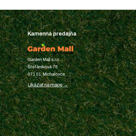
Kamenná predajňa
Garden Mall s.r.o.
Štefániková 76
071 01, Michalovce
Ukázať na mape →