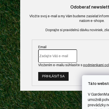
Odoberať newslett
Vložte svoj e-mail a my Vám budeme zasielať infor
našom e-shope.
Email
Vložením e-mailu súhlasíte s
podmienkami oc
PRIHLÁSIŤ SA
Táto webst
V GardenMal
umožnili poh
prevádzky ne