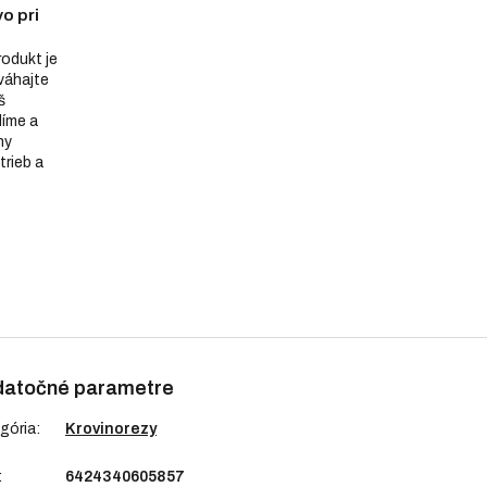
o pri
produkt je
eváhajte
š
díme a
ny
trieb a
atočné parametre
gória
:
Krovinorezy
:
6424340605857