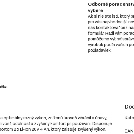
Odborné poradenstv
výbere
Ak si nie ste istí, ktorý 
pre vás najvhodnejší, n
nás kontaktovať cez ná
formulár. Radi vám pora
pomôžeme vybrať správ
výrobok podľa vašich po
požiadaviek.
ačka
Dod
optimálny rezný výkon, zníženú úroveň vibrácií a únavy,
Kate
vosť, odolnosť a zvýšený komfort pri používaní. Disponuje
tom 2 x Li-Ion 20V 4 Ah, ktorý zaisťuje zvýšený výkon.
EAN