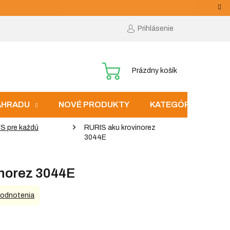
Prihlásenie
NÁKUPNÝ
Prázdny košík
KOŠÍK
ZÁHRADU
NOVÉ PRODUKTY
KATEGÓRIE
S pre každú
RURIS aku krovinorez
3044E
norez 3044E
hodnotenia