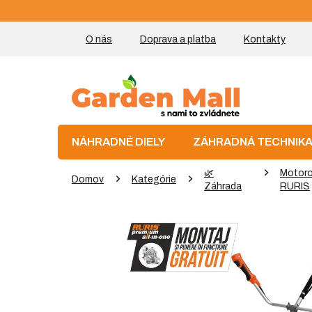
Prejsť
na
obsah
O nás
Doprava a platba
Kontakty
NÁHRADNÉ DIELY
ZÁHRADNÁ TECHNIK
🌿
Motoro
Domov
Kategórie
Záhrada
RURIS