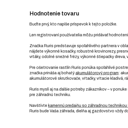
Hodnotenie tovaru
Buďte prvý, kto napíše príspevok k tejto položke.
Len registrovaní používatelia môžu pridávať hodnoten
Značka Ruris predstavuje spoľahlivého partnera v obl
nájdete výkonné kosačky, robustné krovinorezy, presné p
vrtáky, odolné snežné frézy, výkonné štiepačky dreva, v
Pre ošetrovanie rastlín Ruris ponúka spoľahlivé post
značka prináša aj bohatý
akumulátorový program
: aku
akumulátorové skrutkovače, vŕtačky, vŕtacie kladivá, rá
Ruris myslí aj na ďalšie potreby zákazníkov – v ponuke
pre záhradnú techniku.
Navštívte
kamennú predajňu so záhradnou technikou 
Ruris bude Vaša záhrada, dielňa aj gazdovstvo vždy 