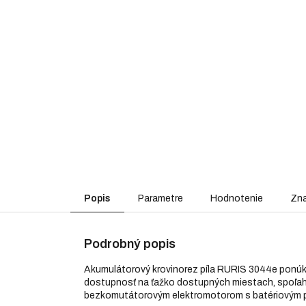
Popis
Parametre
Hodnotenie
Zn
Podrobný popis
Akumulátorový krovinorez píla RURIS 3044e ponúka 
dostupnosť na ťažko dostupných miestach, spoľahli
bezkomutátorovým elektromotorom s batériovým por