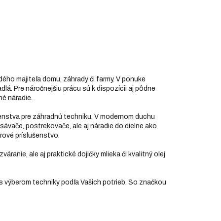
dého majiteľa domu, záhrady či farmy. V ponuke
dlá. Pre náročnejšiu prácu sú k dispozícii aj pôdne
né náradie.
ušenstva pre záhradnú techniku. V modernom duchu
ysávače, postrekovače, ale aj náradie do dielne ako
orové príslušenstvo.
zváranie, ale aj praktické dojičky mlieka či kvalitný olej
 s výberom techniky podľa Vašich potrieb. So značkou