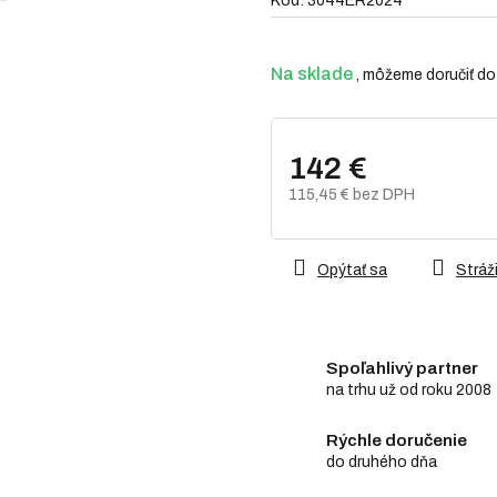
Kód:
3044ER2024
0,0
z
5
hviezdičiek.
Na sklade
142 €
115,45 € bez DPH
Jednotková
cena:
Opýtať sa
Stráži
Spoľahlivý partner
na trhu už od roku 2008
Rýchle doručenie
do druhého dňa