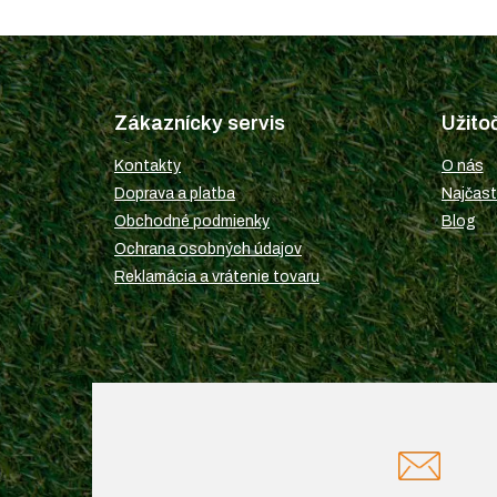
Z
á
p
Zákaznícky servis
Užito
ä
t
Kontakty
O nás
i
Doprava a platba
Najčast
e
Obchodné podmienky
Blog
Ochrana osobných údajov
Reklamácia a vrátenie tovaru