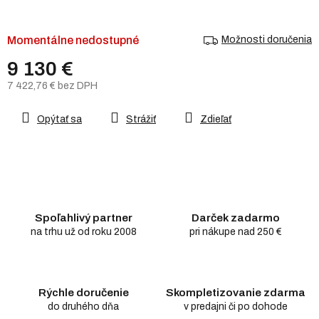
Momentálne nedostupné
Možnosti doručenia
9 130 €
7 422,76 € bez DPH
Jednotková
cena:
Opýtať sa
Strážiť
Zdieľať
Spoľahlivý partner
Darček zadarmo
na trhu už od roku 2008
pri nákupe nad 250 €
Rýchle doručenie
Skompletizovanie zdarma
do druhého dňa
v predajni či po dohode