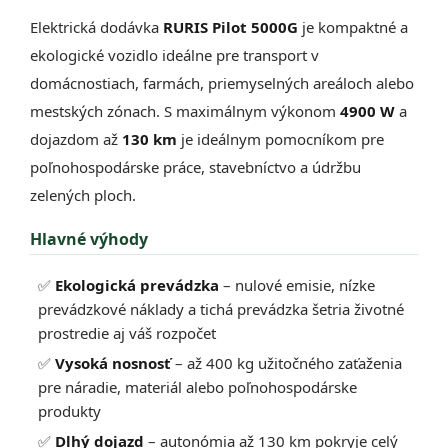
Elektrická dodávka
RURIS Pilot 5000G
je kompaktné a
ekologické vozidlo ideálne pre transport v
domácnostiach, farmách, priemyselných areáloch alebo
mestských zónach. S maximálnym výkonom
4900 W
a
dojazdom až
130 km
je ideálnym pomocníkom pre
poľnohospodárske práce, stavebníctvo a údržbu
zelených ploch.
Hlavné výhody
✅
Ekologická prevádzka
– nulové emisie, nízke
prevádzkové náklady a tichá prevádzka šetria životné
prostredie aj váš rozpočet
✅
Vysoká nosnosť
– až 400 kg užitočného zaťaženia
pre náradie, materiál alebo poľnohospodárske
produkty
✅
Dlhý dojazd
– autonómia až 130 km pokryje celý