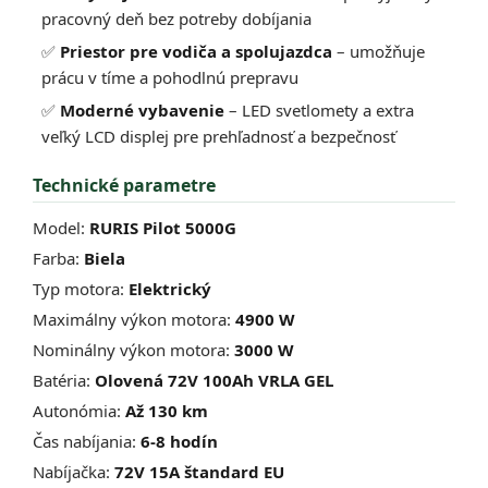
pracovný deň bez potreby dobíjania
✅
Priestor pre vodiča a spolujazdca
– umožňuje
prácu v tíme a pohodlnú prepravu
✅
Moderné vybavenie
– LED svetlomety a extra
veľký LCD displej pre prehľadnosť a bezpečnosť
Technické parametre
Model:
RURIS Pilot 5000G
Farba:
Biela
Typ motora:
Elektrický
Maximálny výkon motora:
4900 W
Nominálny výkon motora:
3000 W
Batéria:
Olovená 72V 100Ah VRLA GEL
Autonómia:
Až 130 km
Čas nabíjania:
6-8 hodín
Nabíjačka:
72V 15A štandard EU