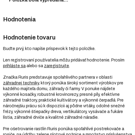
Hodnotenie tovaru
Buďte prvý, kto napíše príspevok k tejto položke.
Len registrovaní používatelia môžu pridávať hodnotenie. Prosím
prihláste sa
alebo sa
zaregistrujte
.
Značka Ruris predstavuje spoľahlivého partnera v oblasti
záhradnej techniky
, ktorý ponúka široký sortiment výrobkov pre
každého majiteľa domu, záhrady či farmy. V ponuke nájdete
výkonné kosačky, robustné krovinorezy, presné píly, efektívne
záhradné traktory, praktické kultivátory a výkonné čerpadlá. Pre
náročnejšiu prácu sú k dispozícii aj pôdne vrtáky, odolné snežné
frézy, výkonné štiepačky dreva, vertikulátory, vysávače a fukáre
lístia, záhradné drviče a kvalitné záhradné náradie.
Pre ošetrovanie rastlín Ruris ponúka spoľahlivé postrekovače a
rosiče, na údržbu zelene plotové nožnice a množstvo príslušenstva