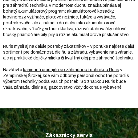
pre záhradnú techniku. V modernom duchu značka prináša aj
bohatý
akumulátorový program
: akumulátorové kosačky,
krovinorezy, vyžínače, plotové nožnice, fukáre a vysávače,
postrekovače, ale aj náradie do dielne ako akumulátorové
skrutkovače, vŕtačky, vŕtacie kladivá, rázové uťahovačky, uhlové
brúsky, priamočiare píly, píly a rôzne akumulátorové príslušenstvo.
Ruris myslí aj na ďalšie potreby zákazníkov – v ponuke nájdete
ďalší
sortiment pre domácnosť, dielňu a záhradu
, vybavenie na zváranie,
ale aj praktické dojičky mlieka či kvalitný olej pre záhradnú techniku.
Navštívte
kamennú predajňu so záhradnou technikou Ruris
v
Zemplínskej Širokej, kde vám odborný personál ochotne poradí s
výberom techniky podľa Vašich potrieb. So značkou Ruris bude
Vaša záhrada, dielňa aj gazdovstvo vždy dokonale vybavené.
Z
á
p
Zákaznícky servis
ä