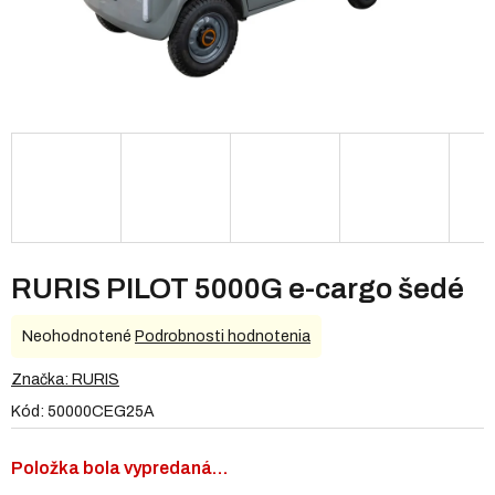
RURIS PILOT 5000G e-cargo šedé
Priemerné
Neohodnotené
Podrobnosti hodnotenia
hodnotenie
produktu
Značka:
RURIS
je
Kód:
50000CEG25A
0,0
z
5
Položka bola vypredaná…
hviezdičiek.