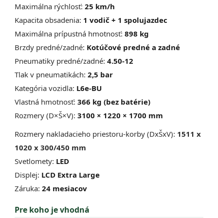
Maximálna rýchlosť:
25 km/h
Kapacita obsadenia:
1 vodič + 1 spolujazdec
Maximálna prípustná hmotnosť:
898 kg
Brzdy predné/zadné:
Kotúčové predné a zadné
Pneumatiky predné/zadné:
4.50-12
Tlak v pneumatikách:
2,5 bar
Kategória vozidla:
L6e-BU
Vlastná hmotnosť:
366 kg (bez batérie)
Rozmery (D×Š×V):
3100 × 1220 × 1700 mm
Rozmery nakladacieho priestoru-korby (DxŠxV):
1511 x
1020 x 300/450 mm
Svetlomety:
LED
Displej:
LCD Extra Large
Záruka:
24 mesiacov
Pre koho je vhodná