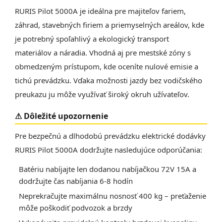
RURIS Pilot 5000A je ideálna pre majiteľov fariem,
záhrad, stavebných firiem a priemyselných areálov, kde
je potrebný spoľahlivý a ekologický transport
materiálov a náradia. Vhodná aj pre mestské zóny s
obmedzeným prístupom, kde oceníte nulové emisie a
tichú prevádzku. Vďaka možnosti jazdy bez vodičského
preukazu ju môže využívať široký okruh užívateľov.
⚠ Dôležité upozornenie
Pre bezpečnú a dlhodobú prevádzku elektrické dodávky
RURIS Pilot 5000A dodržujte nasledujúce odporúčania:
Batériu nabíjajte len dodanou nabíjačkou 72V 15A a
dodržujte čas nabíjania 6-8 hodín
Neprekračujte maximálnu nosnosť 400 kg – preťaženie
môže poškodiť podvozok a brzdy