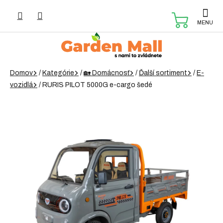
Prejsť
na
NÁKUP
obsah
KOŠÍK
Domov
/
Kategórie
/
🏡 Domácnosť
/
Ďalší sortiment
/
E-
vozidlá
/
RURIS PILOT 5000G e-cargo šedé