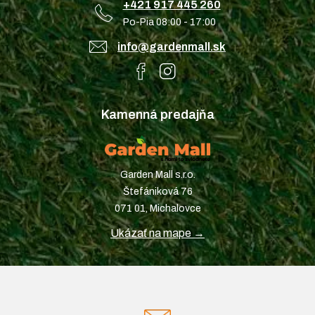
+421 917 445 260
Po-Pia 08:00 - 17:00
info@gardenmall.sk
Kamenná predajňa
Garden Mall s.r.o.
Štefániková 76
071 01, Michalovce
Ukázať na mape →