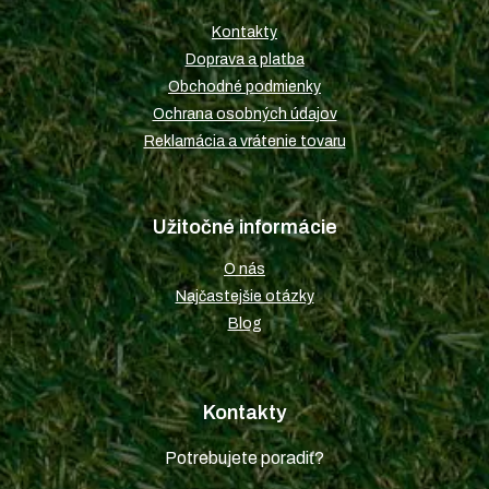
t
Kontakty
i
Doprava a platba
e
Obchodné podmienky
Ochrana osobných údajov
Reklamácia a vrátenie tovaru
Užitočné informácie
O nás
Najčastejšie otázky
Blog
Kontakty
Potrebujete poradiť?