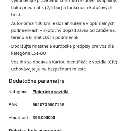
Vykonávajte pravidelnú kontrolu brzdovej kvapaliny,
tlaku pneumatík (2,5 bar) a funkčnosti kotúčových
bŕzd
Autonómia 130 km je dosiahnuteľná v optimálnych
podmienkach – skutočný dojazd závisí od zaťaženia,
terénu a klimatických podmienok
Dodržujte miestne a európske predpisy pre vozidlá
kategórie L6e-BU
Vozidlo sa dodáva s Kartou identifikácie vozidla (CIV) –
uchovávajte ju na bezpečnom mieste
Dodatočné parametre
Kategória
:
Elektrické vozidlá
EAN
:
5940739007145
Hmotnost
:
396.000000
Položka bola vypredaná…