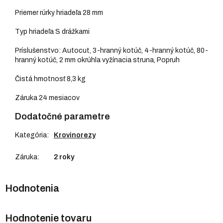
Priemer rúrky hriadeľa 28 mm
Typ hriadeľa S drážkami
Príslušenstvo: Autocut, 3-hranný kotúč, 4-hranný kotúč, 80-
hranný kotúč, 2 mm okrúhla vyžínacia struna, Popruh
Čistá hmotnosť 8,3 kg
Záruka 24 mesiacov
Dodatočné parametre
Kategória
:
Krovinorezy
Záruka
:
2 roky
Hodnotenie tovaru