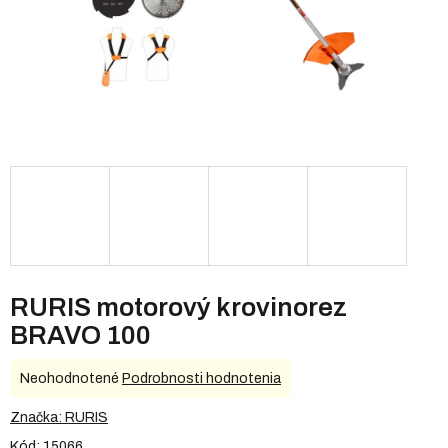
RURIS motorový krovinorez
BRAVO 100
Priemerné
Neohodnotené
Podrobnosti hodnotenia
hodnotenie
produktu
Značka:
RURIS
je
Kód:
15066