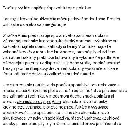
Buďte prvý, kto napíše príspevok k tejto položke.
Len registrovaní používatelia môžu pridávať hodnotenie. Prosím
prihláste sa
alebo sa
zaregistrujte
.
Značka Ruris predstavuje spoľahlivého partnera v oblasti
záhradnej techniky
, ktorý ponúka široký sortiment výrobkov pre
každého majiteľa domu, záhrady či farmy. V ponuke nájdete
výkonné kosačky, robustné krovinorezy, presné píly, efektívne
záhradné traktory, praktické kultivátory a výkonné čerpadlá. Pre
náročnejšiu prácu sú k dispozícii aj pôdne vrtáky, odolné snežné
frézy, výkonné štiepačky dreva, vertikulátory, vysávače a fukáre
lístia, záhradné drviče a kvalitné záhradné náradie.
Pre ošetrovanie rastlín Ruris ponúka spoľahlivé postrekovače a
rosiče, na údržbu zelene plotové nožnice a množstvo príslušenstva
pre záhradnú techniku. V modernom duchu značka prináša aj
bohatý
akumulátorový program
: akumulátorové kosačky,
krovinorezy, vyžínače, plotové nožnice, fukáre a vysávače,
postrekovače, ale aj náradie do dielne ako akumulátorové
skrutkovače, vŕtačky, vŕtacie kladivá, rázové uťahovačky, uhlové
brúsky, priamočiare píly, píly a rôzne akumulátorové príslušenstvo.