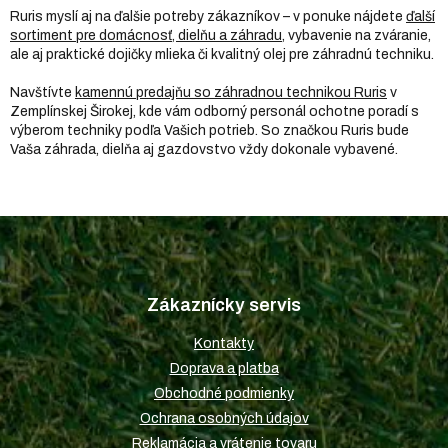
Ruris myslí aj na ďalšie potreby zákazníkov – v ponuke nájdete
ďalší
sortiment pre domácnosť, dielňu a záhradu
, vybavenie na zváranie,
ale aj praktické dojičky mlieka či kvalitný olej pre záhradnú techniku.
Navštívte
kamennú predajňu so záhradnou technikou Ruris
v
Zemplínskej Širokej, kde vám odborný personál ochotne poradí s
výberom techniky podľa Vašich potrieb. So značkou Ruris bude
Vaša záhrada, dielňa aj gazdovstvo vždy dokonale vybavené.
Z
á
p
Zákaznícky servis
ä
t
Kontakty
i
Doprava a platba
e
Obchodné podmienky
Ochrana osobných údajov
Reklamácia a vrátenie tovaru