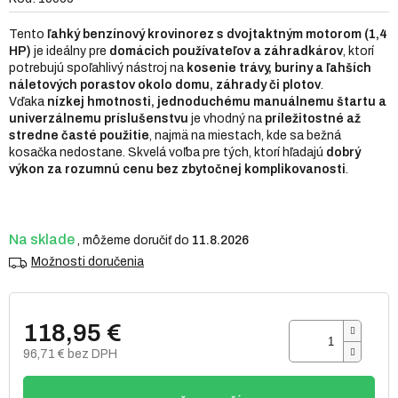
0,0
z
Tento
ľahký benzínový krovinorez s dvojtaktným motorom (1,4
5
HP)
je ideálny pre
domácich používateľov a záhradkárov
, ktorí
hviezdičiek.
potrebujú spoľahlivý nástroj na
kosenie trávy, buriny a ľahších
náletových porastov okolo domu, záhrady či plotov
.
Vďaka
nízkej hmotnosti, jednoduchému manuálnemu štartu a
univerzálnemu príslušenstvu
je vhodný na
príležitostné až
stredne časté použitie
, najmä na miestach, kde sa bežná
kosačka nedostane. Skvelá voľba pre tých, ktorí hľadajú
dobrý
výkon za rozumnú cenu bez zbytočnej komplikovanosti
.
Na sklade
11.8.2026
Možnosti doručenia
118,95 €
96,71 € bez DPH
Jednotková
cena: