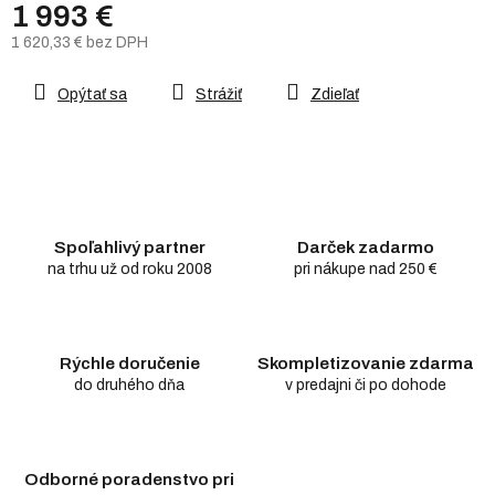
1 993 €
1 620,33 € bez DPH
Jednotková
cena:
Opýtať sa
Strážiť
Zdieľať
Spoľahlivý partner
Darček zadarmo
na trhu už od roku 2008
pri nákupe nad 250 €
Rýchle doručenie
Skompletizovanie zdarma
do druhého dňa
v predajni či po dohode
Odborné poradenstvo pri