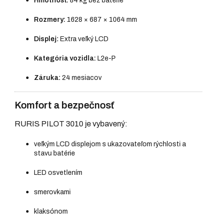
Hmotnosť:
84 kg bez batérie
Rozmery:
1628 × 687 × 1064 mm
Displej:
Extra veľký LCD
Kategória vozidla:
L2e-P
Záruka:
24 mesiacov
Komfort a bezpečnosť
RURIS PILOT 3010 je vybavený:
veľkým LCD displejom s ukazovateľom rýchlosti a
stavu batérie
LED osvetlením
smerovkami
klaksónom