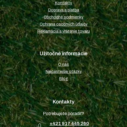
t
Kontakty
i
Doprava a platba
e
Obchodné podmienky
Ochrana osobných údajov
Reklamácia a vrátenie tovaru
Užitočné informácie
O nás
Najčastejšie otázky
Blog
Kontakty
Potrebujete poradiť?
+421 917 445 260