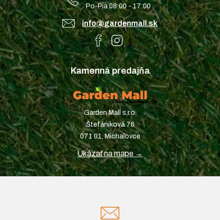
Po-Pia 08:00 - 17:00
info@gardenmall.sk
Kamenná predajňa
Garden Mall s.r.o.
Štefániková 76
071 01, Michalovce
Ukázať na mape →