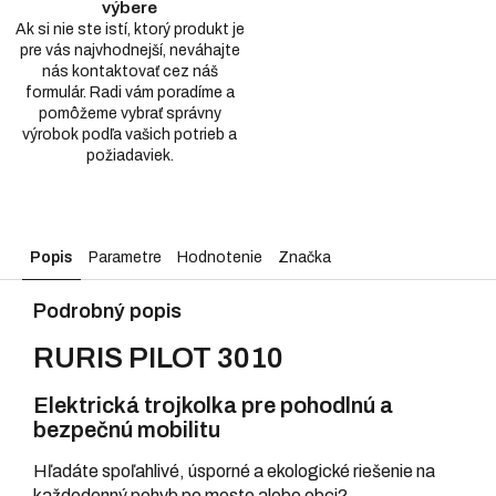
výbere
Ak si nie ste istí, ktorý produkt je
pre vás najvhodnejší, neváhajte
nás kontaktovať cez náš
formulár. Radi vám poradíme a
pomôžeme vybrať správny
výrobok podľa vašich potrieb a
požiadaviek.
Popis
Parametre
Hodnotenie
Značka
Podrobný popis
RURIS PILOT 3010
Elektrická trojkolka pre pohodlnú a
bezpečnú mobilitu
Hľadáte spoľahlivé, úsporné a ekologické riešenie na
každodenný pohyb po meste alebo obci?