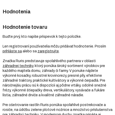
Hodnotenie tovaru
Buďte prvý, kto napíše príspevok k tejto položke.
Len registrovaní používatelia môžu pridávať hodnotenie. Prosím
prihláste sa
alebo sa
zaregistrujte
.
Značka Ruris predstavuje spoľahlivého partnera v oblasti
záhradnej techniky
, ktorý ponúka široký sortiment výrobkov pre
každého majiteľa domu, záhrady či farmy. V ponuke nájdete
výkonné kosačky, robustné krovinorezy, presné píly, efektívne
záhradné traktory, praktické kultivátory a výkonné čerpadlá. Pre
náročnejšiu prácu sú k dispozícii aj pôdne vrtáky, odolné snežné
frézy, výkonné štiepačky dreva, vertikulátory, vysávače a fukáre
lístia, záhradné drviče a kvalitné záhradné náradie.
Pre ošetrovanie rastlín Ruris ponúka spoľahlivé postrekovače a
rosiče, na údržbu zelene plotové nožnice a množstvo príslušenstva
pre záhradnú techniku. V modernom duchu značka prináša aj