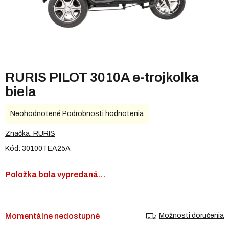
RURIS PILOT 3010A e-trojkolka
biela
Priemerné
Neohodnotené
Podrobnosti hodnotenia
hodnotenie
produktu
Značka:
RURIS
je
Kód:
30100TEA25A
0,0
z
5
Položka bola vypredaná…
hviezdičiek.
Momentálne nedostupné
Možnosti doručenia