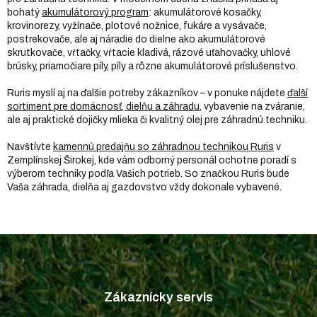
bohatý
akumulátorový program
: akumulátorové kosačky,
krovinorezy, vyžínače, plotové nožnice, fukáre a vysávače,
postrekovače, ale aj náradie do dielne ako akumulátorové
skrutkovače, vŕtačky, vŕtacie kladivá, rázové uťahovačky, uhlové
brúsky, priamočiare píly, píly a rôzne akumulátorové príslušenstvo.
Ruris myslí aj na ďalšie potreby zákazníkov – v ponuke nájdete
ďalší
sortiment pre domácnosť, dielňu a záhradu
, vybavenie na zváranie,
ale aj praktické dojičky mlieka či kvalitný olej pre záhradnú techniku.
Navštívte
kamennú predajňu so záhradnou technikou Ruris
v
Zemplínskej Širokej, kde vám odborný personál ochotne poradí s
výberom techniky podľa Vašich potrieb. So značkou Ruris bude
Vaša záhrada, dielňa aj gazdovstvo vždy dokonale vybavené.
Z
á
p
Zákaznícky servis
ä