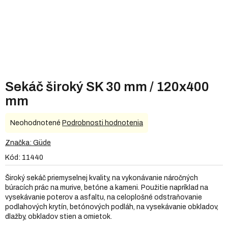
Sekáč široký SK 30 mm / 120x400
mm
Priemerné
Neohodnotené
Podrobnosti hodnotenia
hodnotenie
produktu
Značka:
Güde
je
Kód:
11440
0,0
z
Široký sekáč priemyselnej kvality, na vykonávanie náročných
5
búracích prác na murive, betóne a kameni. Použitie napríklad na
hviezdičiek.
vysekávanie poterov a asfaltu, na celoplošné odstraňovanie
podlahových krytín, betónových podláh, na vysekávanie obkladov,
dlažby, obkladov stien a omietok.