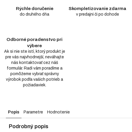
Rýchle doručenie
Skompletizovanie zdarma
do druhého dňa
v predajni či po dohode
Odborné poradenstvo pri
výbere
Ak si nie ste istí, ktorý produkt je
pre vás najvhodnejší, neváhajte
nás kontaktovať cez náš
formulár. Radi vám poradíme a
pomôžeme vybrať správny
výrobok podľa vašich potrieb a
požiadaviek.
Popis
Parametre
Hodnotenie
Podrobný popis