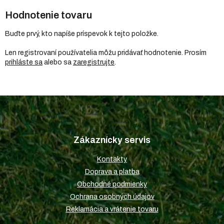
Hodnotenie tovaru
Buďte prvý, kto napíše príspevok k tejto položke.
Len registrovaní používatelia môžu pridávať hodnotenie. Prosím
prihláste sa
alebo sa
zaregistrujte
.
Z
á
p
Zákaznícky servis
ä
t
Kontakty
i
Doprava a platba
e
Obchodné podmienky
Ochrana osobných údajov
Reklamácia a vrátenie tovaru