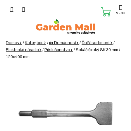
Prejsť
na
NÁKUP
obsah
KOŠÍK
Domov
/
Kategórie
/
🏡 Domácnosť
/
Ďalší sortiment
/
Elektrické náradie
/
Príslušenstvo
/
Sekáč široký SK 30 mm /
120x400 mm