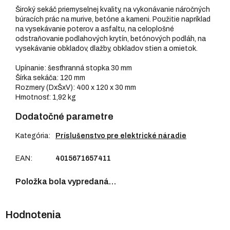
Široký sekáč priemyselnej kvality, na vykonávanie náročných
búracích prác na murive, betóne a kameni. Použitie napríklad
na vysekávanie poterov a asfaltu, na celoplošné
odstraňovanie podlahových krytín, betónových podláh, na
vysekávanie obkladov, dlažby, obkladov stien a omietok.
Upínanie: šesťhranná stopka 30 mm
Šírka sekáča: 120 mm
Rozmery (DxŠxV): 400 x 120 x 30 mm
Hmotnosť: 1,92 kg
Dodatočné parametre
Kategória
:
Príslušenstvo pre elektrické náradie
EAN
:
4015671657411
Položka bola vypredaná…