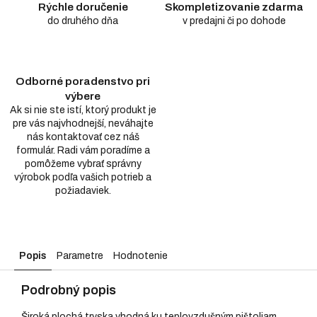
Rýchle doručenie
Skompletizovanie zdarma
do druhého dňa
v predajni či po dohode
Odborné poradenstvo pri
výbere
Ak si nie ste istí, ktorý produkt je
pre vás najvhodnejší, neváhajte
nás kontaktovať cez náš
formulár. Radi vám poradíme a
pomôžeme vybrať správny
výrobok podľa vašich potrieb a
požiadaviek.
Popis
Parametre
Hodnotenie
Podrobný popis
Široká plochá tryska vhodná ku teplovzdušným pištoliam