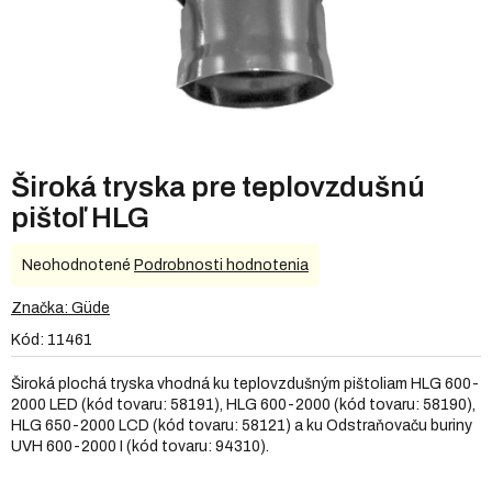
Široká tryska pre teplovzdušnú
pištoľ HLG
Priemerné
Neohodnotené
Podrobnosti hodnotenia
hodnotenie
produktu
Značka:
Güde
je
Kód:
11461
0,0
z
Široká plochá tryska vhodná ku teplovzdušným pištoliam HLG 600-
5
2000 LED (kód tovaru: 58191), HLG 600-2000 (kód tovaru: 58190),
hviezdičiek.
HLG 650-2000 LCD (kód tovaru: 58121) a ku Odstraňovaču buriny
UVH 600-2000 I (kód tovaru: 94310).