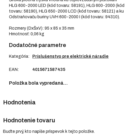
HLG 600-2000 LED (kód tovaru: 58191), HLG 600-2000 (kód
tovaru: 58190), HLG 650-2000 LCD (kód tovaru: 58121) a ku
Odstraňovaču buriny UVH 600-2000 I (kód tovaru: 94310).
Rozmery (DxŠxV): 95 x 85 x 35 mm
Hmotnosť: 0,06 kg
Dodatočné parametre
Kategória
:
Príslušenstvo pre elektrické náradie
EAN
:
4015671587435
Položka bola vypredaná…
Hodnotenie tovaru
Buďte prvý, kto napíše príspevok k tejto položke.