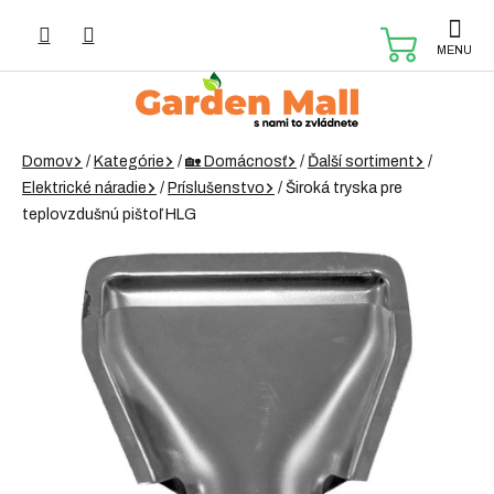
Prejsť
na
NÁKUP
obsah
KOŠÍK
Domov
/
Kategórie
/
🏡 Domácnosť
/
Ďalší sortiment
/
Elektrické náradie
/
Príslušenstvo
/
Široká tryska pre
teplovzdušnú pištoľ HLG