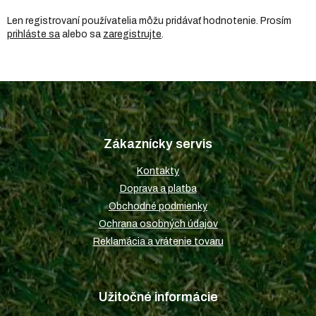
Len registrovaní používatelia môžu pridávať hodnotenie. Prosím
prihláste sa
alebo sa
zaregistrujte
.
Z
á
p
Zákaznícky servis
ä
t
Kontakty
i
Doprava a platba
e
Obchodné podmienky
Ochrana osobných údajov
Reklamácia a vrátenie tovaru
Užitočné informácie