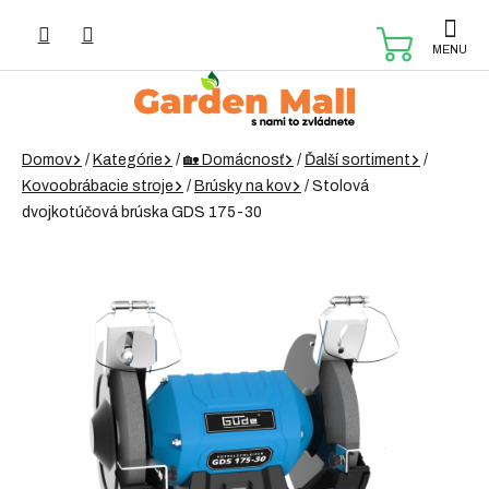
Prejsť
na
NÁKUP
obsah
KOŠÍK
Domov
/
Kategórie
/
🏡 Domácnosť
/
Ďalší sortiment
/
Kovoobrábacie stroje
/
Brúsky na kov
/
Stolová
dvojkotúčová brúska GDS 175-30