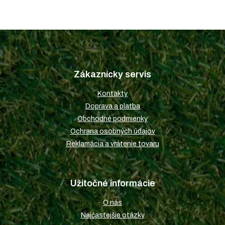
Z
á
p
Zákaznícky servis
ä
t
Kontakty
i
Doprava a platba
e
Obchodné podmienky
Ochrana osobných údajov
Reklamácia a vrátenie tovaru
Užitočné informácie
O nás
Najčastejšie otázky