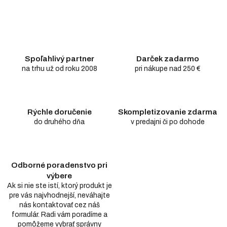
Spoľahlivý partner
Darček zadarmo
na trhu už od roku 2008
pri nákupe nad 250 €
Rýchle doručenie
Skompletizovanie zdarma
do druhého dňa
v predajni či po dohode
Odborné poradenstvo pri
výbere
Ak si nie ste istí, ktorý produkt je
pre vás najvhodnejší, neváhajte
nás kontaktovať cez náš
formulár. Radi vám poradíme a
pomôžeme vybrať správny