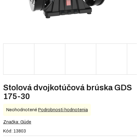
Stolová dvojkotúčová brúska GDS
175-30
Priemerné
Neohodnotené
Podrobnosti hodnotenia
hodnotenie
produktu
Značka:
Güde
je
Kód:
13803
0,0
z