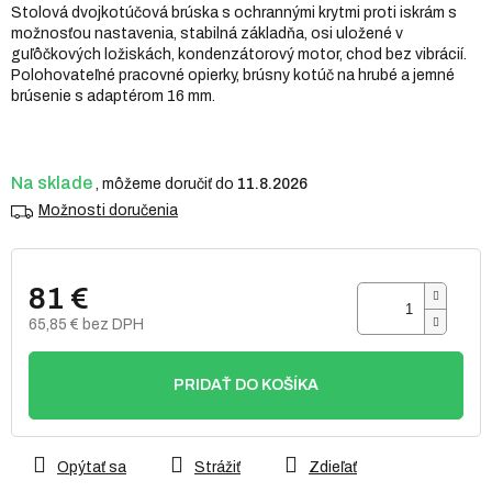
Stolová dvojkotúčová brúska s ochrannými krytmi proti iskrám s
5
možnosťou nastavenia, stabilná základňa, osi uložené v
hviezdičiek.
guľôčkových ložiskách, kondenzátorový motor, chod bez vibrácií.
Polohovateľné pracovné opierky, brúsny kotúč na hrubé a jemné
brúsenie s adaptérom 16 mm.
Na sklade
11.8.2026
Možnosti doručenia
81 €
65,85 € bez DPH
Jednotková
cena:
PRIDAŤ DO KOŠÍKA
Opýtať sa
Strážiť
Zdieľať