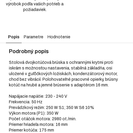
výrobok podľa vašich potrieb a
požiadaviek.
Popis
Parametre
Hodnotenie
Podrobný popis
Stolová dvojkotúčová brúska s ochrannými krytmi proti
iskrám s možnosťou nastavenia, stabilná základňa, osi
uložené v guľôčkových ložiskách, kondenzátorový motor,
chod bez vibrácií. Polohovateľné pracovné opierky, brúsny
kotúč na hrubé a jemné brúsenie s adaptérom 16 mm.
Napájacie napätie: 230 - 240 V
Frekvencia: 50 Hz
Prevádzkový režim: 250 W S1; 350 W S6 10%
Výkon motora (P1): 350 W
Počet otáčok motora: 2980 ot./min.
Priemer hriadeľa motora: 16 mm
Priemer kotúča: 175 mm