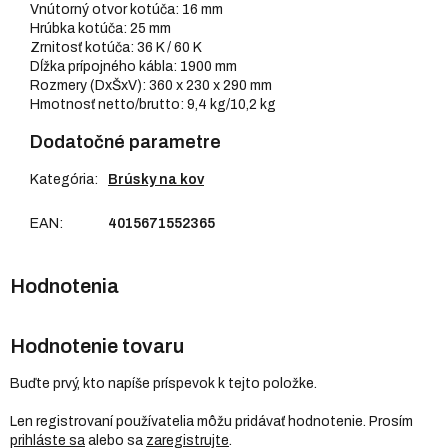
Vnútorný otvor kotúča: 16 mm
Hrúbka kotúča: 25 mm
Zrnitosť kotúča: 36 K / 60 K
Dĺžka prípojného kábla: 1900 mm
Rozmery (DxŠxV): 360 x 230 x 290 mm
Hmotnosť netto/brutto: 9,4 kg/10,2 kg
Dodatočné parametre
Kategória
:
Brúsky na kov
EAN
:
4015671552365
Hodnotenie tovaru
Buďte prvý, kto napíše príspevok k tejto položke.
Len registrovaní používatelia môžu pridávať hodnotenie. Prosím
prihláste sa
alebo sa
zaregistrujte
.