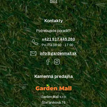
Blog
Kontakty
Potrebujete poradiť?
+421 917 445 260
Po-Pia 08:00 - 17:00
info@gardenmall.sk
Kamenná predajňa
Garden Mall s.r.o.
Štefániková 76