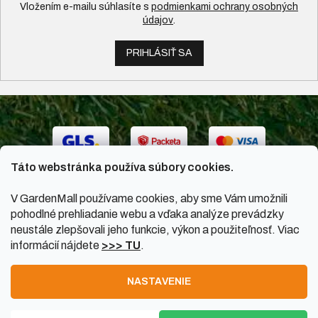
Vložením e-mailu súhlasíte s
podmienkami ochrany osobných
údajov
.
PRIHLÁSIŤ SA
Táto webstránka používa súbory cookies.
V GardenMall používame cookies, aby sme Vám umožnili
pohodlné prehliadanie webu a vďaka analýze prevádzky
neustále zlepšovali jeho funkcie, výkon a použiteľnosť. Viac
informácií nájdete
>>> TU
.
Vytvoril Shoptet
|
Upravil Balkys
NASTAVENIE
Copyright 2026
GardenMall.sk
. Všetky práva vyhradené.