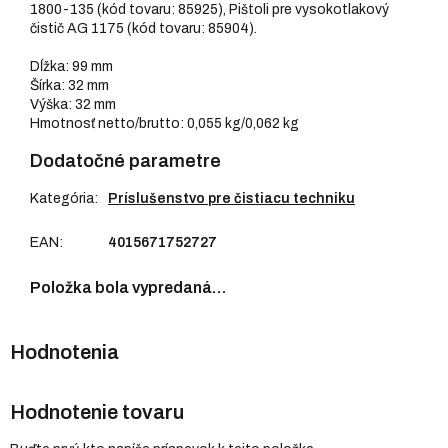
1800-135 (kód tovaru: 85925), Pištoli pre vysokotlakový
čistič AG 1175 (kód tovaru: 85904).
Dĺžka: 99 mm
Šírka: 32 mm
Výška: 32 mm
Hmotnosť netto/brutto: 0,055 kg/0,062 kg
Dodatočné parametre
Kategória
:
Príslušenstvo pre čistiacu techniku
EAN
:
4015671752727
Položka bola vypredaná…
Hodnotenie tovaru