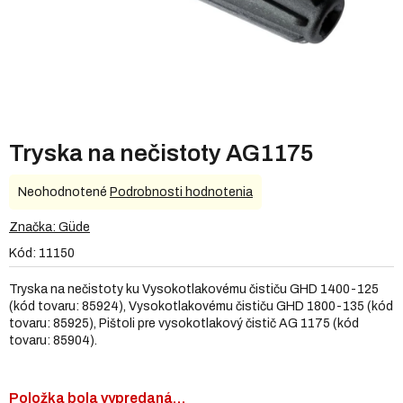
Tryska na nečistoty AG1175
Priemerné
Neohodnotené
Podrobnosti hodnotenia
hodnotenie
produktu
Značka:
Güde
je
Kód:
11150
0,0
z
Tryska na nečistoty ku Vysokotlakovému čističu GHD 1400-125
5
(kód tovaru: 85924), Vysokotlakovému čističu GHD 1800-135 (kód
hviezdičiek.
tovaru: 85925), Pištoli pre vysokotlakový čistič AG 1175 (kód
tovaru: 85904).
Položka bola vypredaná…