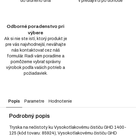
do druhého dňa
v predajni či po dohode
Odborné poradenstvo pri
výbere
Ak si nie ste istí, ktorý produkt je
pre vás najvhodnejší, neváhajte
nás kontaktovať cez náš
formulár. Radi vám poradíme a
pomôžeme vybrať správny
výrobok podľa vašich potrieb a
požiadaviek.
Popis
Parametre
Hodnotenie
Podrobný popis
Tryska na nečistoty ku Vysokotlakovému čističu GHD 1400-
125 (kód tovaru: 85924), Vysokotlakovému čističu GHD