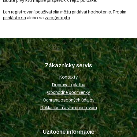
Buďte prvý, kto napíše príspevok k tejto položke.
Len registrovaní používatelia môžu pridávať hodnotenie. Prosím
prihláste sa
alebo sa
zaregistrujte
.
Z
á
p
Zákaznícky servis
ä
t
Kontakty
i
Doprava a platba
e
Obchodné podmienky
Ochrana osobných údajov
Reklamácia a vrátenie tovaru
Užitočné informácie