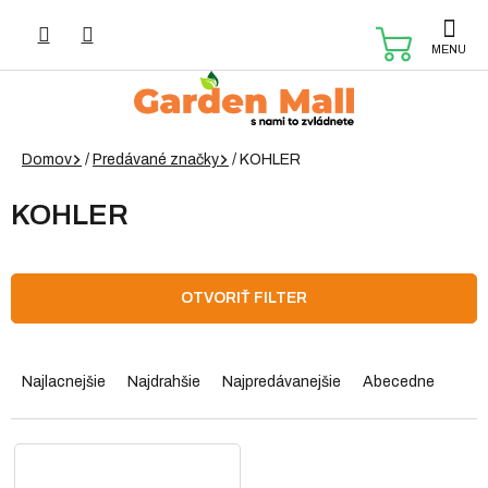
Prejsť
na
NÁKUP
obsah
KOŠÍK
Domov
/
Predávané značky
/
KOHLER
KOHLER
OTVORIŤ FILTER
R
a
Najlacnejšie
Najdrahšie
Najpredávanejšie
Abecedne
d
e
n
V
i
ý