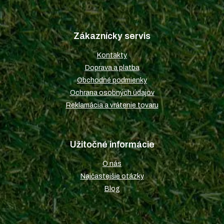
á
Z
d
á
a
p
c
Zákaznícky servis
ä
i
t
e
Kontakty
i
p
Doprava a platba
r
e
v
Obchodné podmienky
k
Ochrana osobných údajov
y
Reklamácia a vrátenie tovaru
v
ý
p
i
Užitočné informácie
s
u
O nás
Najčastejšie otázky
Blog