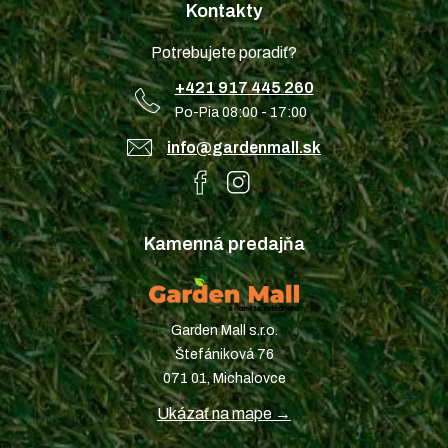
Kontakty
Potrebujete poradiť?
+421 917 445 260
Po-Pia 08:00 - 17:00
info@gardenmall.sk
Kamenná predajňa
Garden Mall s.r.o.
Štefániková 76
071 01, Michalovce
Ukázať na mape →