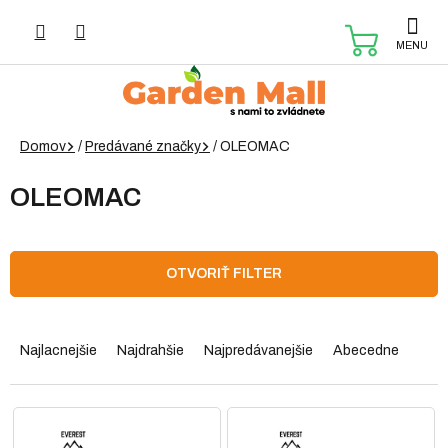
Prejsť
na
NÁKUP
obsah
KOŠÍK
Domov
/
Predávané značky
/
OLEOMAC
OLEOMAC
OTVORIŤ FILTER
R
a
Najlacnejšie
Najdrahšie
Najpredávanejšie
Abecedne
d
e
n
V
i
ý