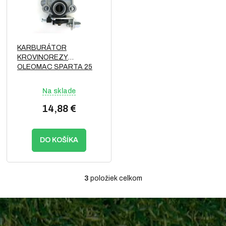
KARBURÁTOR
KROVINOREZY
OLEOMAC SPARTA 25
250
Na sklade
14,88 €
DO KOŠÍKA
3
položiek celkom
O
v
l
á
Z
d
á