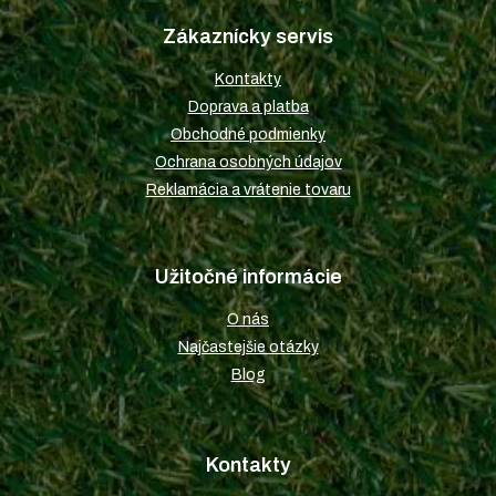
a
p
c
Zákaznícky servis
ä
i
t
e
Kontakty
i
p
Doprava a platba
r
e
v
Obchodné podmienky
k
Ochrana osobných údajov
y
Reklamácia a vrátenie tovaru
v
ý
p
i
Užitočné informácie
s
u
O nás
Najčastejšie otázky
Blog
Kontakty