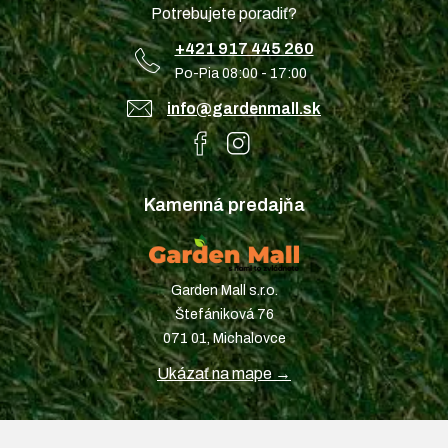
Potrebujete poradiť?
+421 917 445 260
Po-Pia 08:00 - 17:00
info@gardenmall.sk
Kamenná predajňa
Garden Mall s.r.o.
Štefániková 76
071 01, Michalovce
Ukázať na mape →