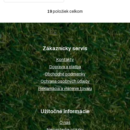
19
položiek celkom
O
v
l
á
Z
d
á
a
p
c
Zákaznícky servis
ä
i
t
e
Kontakty
i
p
Doprava a platba
r
e
v
Obchodné podmienky
k
Ochrana osobných údajov
y
Reklamácia a vrátenie tovaru
v
ý
p
i
Užitočné informácie
s
u
O nás
Najčastejšie otázky