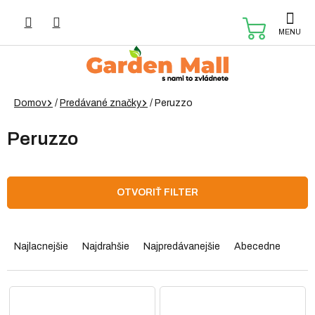
Prejsť
na
NÁKUP
obsah
KOŠÍK
Domov
/
Predávané značky
/
Peruzzo
Peruzzo
OTVORIŤ FILTER
R
a
Najlacnejšie
Najdrahšie
Najpredávanejšie
Abecedne
d
e
n
V
i
ý