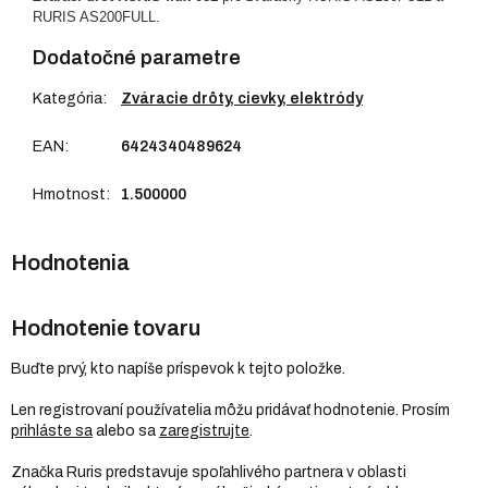
RURIS AS200FULL.
Dodatočné parametre
Kategória
:
Zváracie drôty, cievky, elektródy
EAN
:
6424340489624
Hmotnost
:
1.500000
Hodnotenie tovaru
Buďte prvý, kto napíše príspevok k tejto položke.
Len registrovaní používatelia môžu pridávať hodnotenie. Prosím
prihláste sa
alebo sa
zaregistrujte
.
Značka Ruris predstavuje spoľahlivého partnera v oblasti