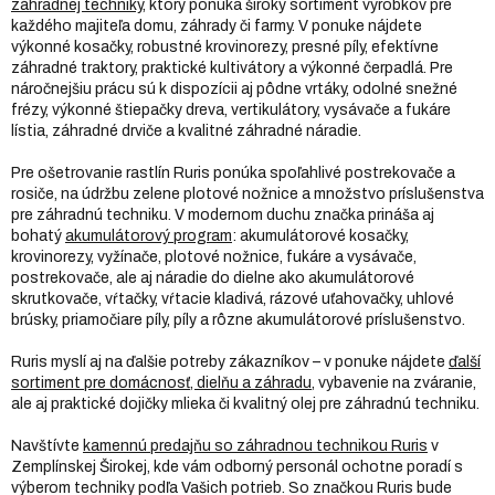
záhradnej techniky
, ktorý ponúka široký sortiment výrobkov pre
každého majiteľa domu, záhrady či farmy. V ponuke nájdete
výkonné kosačky, robustné krovinorezy, presné píly, efektívne
záhradné traktory, praktické kultivátory a výkonné čerpadlá. Pre
náročnejšiu prácu sú k dispozícii aj pôdne vrtáky, odolné snežné
frézy, výkonné štiepačky dreva, vertikulátory, vysávače a fukáre
lístia, záhradné drviče a kvalitné záhradné náradie.
Pre ošetrovanie rastlín Ruris ponúka spoľahlivé postrekovače a
rosiče, na údržbu zelene plotové nožnice a množstvo príslušenstva
pre záhradnú techniku. V modernom duchu značka prináša aj
bohatý
akumulátorový program
: akumulátorové kosačky,
krovinorezy, vyžínače, plotové nožnice, fukáre a vysávače,
postrekovače, ale aj náradie do dielne ako akumulátorové
skrutkovače, vŕtačky, vŕtacie kladivá, rázové uťahovačky, uhlové
brúsky, priamočiare píly, píly a rôzne akumulátorové príslušenstvo.
Ruris myslí aj na ďalšie potreby zákazníkov – v ponuke nájdete
ďalší
sortiment pre domácnosť, dielňu a záhradu
, vybavenie na zváranie,
ale aj praktické dojičky mlieka či kvalitný olej pre záhradnú techniku.
Navštívte
kamennú predajňu so záhradnou technikou Ruris
v
Zemplínskej Širokej, kde vám odborný personál ochotne poradí s
výberom techniky podľa Vašich potrieb. So značkou Ruris bude