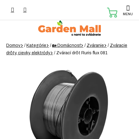
Prejsť
na
NÁKUP
obsah
KOŠÍK
Domov
/
Kategórie
/
🏡 Domácnosť
/
Zváranie
/
Zváracie
drôty, cievky, elektródy
/
Zvárací drôt Ruris flux 081