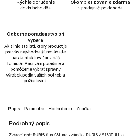
Rýchle doručenie
Skompletizovanie zdarma
do druhého dňa
v predajni či po dohode
Odborné poradenstvo pri
výbere
Ak si nie ste istí, ktorý produkt je
pre vás najvhodnejší, neváhajte
nás kontaktovať cez náš
formulár. Radi vám poradíme a
pomôžeme vybrať správny
výrobok podľa vašich potrieb a
požiadaviek.
Popis
Parametre
Hodnotenie
Značka
Podrobný popis
Zvárací drôt RURIS flux 081
pre zváračky RURIS AS130FULL a