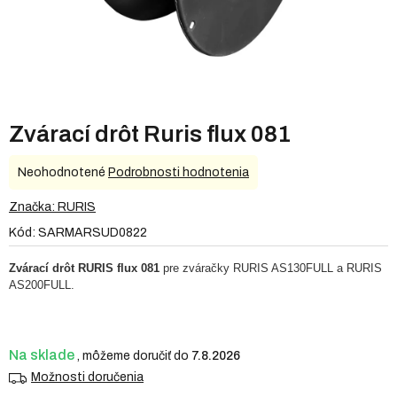
Zvárací drôt Ruris flux 081
Priemerné
Neohodnotené
Podrobnosti hodnotenia
hodnotenie
produktu
Značka:
RURIS
je
Kód:
SARMARSUD0822
0,0
z
Zvárací drôt RURIS flux 081
pre zváračky RURIS AS130FULL a RURIS
5
AS200FULL.
hviezdičiek.
Na sklade
7.8.2026
Možnosti doručenia