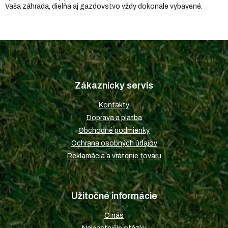
Vaša záhrada, dielňa aj gazdovstvo vždy dokonale vybavené.
Z
á
p
Zákaznícky servis
ä
t
Kontakty
i
Doprava a platba
e
Obchodné podmienky
Ochrana osobných údajov
Reklamácia a vrátenie tovaru
Užitočné informácie
O nás