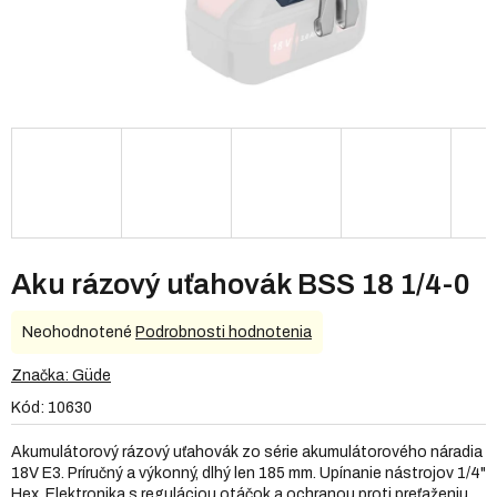
Aku rázový uťahovák BSS 18 1/4-0
Priemerné
Neohodnotené
Podrobnosti hodnotenia
hodnotenie
produktu
Značka:
Güde
je
Kód:
10630
0,0
z
Akumulátorový rázový uťahovák zo série akumulátorového náradia
5
18V E3. Príručný a výkonný, dlhý len 185 mm. Upínanie nástrojov 1/4"
hviezdičiek.
Hex. Elektronika s reguláciou otáčok a ochranou proti preťaženiu.