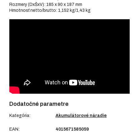
Rozmery (DxŠxV): 185 x 90 x 187 mm
Hmotnosť netto/brutto: 1,152 kg/1,43 kg
Dodatočné parametre
Kategória
:
Akumulátorové náradie
EAN
:
4015671585059