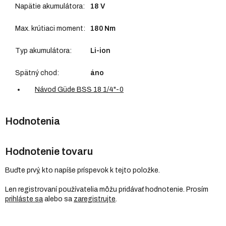
Napätie akumulátora
:
18 V
Max. krútiaci moment
:
180 Nm
Typ akumulátora
:
Li-ion
Spätný chod
:
áno
Návod Güde BSS 18 1/4"-0
Hodnotenie tovaru
Buďte prvý, kto napíše príspevok k tejto položke.
Len registrovaní používatelia môžu pridávať hodnotenie. Prosím
prihláste sa
alebo sa
zaregistrujte
.