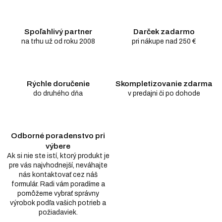
Spoľahlivý partner
Darček zadarmo
na trhu už od roku 2008
pri nákupe nad 250 €
Rýchle doručenie
Skompletizovanie zdarma
do druhého dňa
v predajni či po dohode
Odborné poradenstvo pri
výbere
Ak si nie ste istí, ktorý produkt je
pre vás najvhodnejší, neváhajte
nás kontaktovať cez náš
formulár. Radi vám poradíme a
pomôžeme vybrať správny
výrobok podľa vašich potrieb a
požiadaviek.