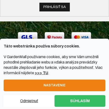
PRIHLÁSIŤ SA
Táto webstránka používa súbory cookies.
V GardenMall používame cookies, aby sme Vám umožnili
pohodlné prehliadanie webu a vďaka analýze prevádzky
neustále zlepšovali jeho funkcie, výkon a použiteľnosť. Viac
informácií nájdete
>>> TU
.
Vytvoril Shoptet
|
Upravil Balkys
NASTAVENIE
Copyright 2026
GardenMall.sk
. Všetky práva vyhradené.
Odmietnuť
SÚHLASÍM
Upraviť nastavenie cookies