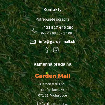
Kontakty
Potrebujete poradiť?
+421 917 445 260
Po-Pia 08:00 - 17:00
info@gardenmall.sk
Kamenná predajňa
Garden Mall s.r.o.
Štefániková 76
071 01, Michalovce
Ukázať na mape →