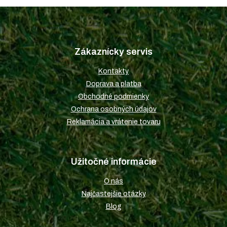
Z
á
p
Zákaznícky servis
ä
t
Kontakty
i
Doprava a platba
e
Obchodné podmienky
Ochrana osobných údajov
Reklamácia a vrátenie tovaru
Užitočné informácie
O nás
Najčastejšie otázky
Blog