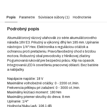
Popis
Parametre
Súvisiace súbory (1)
Hodnotenie
Podrobný popis
Akumulátorový rázový uťahovák zo série akumulátorového
náradia 18V E3. Príručný a výkonný, dlhý len 185 mm. Upínanie
nástrojov 1/4" Hex. Elektronika s reguláciou otáčok a
ochranou proti preťaženiu. Pravo/ľavobežný chod s brzdou
motora. Robustný obal prevodovky z hliníkovej zliatiny.
Pogumovaná rukoväť pre bezpečnú prácu. Klip na opasok.
Integrovaná LED k osvetleniu pracovnej oblasti. Bez batérie
a nabíjačky.
Napájacie napätie: 18 V
Maximálne voľnobežné otáčky: 0 - 2200 ot./min.
Frekvencia príklepu pri zaťažení: 0 - 3000 ot./min.
Maximálny krútiaci moment: 180 Nm
Maximálny priemer skrutky do dreva: 8 mm
Upínanie: 1/4"
Hodnota hluku LwA: 106,1 dB