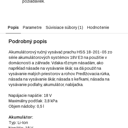
požiadaviek.
Popis
Parametre
Súvisiace súbory (1)
Hodnotenie
Podrobný popis
Akumulátorový ručný vysávač prachu HSS 18-201-05 zo
série akumulátorových systémov 18V E3 na použitie v
domácnosti a záhrade. Vďaka rôznym násadám, ako
napríklad násade na vysávanie škár, sa dá použiť na
vysávanie malých priestorov a rohov. Predlžovacia rúrka,
násada na vysávanie škár, násada s kefkami, násada na
vysávanie podlahy, akumulátor, nabíjačka.
Napájacie napätie: 18 V
Maximálny podtlak: 3,8 kPa
Objem nádoby: 0,5 l
Akumulátor:
Typ: Li-Ion