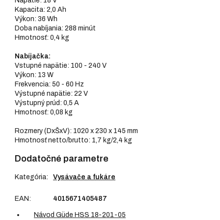
Napätie: 18 V
Kapacita: 2,0 Ah
Výkon: 36 Wh
Doba nabíjania: 288 minút
Hmotnosť: 0,4 kg
Nabíjačka:
Vstupné napätie: 100 - 240 V
Výkon: 13 W
Frekvencia: 50 - 60 Hz
Výstupné napätie: 22 V
Výstupný prúd: 0,5 A
Hmotnosť: 0,08 kg
Rozmery (DxŠxV): 1020 x 230 x 145 mm
Hmotnosť netto/brutto: 1,7 kg/2,4 kg
Dodatočné parametre
Kategória
:
Vysávače a fukáre
EAN
:
4015671405487
Návod Güde HSS 18-201-05