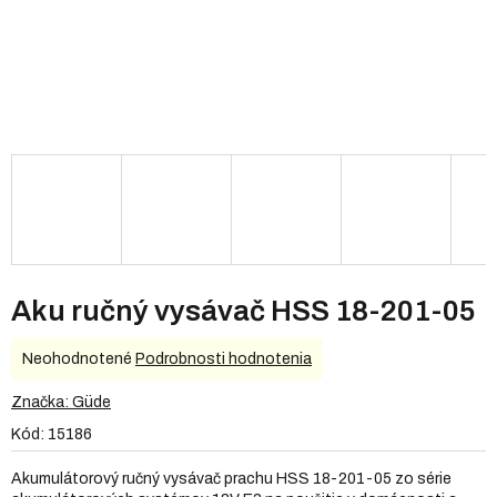
Aku ručný vysávač HSS 18-201-05
Priemerné
Neohodnotené
Podrobnosti hodnotenia
hodnotenie
produktu
Značka:
Güde
je
Kód:
15186
0,0
z
Akumulátorový ručný vysávač prachu HSS 18-201-05 zo série
5