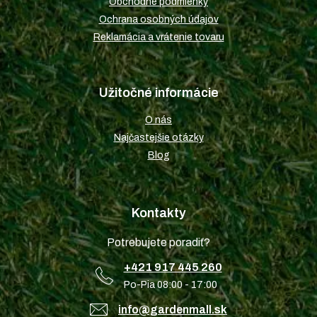
Obchodné podmienky
Ochrana osobných údajov
Reklamácia a vrátenie tovaru
Užitočné informácie
O nás
Najčastejšie otázky
Blog
Kontakty
Potrebujete poradiť?
+421 917 445 260
Po-Pia 08:00 - 17:00
info@gardenmall.sk