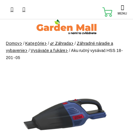
Prejsť
na
NÁKUP
obsah
KOŠÍK
Domov
/
Kategórie
/
🌿 Záhrada
/
Záhradné náradie a
vybavenie
/
Vysávače a fukáre
/
Aku ručný vysávač HSS 18-
201-05