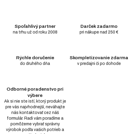
Spoľahlivý partner
Darček zadarmo
na trhu už od roku 2008
pri nákupe nad 250 €
Rýchle doručenie
Skompletizovanie zdarma
do druhého dňa
v predajni či po dohode
Odborné poradenstvo pri
výbere
Ak si nie ste istí, ktorý produkt je
pre vás najvhodnejší, neváhajte
nás kontaktovať cez náš
formulár. Radi vám poradíme a
pomôžeme vybrať správny
výrobok podľa vašich potrieb a