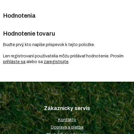
Hodnotenie tovaru
Buďte prvý, kto napíše príspevok k tejto položke.
Len registrovaní používatelia môžu pridávať hodnotenie. Prosím
prihláste sa
alebo sa
zaregistrujte
.
Z
á
p
Zákaznícky servis
ä
t
Kontakty
i
Doprava a platba
e