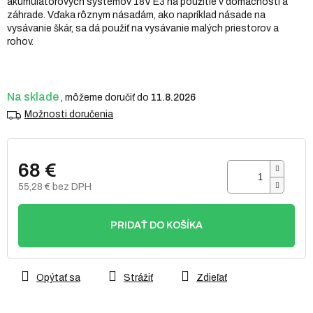
akumulátorových systémov 18V E3 na použitie v domácnosti a
hviezdičiek.
záhrade. Vďaka rôznym násadám, ako napríklad násade na
vysávanie škár, sa dá použiť na vysávanie malých priestorov a
rohov.
Na sklade
11.8.2026
Možnosti doručenia
68 €
55,28 € bez DPH
Jednotková
cena:
PRIDAŤ DO KOŠÍKA
Opýtať sa
Strážiť
Zdieľať