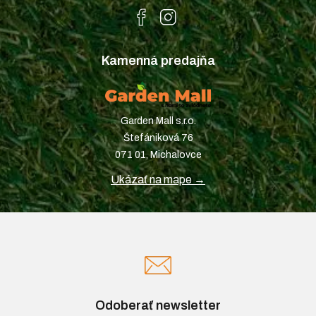
Kamenná predajňa
Garden Mall s.r.o.
Štefániková 76
071 01, Michalovce
Ukázať na mape →
Odoberať newsletter