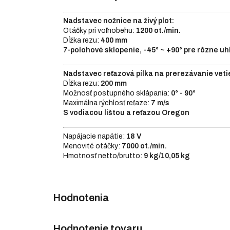
Nadstavec nožnice na živý plot:
Otáčky pri voľnobehu:
1200 ot./min.
Dĺžka rezu:
400 mm
7-polohové sklopenie, -45° ~ +90° pre rôzne uh
Nadstavec reťazová pílka na prerezávanie veti
Dĺžka rezu:
200 mm
Možnosť postupného sklápania:
0° - 90°
Maximálna rýchlosť reťaze:
7 m/s
S vodiacou lištou a reťazou Oregon
Napájacie napätie:
18 V
Menovité otáčky:
7000 ot./min.
Hmotnosť netto/brutto:
9 kg/10,05 kg
Hodnotenie tovaru