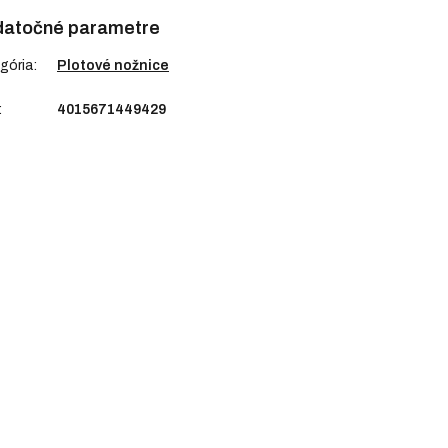
atočné parametre
gória
:
Plotové nožnice
:
4015671449429