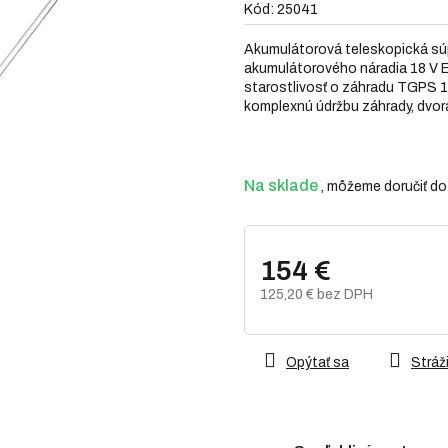
Kód:
25041
0,0
z
Akumulátorová teleskopická súp
5
akumulátorového náradia 18 V 
hviezdičiek.
starostlivosť o záhradu TGPS 1
komplexnú údržbu záhrady, dvora
Na sklade
154 €
125,20 € bez DPH
Jednotková
cena:
Opýtať sa
Stráži