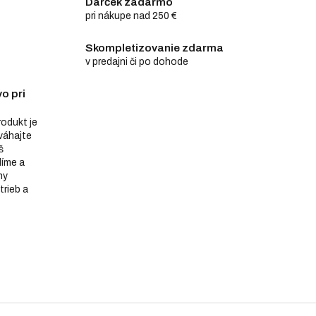
Darček zadarmo
pri nákupe nad 250 €
Skompletizovanie zdarma
v predajni či po dohode
o pri
produkt je
eváhajte
š
díme a
ny
trieb a