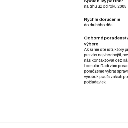
Spoľahlivý partner
na trhu už od roku 2008
Rýchle doručenie
do druhého dňa
Odborné poradenstv
výbere
Ak si nie ste istí, ktorý 
pre vás najvhodnejší, n
nás kontaktovať cez ná
formulár. Radi vám pora
pomôžeme vybrať správ
výrobok podľa vašich po
požiadaviek.