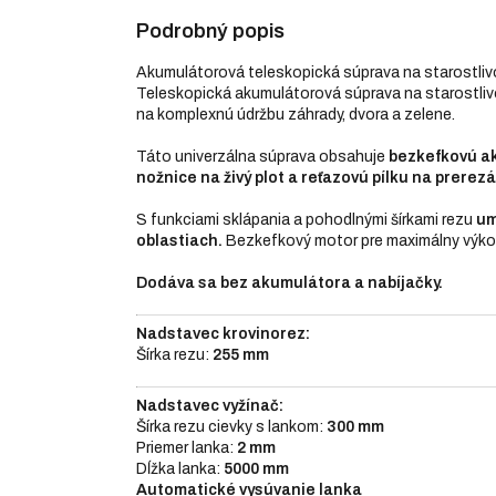
Podrobný popis
Akumulátorová teleskopická súprava na starostliv
Teleskopická akumulátorová súprava na starostliv
na komplexnú údržbu záhrady, dvora a zelene.
Táto univerzálna súprava obsahuje
bezkefkovú ak
nožnice na živý plot a reťazovú pílku na prerezá
S funkciami sklápania a pohodlnými šírkami rezu
um
oblastiach.
Bezkefkový motor pre maximálny výkon
Dodáva sa bez akumulátora a nabíjačky.
Nadstavec krovinorez:
Šírka rezu:
255 mm
Nadstavec vyžínač:
Šírka rezu cievky s lankom:
300 mm
Priemer lanka:
2 mm
Dĺžka lanka:
5000 mm
Automatické vysúvanie lanka