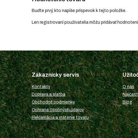
Buďte prvý, kto napíše príspevok k tejto položke.
Len registrovaní používatelia môžu pridávať hodnoten
Z
á
p
Zákaznícky servis
Užito
ä
t
Kontakty
O nás
i
Doprava a platba
Najčast
e
Obchodné podmienky
Blog
Ochrana osobných údajov
Reklamácia a vrátenie tovaru