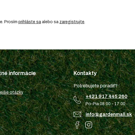
ie. Prosím
prihláste sa
alebo sa
zaregistrujte
.
čné informácie
Kontakty
Potrebujete poradiť?
ejšie otázky
+421 917 445 260
Po-Pia 08:00 - 17:00
info@gardenmall.sk