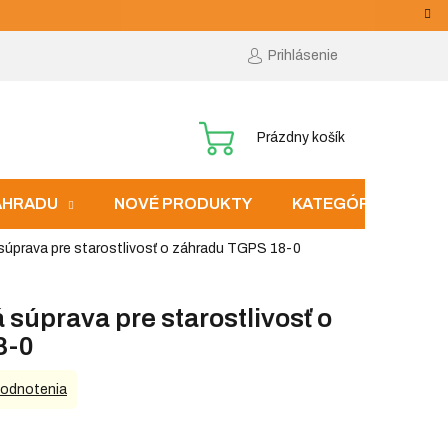
Prihlásenie
NÁKUPNÝ
Prázdny košík
KOŠÍK
ZÁHRADU
NOVÉ PRODUKTY
KATEGÓRIE
súprava pre starostlivosť o záhradu TGPS 18-0
 súprava pre starostlivosť o
8-0
hodnotenia