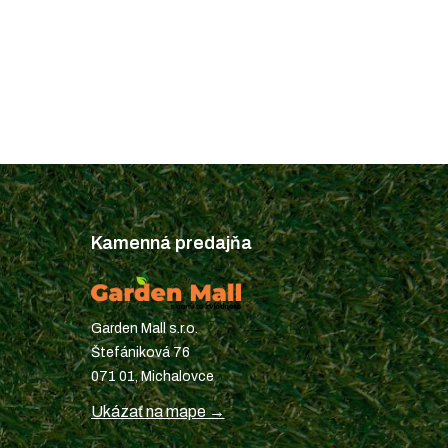
Kamenná predajňa
Garden Mall s.r.o.
Štefániková 76
071 01, Michalovce
Ukázať na mape →