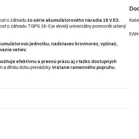
Dod
osť o záhradu
zo série akumulátorového náradia 18 V E3.
Kate
osť o záhradu TGPS 18-0 je skvelý univerzálny pomocník určený
EAN
umulátorovú jednotku, nadstavec krovinorez, vyžínač,
vanie vetiev.
ožňuje efektívnu a presnú prácu aj v ťažko dostupných
 a dlhšiu dobu prevádzky.
Vrátane ramenného popruhu.