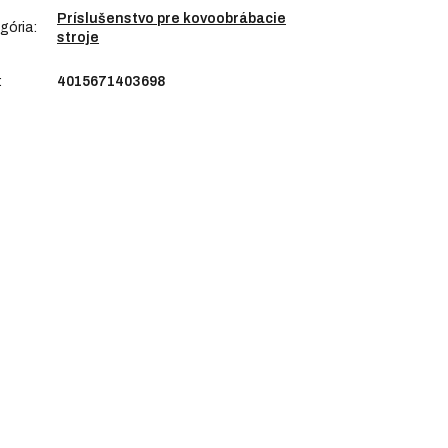
Príslušenstvo pre kovoobrábacie
gória
:
stroje
:
4015671403698