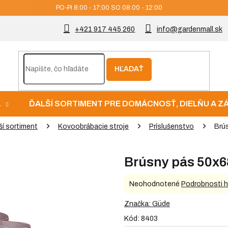
PO-PI 8:00 - 17:00 SO 08:00 - 12:00
+421 917 445 260
info@gardenmall.sk
HĽADAŤ
A
ĎALŠÍ SORTIMENT PRE DOMÁCNOSŤ, DIELŇU A 
ší sortiment
Kovoobrábacie stroje
Príslušenstvo
Brú
Brúsny pás 50x6
Priemerné
Neohodnotené
Podrobnosti 
hodnotenie
produktu
Značka:
Güde
je
Kód:
8403
0,0