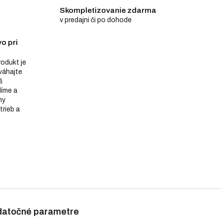
Skompletizovanie zdarma
v predajni či po dohode
o pri
produkt je
eváhajte
š
díme a
ny
trieb a
atočné parametre