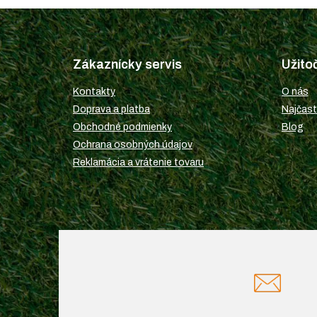
Z
á
p
Zákaznícky servis
Užito
ä
t
Kontakty
O nás
i
Doprava a platba
Najčast
e
Obchodné podmienky
Blog
Ochrana osobných údajov
Reklamácia a vrátenie tovaru