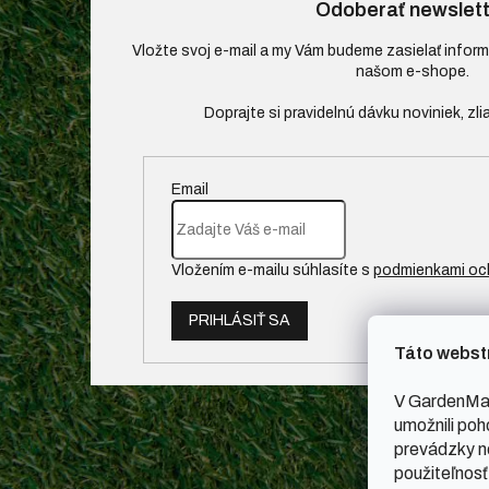
Odoberať newslett
Vložte svoj e-mail a my Vám budeme zasielať infor
našom e-shope.
Email
Vložením e-mailu súhlasíte s
podmienkami oc
PRIHLÁSIŤ SA
Táto webst
V GardenMal
umožnili poh
prevádzky ne
použiteľnosť