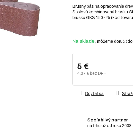
z
Brúsny pás na opracovanie dreva
5
Stolovú kombinovanú brúsku GD
hviezdičiek.
brúsku GKS 150-25 (kód tovaru: 
Na sklade
5 €
4,07 € bez DPH
Jednotková
cena:
Opýtať sa
Stráži
Spoľahlivý partner
na trhu už od roku 2008