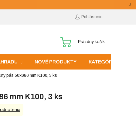
Prihlásenie
NÁKUPNÝ
Prázdny košík
KOŠÍK
ZÁHRADU
NOVÉ PRODUKTY
KATEGÓRIE
sny pás 50x686 mm K100, 3 ks
86 mm K100, 3 ks
hodnotenia