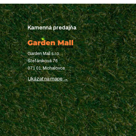
Kamenná predajňa
Garden Mall s.r.o.
Štefániková 76
071 01, Michalovce
Ukázať na mape →