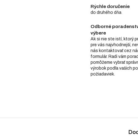
Rýchle doručenie
do druhého dňa
Odborné poradenstv
výbere
Ak si nie ste istí, ktorý 
pre vás najvhodnejší, n
nás kontaktovať cez ná
formulár. Radi vám pora
pomôžeme vybrať správ
výrobok podľa vašich po
požiadaviek.
Dod