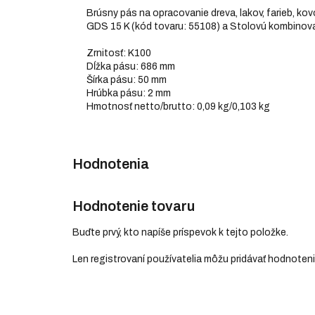
Brúsny pás na opracovanie dreva, lakov, farieb, k
GDS 15 K (kód tovaru: 55108) a Stolovú kombinova
Zrnitosť: K100
Dĺžka pásu: 686 mm
Šírka pásu: 50 mm
Hrúbka pásu: 2 mm
Hmotnosť netto/brutto: 0,09 kg/0,103 kg
Hodnotenie tovaru
Buďte prvý, kto napíše príspevok k tejto položke.
Len registrovaní používatelia môžu pridávať hodnoten