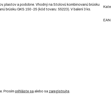
ovov, plastov a podobne. Vhodný na Stolovú kombinovanú brúsku
Kate
nú brúsku GKS 150-25 (kód tovaru: 55223). V balení 3 ks.
EAN
ie. Prosím
prihláste sa
alebo sa
zaregistrujte
.