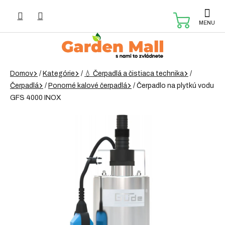
Prejsť
na
NÁKUP
obsah
KOŠÍK
Domov
/
Kategórie
/
💧 Čerpadlá a čistiaca technika
/
Čerpadlá
/
Ponorné kalové čerpadlá
/
Čerpadlo na plytkú vodu
GFS 4000 INOX