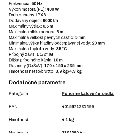
Frekvencia:
50 Hz
Výkon motora (P1):
400 W
Druh ochrany:
IPX8
Dodávaný objem:
9000 l/h
Maximálny výtlak:
6,5 m
Maximálna hĺbka ponoru:
5 m
Maximálna veľkosť pevných častíc:
5 mm
Minimálna výška hladiny odčerpávanej vody:
20 mm
Maximálna teplota vody:
35 °C
Prípojný závit:
1 1/2" IG
Dĺžka prípojného kábla:
10 m
Rozmery (DxŠxV):
170 x 150 x 235 mm
Hmotnosť netto/brutto:
3,9 kg/4,3 kg
Dodatočné parametre
Kategória
:
Ponorné kalové čerpadlá
EAN
:
4015671231499
Hmotnosť
:
4,1 kg
Napájanie
:
230 V/50 Hz