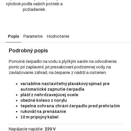
výrobok podľa vašich potrieb a
požiadaviek.
Popis
Parametre
Hodnotenie
Podrobný popis
Ponorné čerpadlo na vodu s plytkým saním na odvodnenie
pivníc pri zaplavení, pri presakovaní podzemnej vody, na
zavlažovanie záhrad, na čerpanie z nádrží a cisterien.
variabilne nastaviteľný plavákový spínač pre
automatické zapnutie čerpadla
plášť z nehrdzavejúcej ocele
obežné koleso z norylu
tepelná ochrana chráni čerpadlo pred prehriatím
rukoväť na prenášanie
10 m prípojný kábel
Napájacie napätie:
230 V