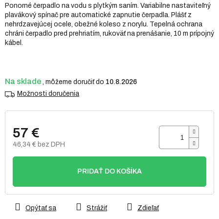
Ponorné čerpadlo na vodu s plytkým saním. Variabilne nastaviteľný
5
plavákový spínač pre automatické zapnutie čerpadla. Plášť z
hviezdičiek.
nehrdzavejúcej ocele, obežné koleso z norylu. Tepelná ochrana
chráni čerpadlo pred prehriatím, rukoväť na prenášanie, 10 m prípojný
kábel.
Na sklade
10.8.2026
Možnosti doručenia
57 €
46,34 € bez DPH
Jednotková
cena:
PRIDAŤ DO KOŠÍKA
Opýtať sa
Strážiť
Zdieľať