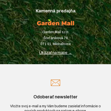
Kamenná predajňa
Garden Mall s.r.o.
Štefániková 76
071 01, Michalovce
Ukázať na mape →
Odoberať newsletter
Vložte svoj e-mail a my Vám budeme zasielať informácie o
nových produktoch na našom e-shope.