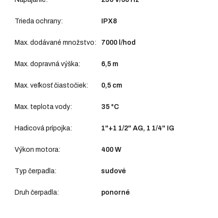
Trieda ochrany
:
IPX8
Max. dodávané množstvo
:
7000 l/hod
Max. dopravná výška
:
6,5 m
Max. veľkosť čiastočiek
:
0,5 cm
Max. teplota vody
:
35 °C
Hadicová prípojka
:
1"+1 1/2" AG, 1 1/4" IG
Výkon motora
:
400 W
Typ čerpadla
:
sudové
Druh čerpadla
:
ponorné