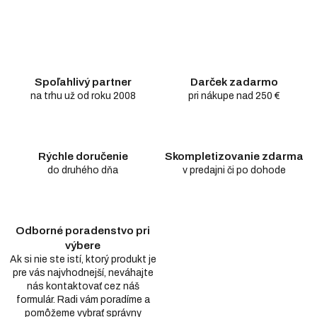
Spoľahlivý partner
Darček zadarmo
na trhu už od roku 2008
pri nákupe nad 250 €
Rýchle doručenie
Skompletizovanie zdarma
do druhého dňa
v predajni či po dohode
Odborné poradenstvo pri
výbere
Ak si nie ste istí, ktorý produkt je
pre vás najvhodnejší, neváhajte
nás kontaktovať cez náš
formulár. Radi vám poradíme a
pomôžeme vybrať správny