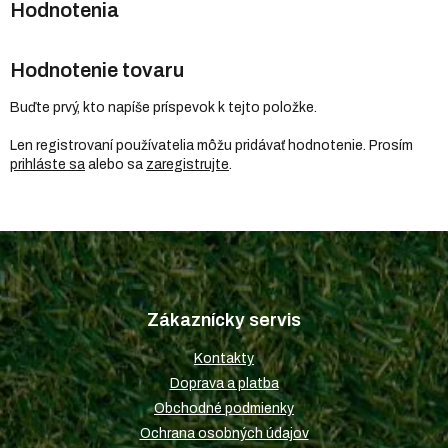
Hodnotenie tovaru
Buďte prvý, kto napíše príspevok k tejto položke.
Len registrovaní používatelia môžu pridávať hodnotenie. Prosím
prihláste sa
alebo sa
zaregistrujte
.
Z
á
p
Zákaznícky servis
ä
t
Kontakty
i
Doprava a platba
e
Obchodné podmienky
Ochrana osobných údajov