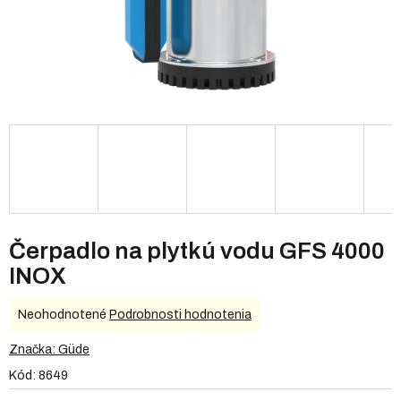
Čerpadlo na plytkú vodu GFS 4000
INOX
Priemerné
Neohodnotené
Podrobnosti hodnotenia
hodnotenie
produktu
Značka:
Güde
je
Kód:
8649
0,0
z