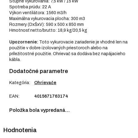
Stupne vykurovania: 7,5 kW / 15 kW
Spotreba prúdu: 22 A
Výkon ventilátora: 1560 m3/h
Maximálna vykurovacia plocha: 300 m3
Rozmery (DxŠxV): 590 x 500 x 850 mm
Hmotnosť netto/brutto: 18,9 kg/20,5 kg
Upozornenie:
Toto vykurovacie zariadenie je vhodné len na
použitie v dobre izolovaných priestoroch alebo na
príležitostné použitie. Ohrievač sa dodáva bez napájacieho
kábla.
Dodatočné parametre
Kategória
:
Ohrievače
EAN
:
4015671763174
Položka bola vypredaná…