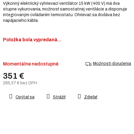
Výkonný elektrický vyhrievací ventilátor 15 kW (400 V) má dva
5
stupne vykurovania, možnosť samostatnej ventilácie a disponuje
hviezdičiek.
integrovaným ovládaním termostatu. Ohrievač sa dodáva bez
napájacieho kábla.
Položka bola vypredaná…
Momentálne nedostupné
Možnosti doručenia
351 €
285,37 € bez DPH
Jednotková
cena:
Opýtať sa
Strážiť
Zdieľať