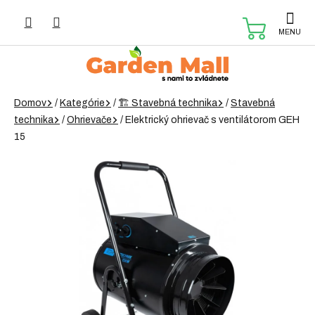
Prejsť
na
NÁKUP
obsah
KOŠÍK
Domov
/
Kategórie
/
🏗️ Stavebná technika
/
Stavebná
technika
/
Ohrievače
/
Elektrický ohrievač s ventilátorom GEH
15