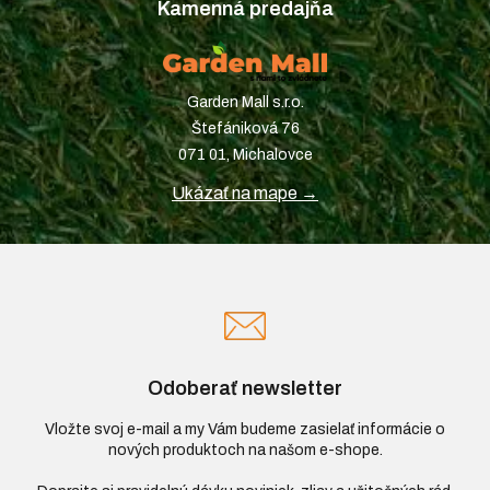
Kamenná predajňa
Garden Mall s.r.o.
Štefániková 76
071 01, Michalovce
Ukázať na mape →
Odoberať newsletter
Vložte svoj e-mail a my Vám budeme zasielať informácie o
nových produktoch na našom e-shope.