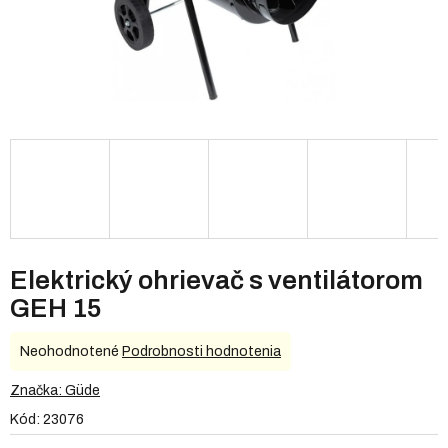
Elektrický ohrievač s ventilátorom
GEH 15
Priemerné
Neohodnotené
Podrobnosti hodnotenia
hodnotenie
produktu
Značka:
Güde
je
Kód:
23076
0,0
z