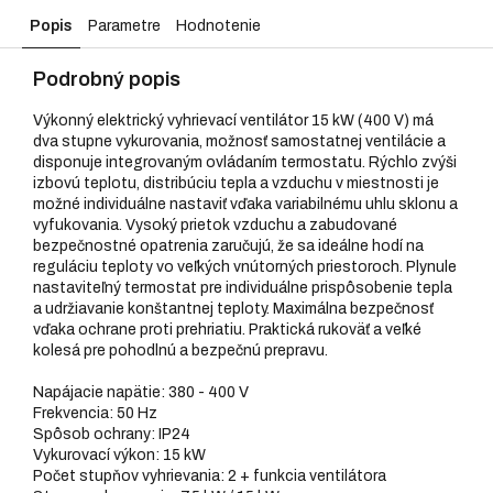
Popis
Parametre
Hodnotenie
Podrobný popis
Výkonný elektrický vyhrievací ventilátor 15 kW (400 V) má
dva stupne vykurovania, možnosť samostatnej ventilácie a
disponuje integrovaným ovládaním termostatu. Rýchlo zvýši
izbovú teplotu, distribúciu tepla a vzduchu v miestnosti je
možné individuálne nastaviť vďaka variabilnému uhlu sklonu a
vyfukovania. Vysoký prietok vzduchu a zabudované
bezpečnostné opatrenia zaručujú, že sa ideálne hodí na
reguláciu teploty vo veľkých vnútorných priestoroch. Plynule
nastaviteľný termostat pre individuálne prispôsobenie tepla
a udržiavanie konštantnej teploty. Maximálna bezpečnosť
vďaka ochrane proti prehriatiu. Praktická rukoväť a veľké
kolesá pre pohodlnú a bezpečnú prepravu.
Napájacie napätie: 380 - 400 V
Frekvencia: 50 Hz
Spôsob ochrany: IP24
Vykurovací výkon: 15 kW
Počet stupňov vyhrievania: 2 + funkcia ventilátora