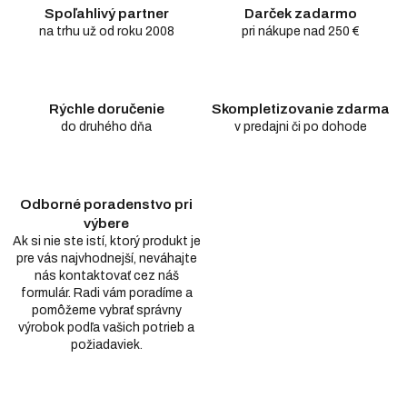
Spoľahlivý partner
Darček zadarmo
na trhu už od roku 2008
pri nákupe nad 250 €
Rýchle doručenie
Skompletizovanie zdarma
do druhého dňa
v predajni či po dohode
Odborné poradenstvo pri
výbere
Ak si nie ste istí, ktorý produkt je
pre vás najvhodnejší, neváhajte
nás kontaktovať cez náš
formulár. Radi vám poradíme a
pomôžeme vybrať správny
výrobok podľa vašich potrieb a
požiadaviek.