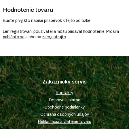
Hodnotenie tovaru
Buďte prvý, kto napíše príspevok k tejto položke.
Len registrovaní používatelia môžu pridávať hodnotenie. Prosím
prihláste sa
alebo sa
zaregistrujte
.
Z
á
p
Zákaznícky servis
ä
t
Kontakty
i
Doprava a platba
e
Obchodné podmienky
Ochrana osobných údajov
Reklamácia a vrátenie tovaru