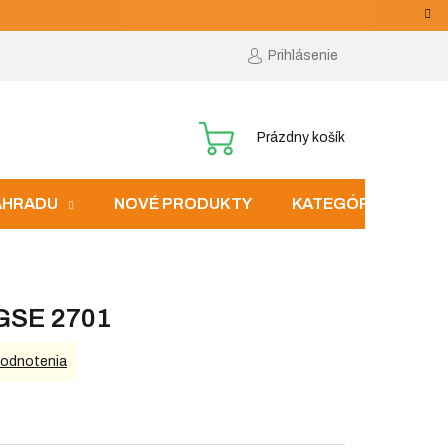
Prihlásenie
NÁKUPNÝ
Prázdny košík
KOŠÍK
ZÁHRADU
NOVÉ PRODUKTY
KATEGÓRIE
 GSE 2701
hodnotenia