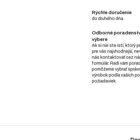
Rýchle doručenie
do druhého dňa
Odborné poradenstv
výbere
Ak si nie ste istí, ktorý 
pre vás najvhodnejší, n
nás kontaktovať cez ná
formulár. Radi vám pora
pomôžeme vybrať správ
výrobok podľa vašich po
požiadaviek.