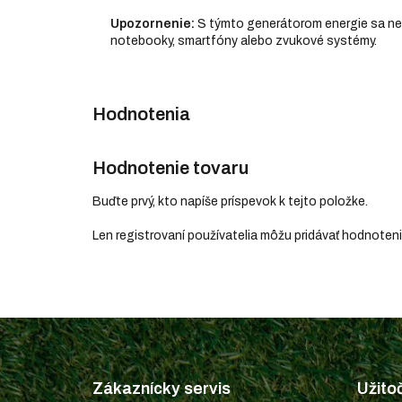
Upozornenie:
S týmto generátorom energie sa nes
notebooky, smartfóny alebo zvukové systémy.
Hodnotenie tovaru
Buďte prvý, kto napíše príspevok k tejto položke.
Len registrovaní používatelia môžu pridávať hodnoten
Z
á
p
Zákaznícky servis
Užito