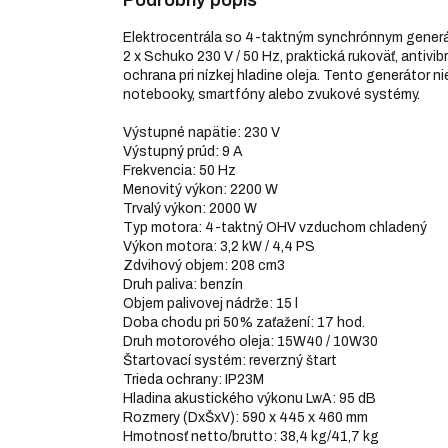
Podrobný popis
Elektrocentrála so 4-taktným synchrónnym generát
2 x Schuko 230 V / 50 Hz, praktická rukoväť, antivib
ochrana pri nízkej hladine oleja. Tento generátor ni
notebooky, smartfóny alebo zvukové systémy.
Výstupné napätie: 230 V
Výstupný prúd: 9 A
Frekvencia: 50 Hz
Menovitý výkon: 2200 W
Trvalý výkon: 2000 W
Typ motora: 4-taktný OHV vzduchom chladený
Výkon motora: 3,2 kW / 4,4 PS
Zdvihový objem: 208 cm3
Druh paliva: benzín
Objem palivovej nádrže: 15 l
Doba chodu pri 50% zaťažení: 17 hod.
Druh motorového oleja: 15W40 / 10W30
Štartovací systém: reverzný štart
Trieda ochrany: IP23M
Hladina akustického výkonu LwA: 95 dB
Rozmery (DxŠxV): 590 x 445 x 460 mm
Hmotnosť netto/brutto: 38,4 kg/41,7 kg