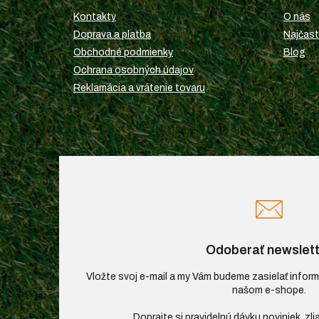
ä
t
Kontakty
O nás
i
Doprava a platba
Najčast
e
Obchodné podmienky
Blog
Ochrana osobných údajov
Reklamácia a vrátenie tovaru
Odoberať newslett
Vložte svoj e-mail a my Vám budeme zasielať infor
našom e-shope.