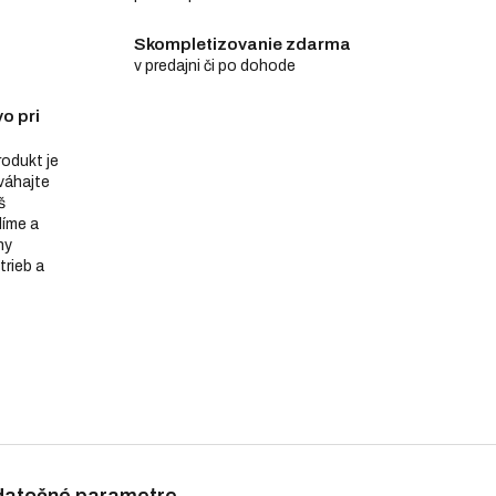
Skompletizovanie zdarma
v predajni či po dohode
o pri
produkt je
eváhajte
š
díme a
ny
trieb a