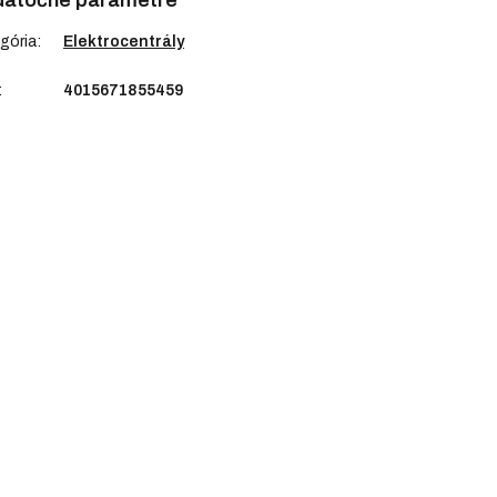
atočné parametre
gória
:
Elektrocentrály
:
4015671855459