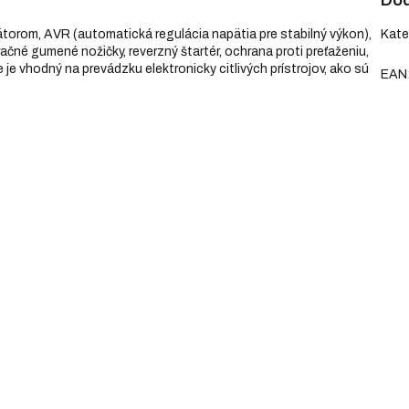
Dod
orom, AVR (automatická regulácia napätia pre stabilný výkon),
Kate
račné gumené nožičky, reverzný štartér, ochrana proti preťaženiu,
e je vhodný na prevádzku elektronicky citlivých prístrojov, ako sú
EAN