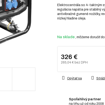
z
Elektrocentrála so 4-taktným 
5
regulácia napätia pre stabilný v
hviezdičiek.
antivibračné gumené nožičky, rev
nízkej hladine oleja.
Na sklade
326 €
265,04 € bez DPH
Jednotková
cena:
Opýtať sa
Stráži
Spoľahlivý partner
na trhu už od roku 2008