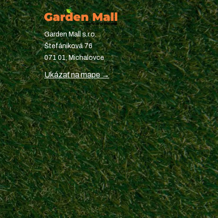
Garden Mall s.r.o.
Štefániková 76
071 01, Michalovce
Ukázať na mape →