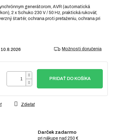
synchrónnym generátorom, AVR (automatická
ýkon), 2 x Schuko 230 V / 50 Hz, praktická rukoväť,
erzný štartér, ochrana proti preťaženiu, ochrana pri
Možnosti doručenia
10.8.2026
PRIDAŤ DO KOŠÍKA
ť
Zdieľať
Darček zadarmo
pri nákupe nad 250 €