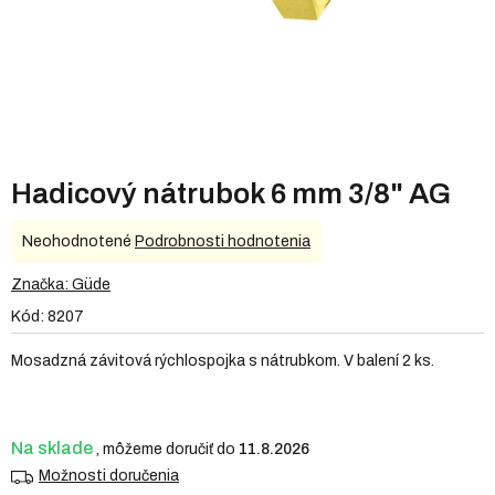
Hadicový nátrubok 6 mm 3/8" AG
Priemerné
Neohodnotené
Podrobnosti hodnotenia
hodnotenie
produktu
Značka:
Güde
je
Kód:
8207
0,0
z
Mosadzná závitová rýchlospojka s nátrubkom. V balení 2 ks.
5
hviezdičiek.
Na sklade
11.8.2026
Možnosti doručenia