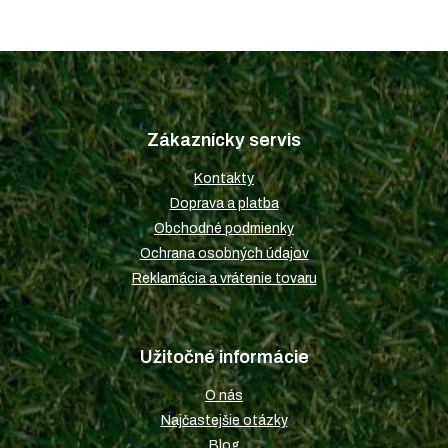
Z
á
p
Zákaznícky servis
ä
t
Kontakty
i
Doprava a platba
e
Obchodné podmienky
Ochrana osobných údajov
Reklamácia a vrátenie tovaru
Užitočné informácie
O nás
Najčastejšie otázky
Blog