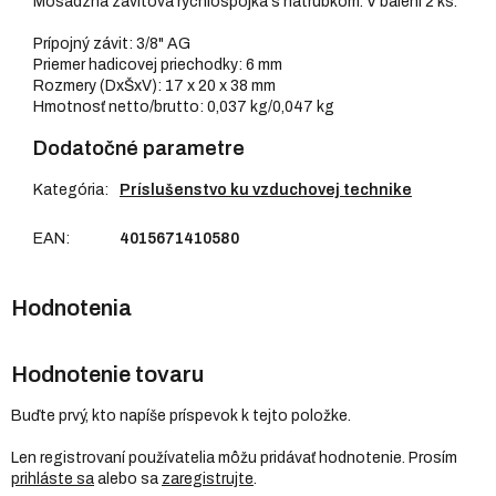
Mosadzná závitová rýchlospojka s nátrubkom. V balení 2 ks.
Prípojný závit: 3/8" AG
Priemer hadicovej priechodky: 6 mm
Rozmery (DxŠxV): 17 x 20 x 38 mm
Hmotnosť netto/brutto: 0,037 kg/0,047 kg
Dodatočné parametre
Kategória
:
Príslušenstvo ku vzduchovej technike
EAN
:
4015671410580
Hodnotenie tovaru
Buďte prvý, kto napíše príspevok k tejto položke.
Len registrovaní používatelia môžu pridávať hodnotenie. Prosím
prihláste sa
alebo sa
zaregistrujte
.