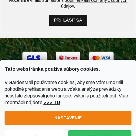
Vložením e-mailu súhlasíte s
podmienkami ochrany osobných
údajov
.
PRIHLÁSIŤ SA
Táto webstránka používa súbory cookies.
V GardenMall používame cookies, aby sme Vám umožnili
pohodlné prehliadanie webu a vďaka analýze prevádzky
neustále zlepšovali jeho funkcie, výkon a použiteľnosť. Viac
informácií nájdete
>>> TU
.
Vytvoril Shoptet
|
Upravil Balkys
NASTAVENIE
Copyright 2026
GardenMall.sk
. Všetky práva vyhradené.