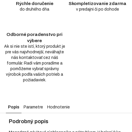
Rýchle doručenie
Skompletizovanie zdarma
do druhého dňa
v predajni či po dohode
Odborné poradenstvo pri
výbere
Ak si nie ste istí, ktorý produkt je
pre vás najvhodnejší, neváhajte
nás kontaktovať cez náš
formulár. Radi vám poradíme a
pomôžeme vybrať správny
výrobok podľa vašich potrieb a
požiadaviek.
Popis
Parametre
Hodnotenie
Podrobný popis