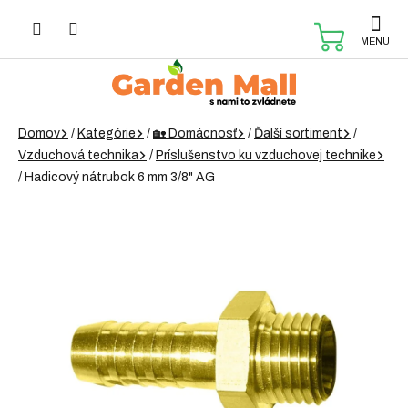
Prejsť
na
NÁKUP
obsah
KOŠÍK
Domov
/
Kategórie
/
🏡 Domácnosť
/
Ďalší sortiment
/
Vzduchová technika
/
Príslušenstvo ku vzduchovej technike
/
Hadicový nátrubok 6 mm 3/8" AG