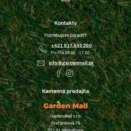
Kontakty
Potrebujete poradiť?
+421 917 445 260
Po-Pia 08:00 - 17:00
info@gardenmall.sk
Kamenná predajňa
Garden Mall s.r.o.
Štefániková 76
071 01, Michalovce