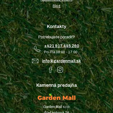
Blog
Kontakty
Potrebujete poradiť?
+421 917 445 260
Po-Pia 08:00 - 17:00
info@gardenmall.sk
Kamenná predajňa
Garden Mall s.r.o.
Štefániková 76