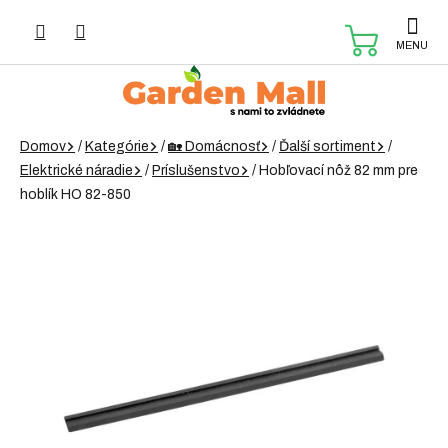
Prejsť
na
NÁKUP
obsah
KOŠÍK
Domov
/
Kategórie
/
🏡 Domácnosť
/
Ďalší sortiment
/
Elektrické náradie
/
Príslušenstvo
/
Hobľovací nôž 82 mm pre
hoblík HO 82-850