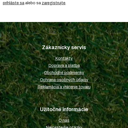
prihláste sa
alebo sa
zaregistrujte
.
Z
á
p
Zákaznícky servis
ä
t
Kontakty
i
Doprava a platba
e
Obchodné podmienky
Ochrana osobných údajov
Reklamácia a vrátenie tovaru
Užitočné informácie
O nás
Najčastejšie otázky