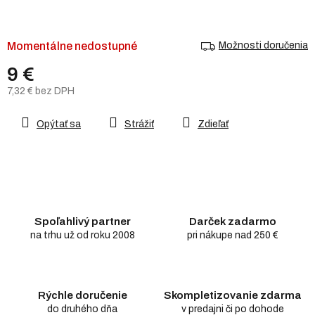
Momentálne nedostupné
Možnosti doručenia
9 €
7,32 € bez DPH
Jednotková
cena:
Opýtať sa
Strážiť
Zdieľať
Spoľahlivý partner
Darček zadarmo
na trhu už od roku 2008
pri nákupe nad 250 €
Rýchle doručenie
Skompletizovanie zdarma
do druhého dňa
v predajni či po dohode