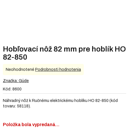
Hobľovací nôž 82 mm pre hoblík HO
82-850
Priemerné
Neohodnotené
Podrobnosti hodnotenia
hodnotenie
produktu
Značka:
Güde
je
Kód:
8600
0,0
z
Náhradný nôž k Ručnému elektrickému hoblíku HO 82-850 (kód
5
tovaru: 58118).
hviezdičiek.
Položka bola vypredaná…