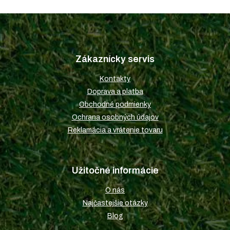
Z
á
p
Zákaznícky servis
ä
t
Kontakty
i
Doprava a platba
e
Obchodné podmienky
Ochrana osobných údajov
Reklamácia a vrátenie tovaru
Užitočné informácie
O nás
Najčastejšie otázky
Blog