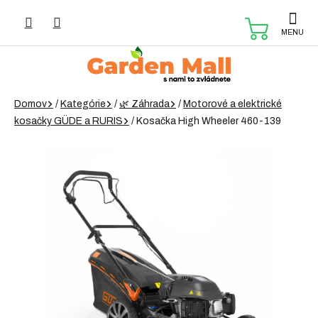
Prejsť
na
NÁKUP
obsah
KOŠÍK
Domov
/
Kategórie
/
🌿 Záhrada
/
Motorové a elektrické
kosačky GÜDE a RURIS
/
Kosačka High Wheeler 460-139