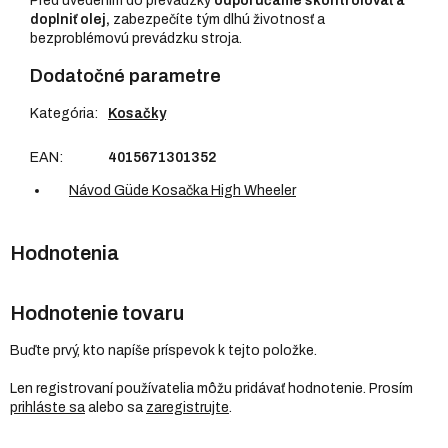
Pred uvedením do prevádzky
odporúčame skontrolovať a
doplniť olej,
zabezpečíte tým dlhú životnosť a
bezproblémovú prevádzku stroja.
Dodatočné parametre
Kategória
:
Kosačky
EAN
:
4015671301352
Návod Güde Kosačka High Wheeler
Hodnotenie tovaru
Buďte prvý, kto napíše príspevok k tejto položke.
Len registrovaní používatelia môžu pridávať hodnotenie. Prosím
prihláste sa
alebo sa
zaregistrujte
.