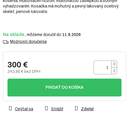
kosenia, mulčovacím nožom, mulčovacou záslepkou a bočným
vyhadzovaním. Kosačka má mohutný a pevný lakovaný oceľový
skelet, penové rukoväte.
Na sklade
11.8.2026
Možnosti doručenia
300 €
243,90 € bez DPH
Jednotková
cena:
PRIDAŤ DO KOŠÍKA
Opýtať sa
Strážiť
Zdieľať