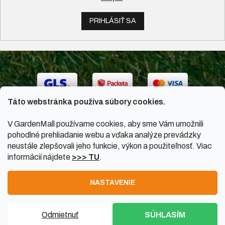
PRIHLÁSIŤ SA
Táto webstránka používa súbory cookies.
V GardenMall používame cookies, aby sme Vám umožnili
pohodlné prehliadanie webu a vďaka analýze prevádzky
neustále zlepšovali jeho funkcie, výkon a použiteľnosť. Viac
informácií nájdete
>>> TU
.
Vytvoril Shoptet
|
Upravil Balkys
NASTAVENIE
Copyright 2026
GardenMall.sk
. Všetky práva vyhradené.
Odmietnuť
SÚHLASÍM
Upraviť nastavenie cookies