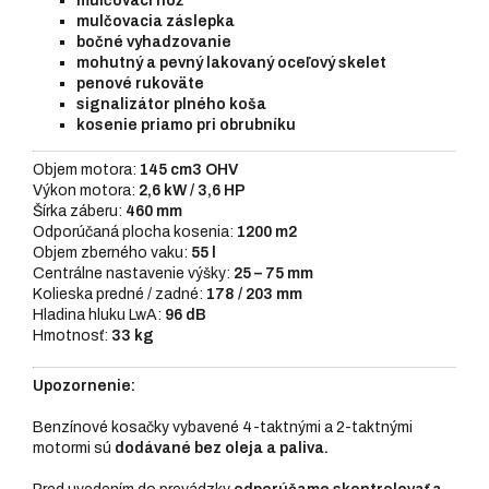
mulčovací nôž
mulčovacia záslepka
bočné vyhadzovanie
mohutný a pevný lakovaný oceľový skelet
penové rukoväte
signalizátor plného koša
kosenie priamo pri obrubníku
Objem motora:
145 cm3 OHV
Výkon motora:
2,6 kW / 3,6 HP
Šírka záberu:
460 mm
Odporúčaná plocha kosenia:
1200 m2
Objem zberného vaku:
55 l
Centrálne nastavenie výšky:
25 – 75 mm
Kolieska predné / zadné:
178 / 203 mm
Hladina hluku LwA:
96 dB
Hmotnosť:
33 kg
Upozornenie:
Benzínové kosačky vybavené 4-taktnými a 2-taktnými
motormi sú
dodávané bez oleja a paliva.