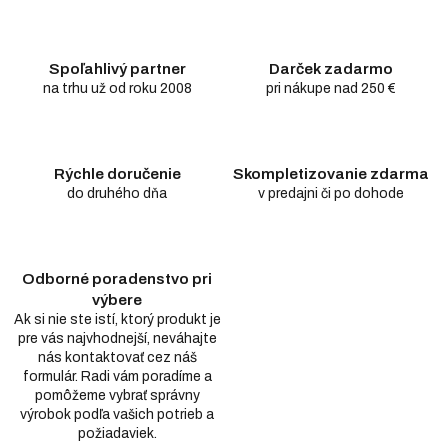
Spoľahlivý partner
Darček zadarmo
na trhu už od roku 2008
pri nákupe nad 250 €
Rýchle doručenie
Skompletizovanie zdarma
do druhého dňa
v predajni či po dohode
Odborné poradenstvo pri
výbere
Ak si nie ste istí, ktorý produkt je
pre vás najvhodnejší, neváhajte
nás kontaktovať cez náš
formulár. Radi vám poradíme a
pomôžeme vybrať správny
výrobok podľa vašich potrieb a
požiadaviek.