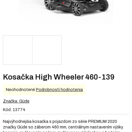
Kosačka High Wheeler 460-139
Priemerné
Neohodnotené
Podrobnosti hodnotenia
hodnotenie
produktu
Značka:
Güde
je
Kód:
13774
0,0
z
Najvýhodnejšia kosačka s pojazdom zo série PREMIUM 2020
5
značky Güde so záberom 460 mm, centrálnym nastavením výšky
hviezdičiek.