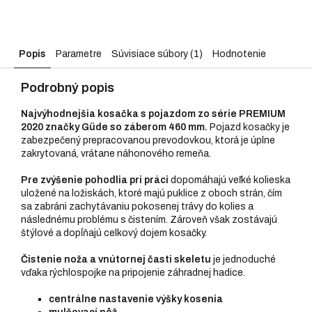
Popis
Parametre
Súvisiace súbory (1)
Hodnotenie
Podrobný popis
Najvýhodnejšia kosačka s pojazdom zo série PREMIUM
2020 značky Güde so záberom 460 mm.
Pojazd kosačky je
zabezpečený prepracovanou prevodovkou, ktorá je úplne
zakrytovaná, vrátane náhonového remeňa.
Pre zvýšenie pohodlia pri práci
dopomáhajú veľké kolieska
uložené na ložiskách, ktoré majú puklice z oboch strán, čím
sa zabráni zachytávaniu pokosenej trávy do kolies a
následnému problému s čistením. Zároveň však zostávajú
štýlové a dopĺňajú celkový dojem kosačky.
Čistenie noža a vnútornej časti skeletu
je jednoduché
vďaka rýchlospojke na pripojenie záhradnej hadice.
centrálne nastavenie výšky kosenia