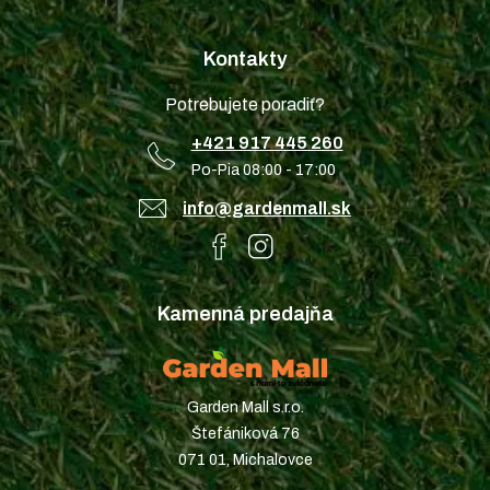
Kontakty
Potrebujete poradiť?
+421 917 445 260
Po-Pia 08:00 - 17:00
info@gardenmall.sk
Kamenná predajňa
Garden Mall s.r.o.
Štefániková 76
071 01, Michalovce