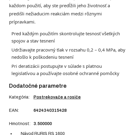
každom použití, aby ste predĺžili jeho životnosť a
predišli nežiaducim reakciám medzi rôznymi
prípravkami.
Pred každým použitím skontrolujte tesnosť všetkých
spojov a stav tesnení
Udržiavajte pracovný tlak v rozsahu 0,2 – 0,4 MPa, aby
nedošlo k poškodeniu tesnení
Pri deratizácii postupujte v súlade s platnou
legislatívou a používajte osobné ochranné pomôcky
Dodatočné parametre
Kategória
:
Postrekovače a rosiče
EAN
:
6424340315428
Hmotnost
:
3.500000
Návod RURIS RS 1600