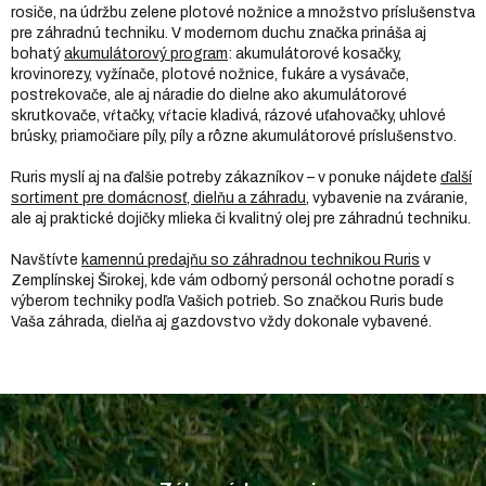
rosiče, na údržbu zelene plotové nožnice a množstvo príslušenstva
pre záhradnú techniku. V modernom duchu značka prináša aj
bohatý
akumulátorový program
: akumulátorové kosačky,
krovinorezy, vyžínače, plotové nožnice, fukáre a vysávače,
postrekovače, ale aj náradie do dielne ako akumulátorové
skrutkovače, vŕtačky, vŕtacie kladivá, rázové uťahovačky, uhlové
brúsky, priamočiare píly, píly a rôzne akumulátorové príslušenstvo.
Ruris myslí aj na ďalšie potreby zákazníkov – v ponuke nájdete
ďalší
sortiment pre domácnosť, dielňu a záhradu
, vybavenie na zváranie,
ale aj praktické dojičky mlieka či kvalitný olej pre záhradnú techniku.
Navštívte
kamennú predajňu so záhradnou technikou Ruris
v
Zemplínskej Širokej, kde vám odborný personál ochotne poradí s
výberom techniky podľa Vašich potrieb. So značkou Ruris bude
Vaša záhrada, dielňa aj gazdovstvo vždy dokonale vybavené.
Z
á
p