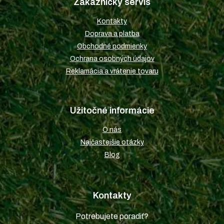
Zákaznícky servis
ä
t
Kontakty
i
Doprava a platba
e
Obchodné podmienky
Ochrana osobných údajov
Reklamácia a vrátenie tovaru
Užitočné informácie
O nás
Najčastejšie otázky
Blog
Kontakty
Potrebujete poradiť?