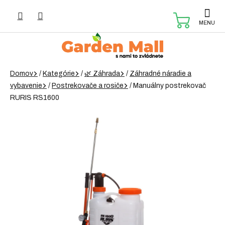
Prejsť
na
NÁKUP
obsah
KOŠÍK
Domov
/
Kategórie
/
🌿 Záhrada
/
Záhradné náradie a
vybavenie
/
Postrekovače a rosiče
/
Manuálny postrekovač
RURIS RS1600