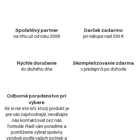
Spoľahlivý partner
Darček zadarmo
na trhu už od roku 2008
pri nákupe nad 250 €
Rýchle doručenie
Skompletizovanie zdarma
do druhého dňa
v predajni či po dohode
Odborné poradenstvo pri
výbere
Ak si nie ste istí, ktorý produkt je
pre vás najvhodnejší, neváhajte
nás kontaktovať cez náš
formulár. Radi vám poradíme a
pomôžeme vybrať správny
výrobok podľa vašich potrieb a