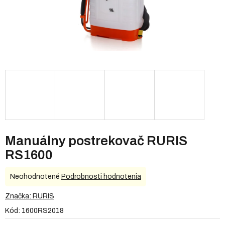
Manuálny postrekovač RURIS
RS1600
Priemerné
Neohodnotené
Podrobnosti hodnotenia
hodnotenie
produktu
Značka:
RURIS
je
Kód:
1600RS2018
0,0
z