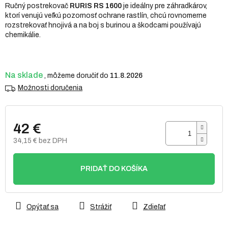
Ručný postrekovač
RURIS RS 1600
je ideálny pre záhradkárov,
5
ktorí venujú veľkú pozornosť ochrane rastlín, chcú rovnomerne
hviezdičiek.
rozstrekovať hnojivá a na boj s burinou a škodcami používajú
chemikálie.
Na sklade
11.8.2026
Možnosti doručenia
42 €
34,15 € bez DPH
Jednotková
cena:
PRIDAŤ DO KOŠÍKA
Opýtať sa
Strážiť
Zdieľať