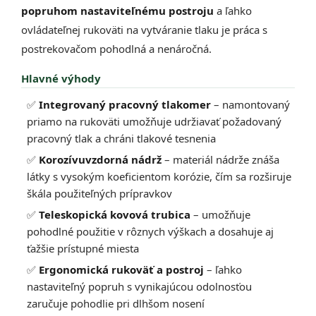
popruhom nastaviteľnému postroju
a ľahko
ovládateľnej rukoväti na vytváranie tlaku je práca s
postrekovačom pohodlná a nenáročná.
Hlavné výhody
✅
Integrovaný pracovný tlakomer
– namontovaný
priamo na rukoväti umožňuje udržiavať požadovaný
pracovný tlak a chráni tlakové tesnenia
✅
Korozívuvzdorná nádrž
– materiál nádrže znáša
látky s vysokým koeficientom korózie, čím sa rozširuje
škála použiteľných prípravkov
✅
Teleskopická kovová trubica
– umožňuje
pohodlné použitie v rôznych výškach a dosahuje aj
ťažšie prístupné miesta
✅
Ergonomická rukoväť a postroj
– ľahko
nastaviteľný popruh s vynikajúcou odolnosťou
zaručuje pohodlie pri dlhšom nosení