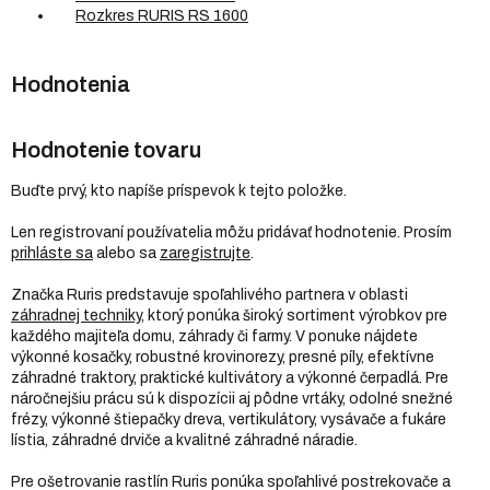
Rozkres RURIS RS 1600
Hodnotenie tovaru
Buďte prvý, kto napíše príspevok k tejto položke.
Len registrovaní používatelia môžu pridávať hodnotenie. Prosím
prihláste sa
alebo sa
zaregistrujte
.
Značka Ruris predstavuje spoľahlivého partnera v oblasti
záhradnej techniky
, ktorý ponúka široký sortiment výrobkov pre
každého majiteľa domu, záhrady či farmy. V ponuke nájdete
výkonné kosačky, robustné krovinorezy, presné píly, efektívne
záhradné traktory, praktické kultivátory a výkonné čerpadlá. Pre
náročnejšiu prácu sú k dispozícii aj pôdne vrtáky, odolné snežné
frézy, výkonné štiepačky dreva, vertikulátory, vysávače a fukáre
lístia, záhradné drviče a kvalitné záhradné náradie.
Pre ošetrovanie rastlín Ruris ponúka spoľahlivé postrekovače a