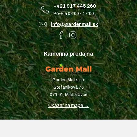
+421 917 445 260
Po-Pia 08:00 - 17:00
info@gardenmall.sk
Kamenná predajňa
Garden Mall s.r.o.
Štefániková 76
071 01, Michalovce
Ukázať na mape →