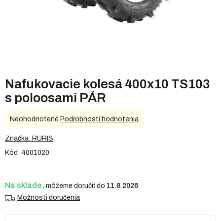
Nafukovacie kolesá 400x10 TS103
s poloosami PÁR
Priemerné
Neohodnotené
Podrobnosti hodnotenia
hodnotenie
produktu
Značka:
RURIS
je
Kód:
4001020
0,0
z
5
hviezdičiek.
Na sklade
11.8.2026
Možnosti doručenia