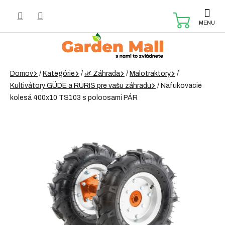
Prejsť
na
NÁKUP
obsah
KOŠÍK
Domov
/
Kategórie
/
🌿 Záhrada
/
Malotraktory
/
Kultivátory GÜDE a RURIS pre vašu záhradu
/
Nafukovacie
kolesá 400x10 TS103 s poloosami PÁR