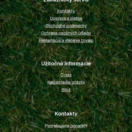
ä
t
Kontakty
i
Doprava a platba
e
Obchodné podmienky
Ochrana osobných údajov
Reklamácia a vrátenie tovaru
Užitočné informácie
O nás
Najčastejšie otázky
Blog
Kontakty
Potrebujete poradiť?