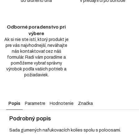
do druhého dňa
v predajni či po dohode
Odborné poradenstvo pri
výbere
Ak si nie ste istí, ktorý produkt je
pre vás najvhodnejší, neváhajte
nás kontaktovať cez náš
formulár. Radi vám poradíme a
pomôžeme vybrať správny
výrobok podľa vašich potrieb a
požiadaviek.
Popis
Parametre
Hodnotenie
Značka
Podrobný popis
Sada gumených nafukovacích kolies spolu s poloosami.