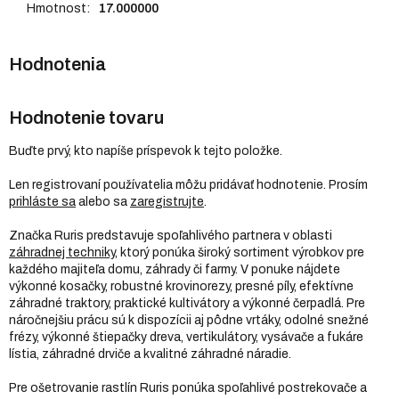
Hmotnost
:
17.000000
Hodnotenie tovaru
Buďte prvý, kto napíše príspevok k tejto položke.
Len registrovaní používatelia môžu pridávať hodnotenie. Prosím
prihláste sa
alebo sa
zaregistrujte
.
Značka Ruris predstavuje spoľahlivého partnera v oblasti
záhradnej techniky
, ktorý ponúka široký sortiment výrobkov pre
každého majiteľa domu, záhrady či farmy. V ponuke nájdete
výkonné kosačky, robustné krovinorezy, presné píly, efektívne
záhradné traktory, praktické kultivátory a výkonné čerpadlá. Pre
náročnejšiu prácu sú k dispozícii aj pôdne vrtáky, odolné snežné
frézy, výkonné štiepačky dreva, vertikulátory, vysávače a fukáre
lístia, záhradné drviče a kvalitné záhradné náradie.
Pre ošetrovanie rastlín Ruris ponúka spoľahlivé postrekovače a