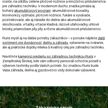
rosiče, na údržbu zelene plotové nožnice a množstvo príslušenstva
pre záhradnú techniku. V modernom duchu značka prináša aj
bohatý
akumulátorový program
: akumulátorové kosačky,
krovinorezy, vyžínače, plotové nožnice, fukáre a vysávače,
postrekovače, ale aj náradie do dielne ako akumulátorové
skrutkovače, vŕtačky, vŕtacie kladivá, rázové uťahovačky, uhlové
brúsky, priamočiare píly, píly a rôzne akumulátorové príslušenstvo.
Ruris myslí aj na ďalšie potreby zákazníkov – v ponuke nájdete
ďalší
sortiment pre domácnosť, dielňu a záhradu
, vybavenie na zváranie,
ale aj praktické dojičky mlieka či kvalitný olej pre záhradnú techniku.
Navštívte
kamennú predajňu so záhradnou technikou Ruris
v
Zemplínskej Širokej, kde vám odborný personál ochotne poradí s
výberom techniky podľa Vašich potrieb. So značkou Ruris bude
Vaša záhrada, dielňa aj gazdovstvo vždy dokonale vybavené.
Z
á
p
Zákaznícky servis