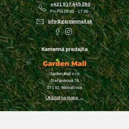
+421 917 445 260
Po-Pia 08:00 - 17:00
info@gardenmall.sk
Kamenná predajňa
Garden Mall s.r.o.
Štefániková 76
071 01, Michalovce
Ukázať na mape →