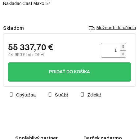
Nakladač Cast Maxo 57
5
hviezdičiek.
Skladom
Možnosti doručenia
55 337,70 €
44 990 € bez DPH
Jednotková
cena:
PRIDAŤ DO KOŠÍKA
Opýtať sa
Strážiť
Zdieľať
Spoľahlivý partner
Darček zadarmo