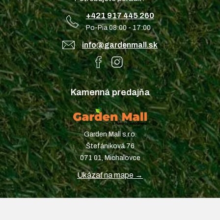
+421 917 445 260
Po-Pia 08:00 - 17:00
info@gardenmall.sk
Kamenná predajňa
Garden Mall s.r.o.
Štefániková 76
071 01, Michalovce
Ukázať na mape →