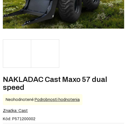
NAKLADAC Cast Maxo 57 dual
speed
Priemerné
Neohodnotené
Podrobnosti hodnotenia
hodnotenie
produktu
Značka:
Cast
je
Kód:
P571200002
0,0
z