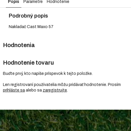
Popis
Parametre
Hodnotenie
Podrobný popis
Nakladač Cast Maxo 57
Hodnotenie tovaru
Buďte prvý, kto napíše príspevok k tejto položke.
Len registrovaní používatelia môžu pridávať hodnotenie. Prosím
prihláste sa
alebo sa
zaregistrujte
.
Z
á