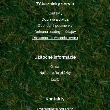
p
Zákaznícky servis
ä
t
Kontakty
i
Doprava a platba
e
Obchodné podmienky
Ochrana osobných údajov
Reklamácia a vrátenie tovaru
Užitočné informácie
O nás
Najčastejšie otázky
Blog
Kontakty
Potrebujete poradiť?