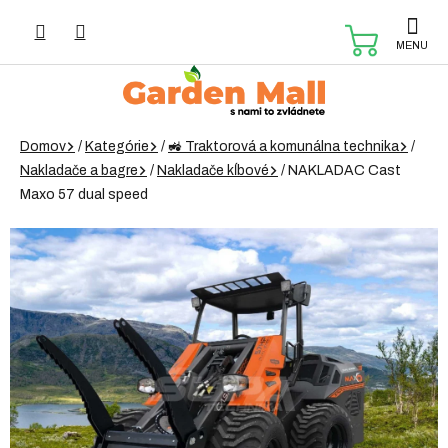
Prejsť
na
NÁKUP
obsah
KOŠÍK
Domov
/
Kategórie
/
🚜 Traktorová a komunálna technika
/
Nakladače a bagre
/
Nakladače kĺbové
/
NAKLADAC Cast
Maxo 57 dual speed