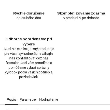
Rýchle doručenie
Skompletizovanie zdarma
do druhého dňa
v predajni či po dohode
Odborné poradenstvo pri
výbere
Ak si nie ste istí, ktorý produkt je
pre vás najvhodnejší, neváhajte
nás kontaktovať cez náš
formulár. Radi vám poradíme a
pomôžeme vybrať správny
výrobok podľa vašich potrieb a
požiadaviek.
Popis
Parametre
Hodnotenie