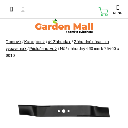
Prejsť
na
NÁKUP
obsah
KOŠÍK
Domov
/
Kategórie
/
🌿 Záhrada
/
Záhradné náradie a
vybavenie
/
Príslušenstvo
/
Nôž náhradný 460 mm k 75400 a
6010