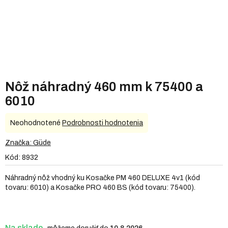
Nôž náhradný 460 mm k 75400 a
6010
Priemerné
Neohodnotené
Podrobnosti hodnotenia
hodnotenie
produktu
Značka:
Güde
je
Kód:
8932
0,0
z
Náhradný nôž vhodný ku Kosačke PM 460 DELUXE 4v1 (kód
5
tovaru: 6010) a Kosačke PRO 460 BS (kód tovaru: 75400).
hviezdičiek.
Na sklade