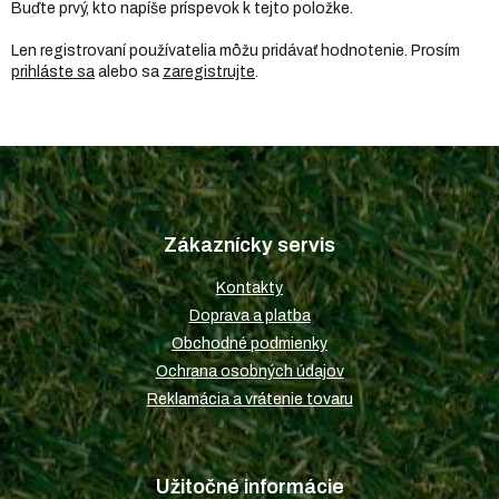
Buďte prvý, kto napíše príspevok k tejto položke.
Len registrovaní používatelia môžu pridávať hodnotenie. Prosím
prihláste sa
alebo sa
zaregistrujte
.
Z
á
p
Zákaznícky servis
ä
t
Kontakty
i
Doprava a platba
e
Obchodné podmienky
Ochrana osobných údajov
Reklamácia a vrátenie tovaru
Užitočné informácie