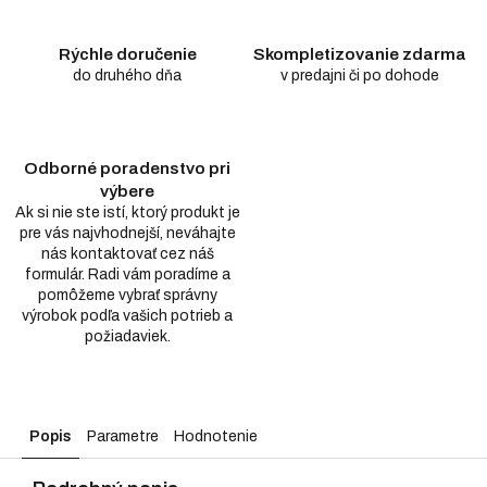
Rýchle doručenie
Skompletizovanie zdarma
do druhého dňa
v predajni či po dohode
Odborné poradenstvo pri
výbere
Ak si nie ste istí, ktorý produkt je
pre vás najvhodnejší, neváhajte
nás kontaktovať cez náš
formulár. Radi vám poradíme a
pomôžeme vybrať správny
výrobok podľa vašich potrieb a
požiadaviek.
Popis
Parametre
Hodnotenie