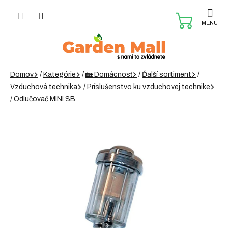
Prejsť
na
NÁKUP
obsah
KOŠÍK
Domov
/
Kategórie
/
🏡 Domácnosť
/
Ďalší sortiment
/
Vzduchová technika
/
Príslušenstvo ku vzduchovej technike
/
Odlučovač MINI SB