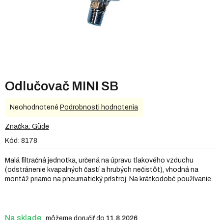
Odlučovač MINI SB
Priemerné
Neohodnotené
Podrobnosti hodnotenia
hodnotenie
produktu
Značka:
Güde
je
Kód:
8178
0,0
z
Malá filtračná jednotka, určená na úpravu tlakového vzduchu
5
(odstránenie kvapalných častí a hrubých nečistôt), vhodná na
hviezdičiek.
montáž priamo na pneumatický prístroj. Na krátkodobé používanie.
Na sklade
11.8.2026