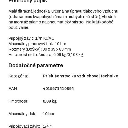
Podrobný popis
Malá filtračná jednotka, určená na úpravu tlakového vzduchu
(odstránenie kvapalných častí a hrubých nečistôt), vhodná
na montáž priamo na pneumatický prístroj. Na krátkodobé
používanie.
Prípojný závit: 1/4" IG/AG
Maximálny pracovný tlak: 10 bar
Rozmery (DxŠxV): 39 x 39 x 88 mm
Hmotnosť netto/brutto: 0,09 kg/0,108 kg
Dodatočné parametre
Kategória
:
Príslušenstvo ku vzduchovej technike
EAN
:
4015671410894
Hmotnosť
:
0,09 kg
Maximálny tlak
:
10 bar
Pripojovací závit
:
1/4 "