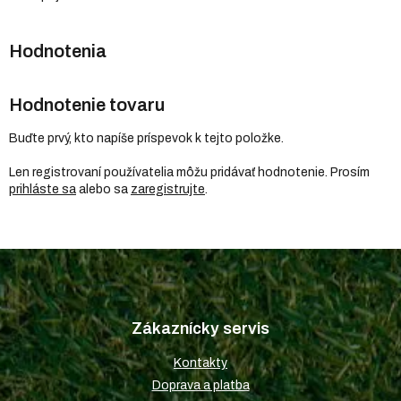
Hodnotenie tovaru
Buďte prvý, kto napíše príspevok k tejto položke.
Len registrovaní používatelia môžu pridávať hodnotenie. Prosím
prihláste sa
alebo sa
zaregistrujte
.
Z
á
p
Zákaznícky servis
ä
t
Kontakty
i
Doprava a platba
e