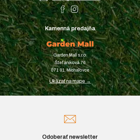
Kamenná predajňa
Garden Mall s.r.o.
Štefániková 76
071 01, Michalovce
Ukázať na mape →
Odoberať newsletter