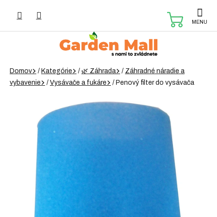
Prejsť
na
NÁKUP
obsah
KOŠÍK
Domov
/
Kategórie
/
🌿 Záhrada
/
Záhradné náradie a
vybavenie
/
Vysávače a fukáre
/
Penový filter do vysávača