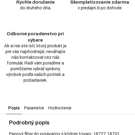
Rýchle doručenie
Skompletizovanie zdarma
do druhého dňa
v predajni či po dohode
Odborné poradenstvo pri
výbere
Ak si nie ste istí, ktorý produkt je
pre vás najvhodnejší, neváhajte
nás kontaktovať cez náš
formulár. Radi vám poradíme a
pomôžeme vybrať správny
výrobok podľa vašich potrieb a
požiadaviek.
Popis
Parametre
Hodnotenie
Podrobný popis
Penový filter do vysávačov s kódom tovaru: 16727, 16701,