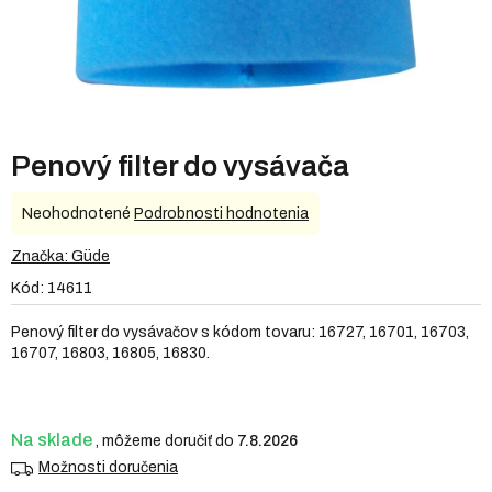
Penový filter do vysávača
Priemerné
Neohodnotené
Podrobnosti hodnotenia
hodnotenie
produktu
Značka:
Güde
je
Kód:
14611
0,0
z
Penový filter do vysávačov s kódom tovaru: 16727, 16701, 16703,
5
16707, 16803, 16805, 16830.
hviezdičiek.
Na sklade
7.8.2026
Možnosti doručenia