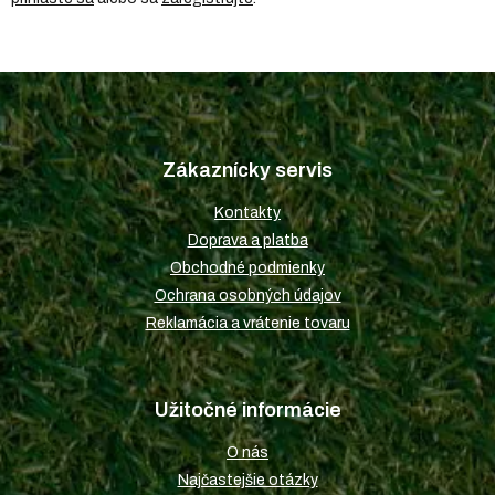
Z
á
p
Zákaznícky servis
ä
t
Kontakty
i
Doprava a platba
e
Obchodné podmienky
Ochrana osobných údajov
Reklamácia a vrátenie tovaru
Užitočné informácie
O nás
Najčastejšie otázky