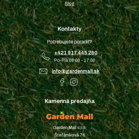
Blog
Kontakty
Potrebujete poradiť?
+421 917 445 260
Po-Pia 08:00 - 17:00
info@gardenmall.sk
Kamenná predajňa
Garden Mall s.r.o.
Štefániková 76