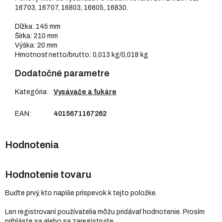
16703, 16707, 16803, 16805, 16830.
Dĺžka: 145 mm
Šírka: 210 mm
Výška: 20 mm
Hmotnosť netto/brutto: 0,013 kg/0,018 kg
Dodatočné parametre
Kategória
:
Vysávače a fukáre
EAN
:
4015671167262
Hodnotenie tovaru
Buďte prvý, kto napíše príspevok k tejto položke.
Len registrovaní používatelia môžu pridávať hodnotenie. Prosím
prihláste sa
alebo sa
zaregistrujte
.