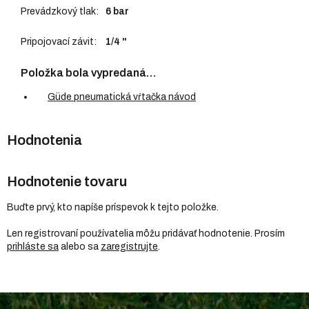
Prevádzkový tlak
:
6 bar
Pripojovací závit
:
1/4 "
Položka bola vypredaná…
Güde pneumatická vŕtačka návod
Hodnotenie tovaru
Buďte prvý, kto napíše príspevok k tejto položke.
Len registrovaní používatelia môžu pridávať hodnotenie. Prosím
prihláste sa
alebo sa
zaregistrujte
.