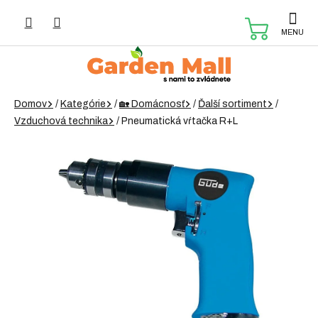
Prejsť
na
NÁKUP
obsah
KOŠÍK
Domov
/
Kategórie
/
🏡 Domácnosť
/
Ďalší sortiment
/
Vzduchová technika
/
Pneumatická vŕtačka R+L