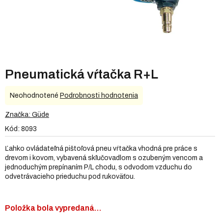
Pneumatická vŕtačka R+L
Priemerné
Neohodnotené
Podrobnosti hodnotenia
hodnotenie
produktu
Značka:
Güde
je
Kód:
8093
0,0
z
Ľahko ovládateľná pištoľová pneu vŕtačka vhodná pre práce s
5
drevom i kovom, vybavená skľučovadlom s ozubeným vencom a
hviezdičiek.
jednoduchým prepínaním P/L chodu, s odvodom vzduchu do
odvetrávacieho prieduchu pod rukoväťou.
Položka bola vypredaná…