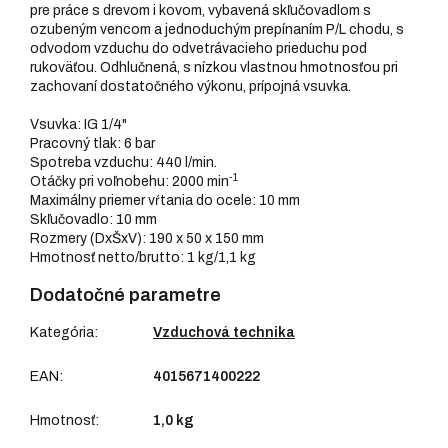
pre práce s drevom i kovom, vybavená skľučovadlom s
ozubeným vencom a jednoduchým prepínaním P/L chodu, s
odvodom vzduchu do odvetrávacieho prieduchu pod
rukoväťou. Odhlučnená, s nízkou vlastnou hmotnosťou pri
zachovaní dostatočného výkonu, prípojná vsuvka.
Vsuvka: IG 1/4"
Pracovný tlak: 6 bar
Spotreba vzduchu: 440 l/min.
-1
Otáčky pri voľnobehu: 2000 min
Maximálny priemer vŕtania do ocele: 10 mm
Skľučovadlo: 10 mm
Rozmery (DxŠxV): 190 x 50 x 150 mm
Hmotnosť netto/brutto: 1 kg/1,1 kg
Dodatočné parametre
Kategória
:
Vzduchová technika
EAN
:
4015671400222
Hmotnosť
:
1,0 kg