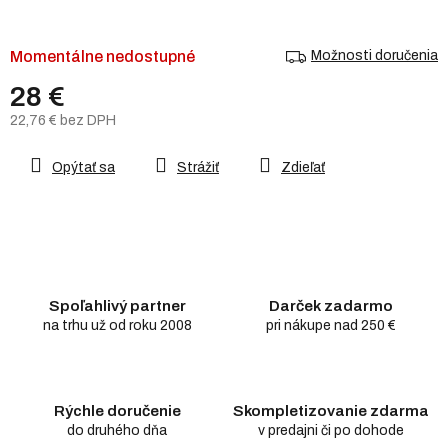
Momentálne nedostupné
Možnosti doručenia
28 €
22,76 € bez DPH
Jednotková
cena:
Opýtať sa
Strážiť
Zdieľať
Spoľahlivý partner
Darček zadarmo
na trhu už od roku 2008
pri nákupe nad 250 €
Rýchle doručenie
Skompletizovanie zdarma
do druhého dňa
v predajni či po dohode