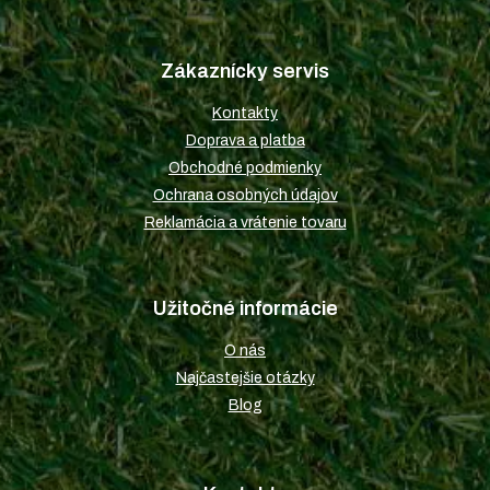
Z
á
p
Zákaznícky servis
ä
t
Kontakty
i
Doprava a platba
e
Obchodné podmienky
Ochrana osobných údajov
Reklamácia a vrátenie tovaru
Užitočné informácie
O nás
Najčastejšie otázky
Blog