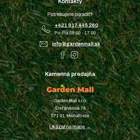
Kontakty
Potrebujete poradiť?
+421 917 445 260
Po-Pia 08:00 - 17:00
info@gardenmall.sk
Kamenná predajňa
Garden Mall s.r.o.
Štefániková 76
071 01, Michalovce
Ukázať na mape →