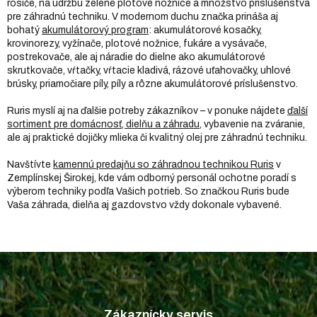
rosiče, na údržbu zelene plotové nožnice a množstvo príslušenstva
pre záhradnú techniku. V modernom duchu značka prináša aj
bohatý
akumulátorový program
: akumulátorové kosačky,
krovinorezy, vyžínače, plotové nožnice, fukáre a vysávače,
postrekovače, ale aj náradie do dielne ako akumulátorové
skrutkovače, vŕtačky, vŕtacie kladivá, rázové uťahovačky, uhlové
brúsky, priamočiare píly, píly a rôzne akumulátorové príslušenstvo.
Ruris myslí aj na ďalšie potreby zákazníkov – v ponuke nájdete
ďalší
sortiment pre domácnosť, dielňu a záhradu
, vybavenie na zváranie,
ale aj praktické dojičky mlieka či kvalitný olej pre záhradnú techniku.
Navštívte
kamennú predajňu so záhradnou technikou Ruris
v
Zemplínskej Širokej, kde vám odborný personál ochotne poradí s
výberom techniky podľa Vašich potrieb. So značkou Ruris bude
Vaša záhrada, dielňa aj gazdovstvo vždy dokonale vybavené.
Z
á
p
Zákaznícky servis