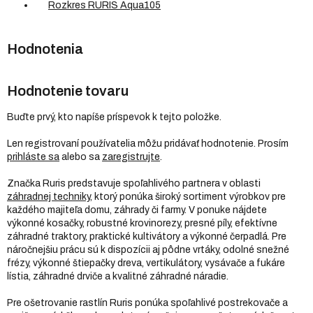
Rozkres RURIS Aqua105
Hodnotenie tovaru
Buďte prvý, kto napíše príspevok k tejto položke.
Len registrovaní používatelia môžu pridávať hodnotenie. Prosím
prihláste sa
alebo sa
zaregistrujte
.
Značka Ruris predstavuje spoľahlivého partnera v oblasti
záhradnej techniky
, ktorý ponúka široký sortiment výrobkov pre
každého majiteľa domu, záhrady či farmy. V ponuke nájdete
výkonné kosačky, robustné krovinorezy, presné píly, efektívne
záhradné traktory, praktické kultivátory a výkonné čerpadlá. Pre
náročnejšiu prácu sú k dispozícii aj pôdne vrtáky, odolné snežné
frézy, výkonné štiepačky dreva, vertikulátory, vysávače a fukáre
lístia, záhradné drviče a kvalitné záhradné náradie.
Pre ošetrovanie rastlín Ruris ponúka spoľahlivé postrekovače a