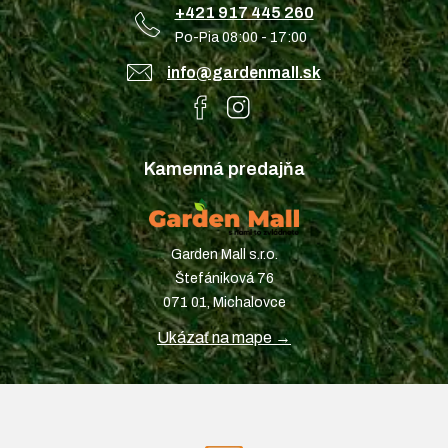
+421 917 445 260
Po-Pia 08:00 - 17:00
info@gardenmall.sk
Kamenná predajňa
Garden Mall s.r.o.
Štefániková 76
071 01, Michalovce
Ukázať na mape →