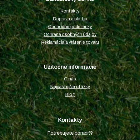
ä
t
Kontakty
i
Doprava a platba
e
Obchodné podmienky
Ochrana osobných údajov
Reklamácia a vrátenie tovaru
Užitočné informácie
O nás
Najčastejšie otázky
Blog
Kontakty
Potrebujete poradiť?