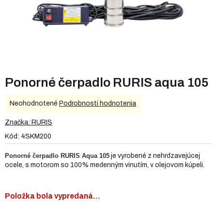
Ponorné čerpadlo RURIS aqua 105
Priemerné
Neohodnotené
Podrobnosti hodnotenia
hodnotenie
produktu
Značka:
RURIS
je
Kód:
4SKM200
0,0
z
Ponorné čerpadlo RURIS Aqua 105
je vyrobené z nehrdzavejúcej
5
ocele, s motorom so 100% medenným vinutím, v olejovom kúpeli.
hviezdičiek.
Položka bola vypredaná…