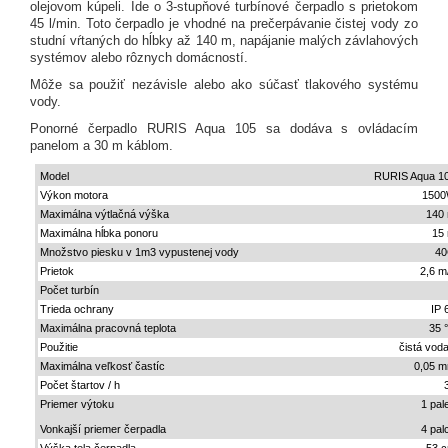
olejovom kúpeli.
Ide o 3-stupňové turbínové čerpadlo s prietokom
45 l/min.
Toto čerpadlo je vhodné na prečerpávanie čistej vody zo
studní vŕtaných do hĺbky až 140 m, napájanie malých závlahových
systémov alebo rôznych domácností.
Môže sa použiť nezávisle alebo ako súčasť tlakového systému
vody.
Ponorné čerpadlo RURIS Aqua 105 sa dodáva s ovládacím
panelom a 30 m káblom.
Model
RURIS Aqua 1
Výkon motora
150
Maximálna výtlačná výška
140
Maximálna hĺbka ponoru
15
Množstvo piesku v 1m3 vypustenej vody
4
Prietok
2,6 m
Počet turbín
Trieda ochrany
IP 
Maximálna pracovná teplota
35 
Použitie čistá vod
Maximálna veľkosť častíc
0,05 
Počet štartov / h
Priemer výtoku
1 pal
Vonkajší priemer čerpadla
4 pal