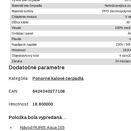
Výška tela čerpadla
53 
Materiál tela čerpadla
Nehrdzavejúca oc
Materiál turbíny
PPO (technopolymé
Chladenie motora
V ole
Dĺžka kábla
30
Vinutie 100% meď
Ovládací panel
Á
Plavák
n
Napájacie napätie
230V / 50
Hmotnosť
18,8 
Objednávkový kód
4 skm2
Záruka
24 mesiac
Dodatočné parametre
Kategória
:
Ponorné kalové čerpadlá
EAN
:
6424340277108
Hmotnost
:
18.800000
Položka bola vypredaná…
Návod RURIS Aqua 105