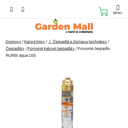
Prejsť
na
NÁKUP
obsah
KOŠÍK
Domov
/
Kategórie
/
💧 Čerpadlá a čistiaca technika
/
Čerpadlá
/
Ponorné kalové čerpadlá
/
Ponorné čerpadlo
RURIS aqua 105