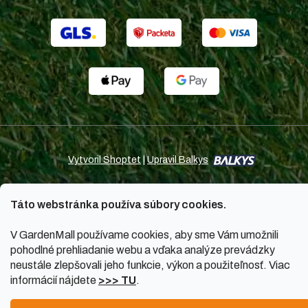
Vytvoril Shoptet
|
Upravil Balkys
Copyright 2026
GardenMall.sk
. Všetky práva vyhradené.
Táto webstránka používa súbory cookies.
Upraviť nastavenie cookies
V GardenMall používame cookies, aby sme Vám umožnili
pohodlné prehliadanie webu a vďaka analýze prevádzky
neustále zlepšovali jeho funkcie, výkon a použiteľnosť. Viac
informácií nájdete
>>> TU
.