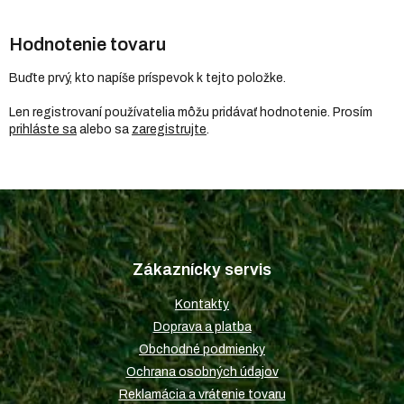
Hodnotenie tovaru
Buďte prvý, kto napíše príspevok k tejto položke.
Len registrovaní používatelia môžu pridávať hodnotenie. Prosím
prihláste sa
alebo sa
zaregistrujte
.
Z
á
p
Zákaznícky servis
ä
t
Kontakty
i
Doprava a platba
e
Obchodné podmienky
Ochrana osobných údajov
Reklamácia a vrátenie tovaru