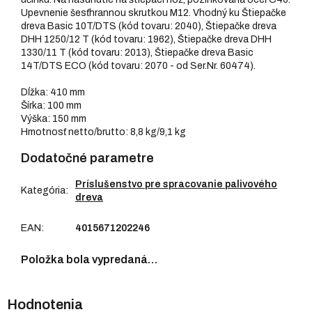
Upevnenie šesťhrannou skrutkou M12. Vhodný ku Štiepačke
dreva Basic 10T/DTS (kód tovaru: 2040), Štiepačke dreva
DHH 1250/12 T (kód tovaru: 1962), Štiepačke dreva DHH
1330/11 T (kód tovaru: 2013), Štiepačke dreva Basic
14T/DTS ECO (kód tovaru: 2070 - od Ser.Nr. 60474).
Dĺžka: 410 mm
Šírka: 100 mm
Výška: 150 mm
Hmotnosť netto/brutto: 8,8 kg/9,1 kg
Dodatočné parametre
Príslušenstvo pre spracovanie palivového
Kategória
:
dreva
EAN
:
4015671202246
Položka bola vypredaná…