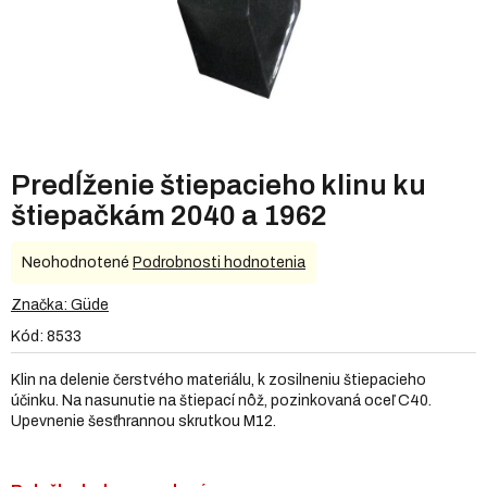
Predĺženie štiepacieho klinu ku
štiepačkám 2040 a 1962
Priemerné
Neohodnotené
Podrobnosti hodnotenia
hodnotenie
produktu
Značka:
Güde
je
Kód:
8533
0,0
z
Klin na delenie čerstvého materiálu, k zosilneniu štiepacieho
5
účinku. Na nasunutie na štiepací nôž, pozinkovaná oceľ C40.
hviezdičiek.
Upevnenie šesťhrannou skrutkou M12.