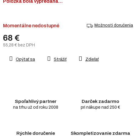
Položka bola vypredaná…
Momentálne nedostupné
Možnosti doručenia
68 €
55,28 € bez DPH
Jednotková
cena:
Opýtať sa
Strážiť
Zdieľať
Spoľahlivý partner
Darček zadarmo
na trhu už od roku 2008
pri nákupe nad 250 €
Rýchle doručenie
Skompletizovanie zdarma