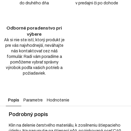
do druhého dňa
v predajni či po dohode
Odborné poradenstvo pri
výbere
Ak si nie ste istí, ktorý produkt je
pre vás najvhodnejší, neváhajte
nás kontaktovať cez náš
formulár. Radi vám poradíme a
pomôžeme vybrať správny
výrobok podľa vašich potrieb a
požiadaviek.
Popis
Parametre
Hodnotenie
Podrobný popis
Klin na delenie čerstvého materiálu, k zosilneniu štiepacieho
účinku. Na nasunutie na štiepací nôž, pozinkovaná oceľ C40.