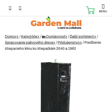
Prejsť
na
NÁKUP
obsah
KOŠÍK
Domov
/
Kategórie
/
🏡 Domácnosť
/
Ďalší sortiment
/
Spracovanie palivového dreva
/
Príslušenstvo
/
Predĺženie
štiepacieho klinu ku štiepačkám 2040 a 1962