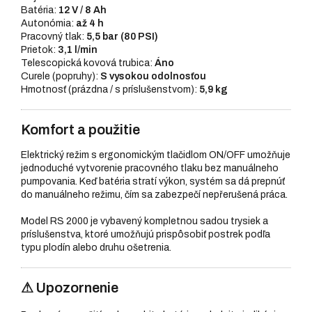
Batéria:
12 V / 8 Ah
Autonómia:
až 4 h
Pracovný tlak:
5,5 bar (80 PSI)
Prietok:
3,1 l/min
Telescopická kovová trubica:
Áno
Curele (popruhy):
S vysokou odolnosťou
Hmotnosť (prázdna / s príslušenstvom):
5,9 kg
Komfort a použitie
Elektrický režim s ergonomickým tlačidlom ON/OFF umožňuje
jednoduché vytvorenie pracovného tlaku bez manuálneho
pumpovania. Keď batéria stratí výkon, systém sa dá prepnúť
do manuálneho režimu, čím sa zabezpečí nepřerušená práca.
Model RS 2000 je vybavený kompletnou sadou trysiek a
príslušenstva, ktoré umožňujú prispôsobiť postrek podľa
typu plodín alebo druhu ošetrenia.
⚠ Upozornenie