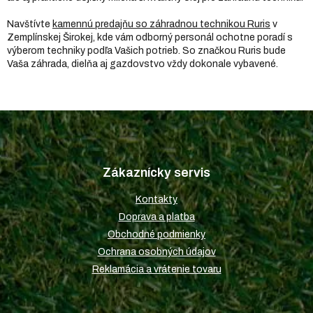
Navštívte
kamennú predajňu so záhradnou technikou Ruris
v
Zemplínskej Širokej, kde vám odborný personál ochotne poradí s
výberom techniky podľa Vašich potrieb. So značkou Ruris bude
Vaša záhrada, dielňa aj gazdovstvo vždy dokonale vybavené.
Z
á
p
Zákaznícky servis
ä
t
Kontakty
i
Doprava a platba
e
Obchodné podmienky
Ochrana osobných údajov
Reklamácia a vrátenie tovaru