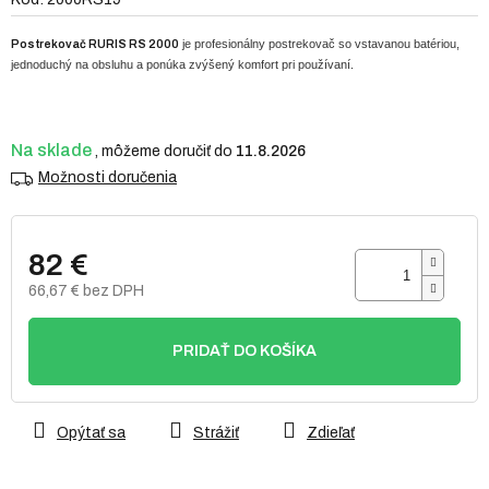
0,0
z
je profesionálny postrekovač so vstavanou batériou,
Postrekovač RURIS RS 2000
5
jednoduchý na obsluhu a ponúka zvýšený komfort pri používaní.
hviezdičiek.
Na sklade
11.8.2026
Možnosti doručenia
82 €
66,67 € bez DPH
Jednotková
cena:
PRIDAŤ DO KOŠÍKA
Opýtať sa
Strážiť
Zdieľať