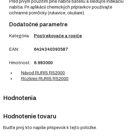
Pred prvým použitím plne nabite batériu a sledujte indikáciu
nabitia. Pri aplikácii chemických prípravkov používajte
ochranné pomôcky (rukavice, okuliare).
Dodatočné parametre
Kategória
:
Postrekovače a rosiče
EAN
:
6424340393587
Hmotnost
:
6.993000
Návod RURIS RS2000
Rozkres RURIS RS2000
Hodnotenie tovaru
Buďte prvý, kto napíše príspevok k tejto položke.