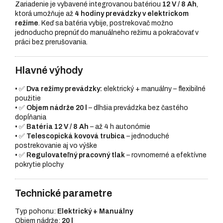
Zariadenie je vybavené integrovanou batériou
12 V / 8 Ah
,
ktorá umožňuje až
4 hodiny prevádzky v elektrickom
režime
. Keď sa batéria vybije, postrekovač možno
jednoducho prepnúť do manuálneho režimu a pokračovať v
práci bez prerušovania.
Hlavné výhody
• ✅
Dva režimy prevádzky:
elektrický + manuálny – flexibilné
použitie
• ✅
Objem nádrže 20 l
– dlhšia prevádzka bez častého
dopĺňania
• ✅
Batéria 12 V / 8 Ah
– až 4 h autonómie
• ✅
Telescopická kovová trubica
– jednoduché
postrekovanie aj vo výške
• ✅
Regulovateľný pracovný tlak
– rovnomerné a efektívne
pokrytie plochy
Technické parametre
Typ pohonu:
Elektrický + Manuálny
Objem nádrže:
20 l