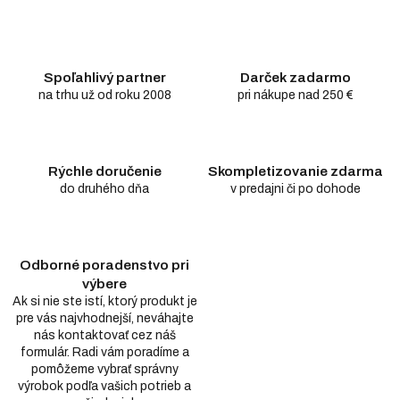
Spoľahlivý partner
Darček zadarmo
na trhu už od roku 2008
pri nákupe nad 250 €
Rýchle doručenie
Skompletizovanie zdarma
do druhého dňa
v predajni či po dohode
Odborné poradenstvo pri
výbere
Ak si nie ste istí, ktorý produkt je
pre vás najvhodnejší, neváhajte
nás kontaktovať cez náš
formulár. Radi vám poradíme a
pomôžeme vybrať správny
výrobok podľa vašich potrieb a