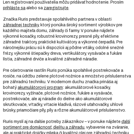
Len registrovaní používatelia môžu pridávať hodnotenie. Prosím
prihláste sa
alebo sa
zaregistrujte
.
Značka Ruris predstavuje spoľahlivého partnera v oblasti
záhradnej techniky
, ktorý ponúka široký sortiment výrobkov pre
každého majiteľa domu, záhrady či farmy. V ponuke nájdete
výkonné kosačky, robustné krovinorezy, presné píly, efektívne
záhradné traktory, praktické kultivátory a výkonné čerpadlá. Pre
náročnejšiu prácu sú k dispozícii aj pôdne vrtáky, odolné snežné
frézy, výkonné štiepačky dreva, vertikulátory, vysávače a fukáre
lístia, záhradné drviče a kvalitné záhradné náradie.
Pre ošetrovanie rastlín Ruris ponúka spoľahlivé postrekovače a
rosiče, na údržbu zelene plotové nožnice a množstvo príslušenstva
pre záhradnú techniku. V modernom duchu značka prináša aj
bohatý
akumulátorový program
: akumulátorové kosačky,
krovinorezy, vyžínače, plotové nožnice, fukáre a vysávače,
postrekovače, ale aj náradie do dielne ako akumulátorové
skrutkovače, vŕtačky, vŕtacie kladivá, rázové uťahovačky, uhlové
brúsky, priamočiare píly, píly a rôzne akumulátorové príslušenstvo.
Ruris myslí aj na ďalšie potreby zákazníkov – v ponuke nájdete
ďalší
sortiment pre domácnosť, dielňu a záhradu
, vybavenie na zváranie,
ale aj praktické dojičky mlieka či kvalitný olej pre záhradnú techniku.