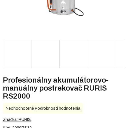
Profesionálny akumulátorovo-
manuálny postrekovač RURIS
RS2000
Priemerné
Neohodnotené
Podrobnosti hodnotenia
hodnotenie
produktu
Značka:
RURIS
je
Kód:
2000RS19