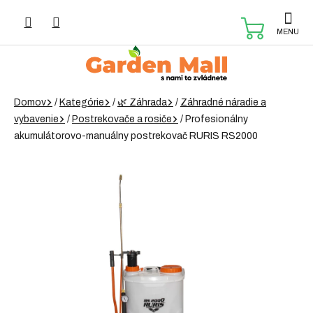
Prejsť
na
NÁKUP
obsah
KOŠÍK
Domov
/
Kategórie
/
🌿 Záhrada
/
Záhradné náradie a
vybavenie
/
Postrekovače a rosiče
/
Profesionálny
akumulátorovo-manuálny postrekovač RURIS RS2000